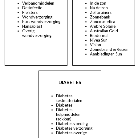
Verbandmiddelen
In de zon
Desinfectie
Na de zon
Pleisters
Zelfbruiners
Wondverzorging
Zonnebank
Etos wondverzorging
Zoncosmetica
Hansaplast
Ambre Solaire
Overig
Australian Gold
wondverzorging
Biodermal
Nivea Sun
Vision
Zonnebrand & Reizen
Aanbiedingen Sun
DIABETES
Diabetes
testmaterialen
Diabetes
Diabetes
hulpmiddelen
(sokken)
Diabetes voeding
Diabetes verzorging
Diabetes overige