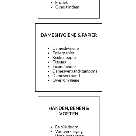
Erotiek
Overig intiem
DAMESHYGIENE & PAPIER
Dameshygiene
Toiletpapier
Keukenpapier
Tissues
Incontinentie
Damesverband/tampons
Damesverband
Overig hygiene
HANDEN, BENEN &
VOETEN
Eelt/likdoorn
Voetverzorging
Handverzorging