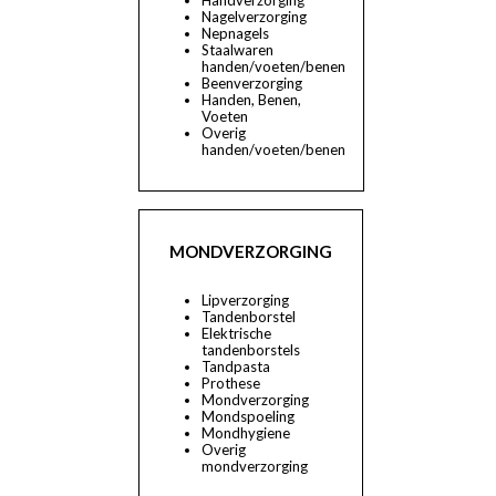
Nagelverzorging
Nepnagels
Staalwaren
handen/voeten/benen
Beenverzorging
Handen, Benen,
Voeten
Overig
handen/voeten/benen
MONDVERZORGING
Lipverzorging
Tandenborstel
Elektrische
tandenborstels
Tandpasta
Prothese
Mondverzorging
Mondspoeling
Mondhygiene
Overig
mondverzorging