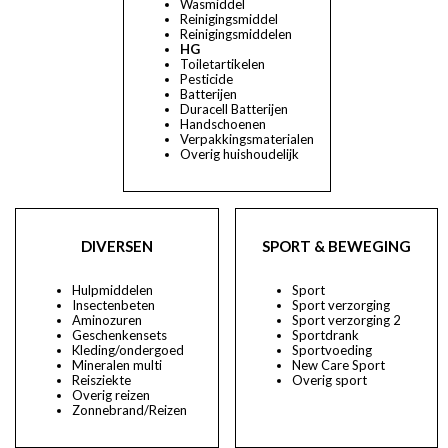
Wasmiddel
Reinigingsmiddel
Reinigingsmiddelen
HG
Toiletartikelen
Pesticide
Batterijen
Duracell Batterijen
Handschoenen
Verpakkingsmaterialen
Overig huishoudelijk
DIVERSEN
SPORT & BEWEGING
Hulpmiddelen
Sport
Insectenbeten
Sport verzorging
Aminozuren
Sport verzorging 2
Geschenkensets
Sportdrank
Kleding/ondergoed
Sportvoeding
Mineralen multi
New Care Sport
Reisziekte
Overig sport
Overig reizen
Zonnebrand/Reizen