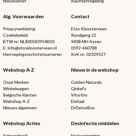
Nieuwsbrief
Klachtenregeling
Alg. Voorwaarden
Contact
Privacyverklaring
Etos Kloosterveen
Cookiebeleid
Rondgang 22
BTW nr: NL800583954B03
9408 MH Assen
E: info@etoskloosterveen.nl
0592-460788
Herroepingsrecht/retourneren
KvK nr: 02329527
Webshop A-Z
Nieuw in de webshop
Onze Merken
Golden Naturals
Winkelwagen
Ginkel's
Belgische klanten
Vitortho
Webshop A-Z
Elvitaal
Nieuws algemeen
DrDetoxBox
Webshop Acties
Desinfectie middelen
Schwarzkopf
Haarverzorging