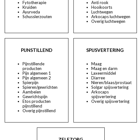
Fytotherapie
Anti rook
Kruiden
Hooikoorts
Ayurveda
Luchtwegen
Schusslerzouten
Arkocaps luchtwegen
Overig luchtwegen
PIJNSTILLEND
SPIJSVERTERING
Pijnstillende
Maag
producten
Maag en darm
Pijn algemeen 1
Laxeermiddel
Pijn algemeen 2
Diarree
Spierpijn
Nieren/blaas/prostaat
Spieren/gewrichten
Solgar spijsvertering
Aambeien
Arkocaps
Gewrichtspijn
spijsvertering
Etos producten
Overig spijsvertering
pijnstillend
Overig pijnstillend
ZELFZORG