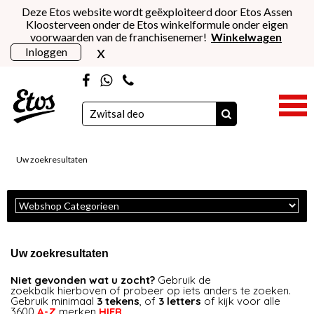
Deze Etos website wordt geëxploiteerd door Etos Assen
Kloosterveen onder de Etos winkelformule onder eigen
voorwaarden van de franchisenemer!
Winkelwagen
x
Inloggen
Uw zoekresultaten
Uw zoekresultaten
Niet gevonden wat u zocht?
Gebruik de
zoekbalk hierboven of probeer op iets anders te zoeken.
Gebruik minimaal
3 tekens
, of
3 letters
of kijk voor alle
3600
A-Z
merken
HIER