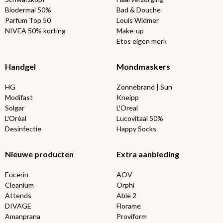
Biodermal 50%
Bad & Douche
Parfum Top 50
Louis Widmer
NIVEA 50% korting
Make-up
Etos eigen merk
Handgel
Mondmaskers
HG
Zonnebrand | Sun
Modifast
Kneipp
Solgar
L'Oreal
L'Oréal
Lucovitaal 50%
Desinfectie
Happy Socks
Nieuwe producten
Extra aanbieding
Eucerin
AOV
Cleanium
Orphi
Attends
Able 2
DIVAGE
Florame
Amanprana
Proviform