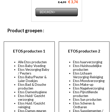
€ 3,74
€ 4,99
BEKIJKEN
Product groepen :
ETOS producten 1
ETOS producten 2
Alle Etos producten
Etos haarverzorging
Etos Baby Voeding
Etos Huishoudelijke
Etos Verzorging Baby
producten
/ Peuters
Etos Lichaam
Etos Baby/Peuter &
Verzorging-Reiniging
Luier Doekjes
Etos Mondverzorging
Etos Bad & Douche
Etos Make-up
producten
Etos Nagelverzorging
Etos Dameshygiene
Etos Pijnstillende
Etos Huid/ Gezicht
producten
verzorging
Etos Sun producten
Etos Huid /Gezicht
Etos Scheren &
reiniging
Ontharen
Etos Dames geuren
Etos Supplementen /