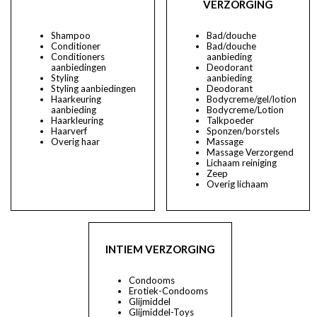
VERZORGING
Shampoo
Bad/douche
Conditioner
Bad/douche
Conditioners
aanbieding
aanbiedingen
Deodorant
Styling
aanbieding
Styling aanbiedingen
Deodorant
Haarkeuring
Bodycreme/gel/lotion
aanbieding
Bodycreme/Lotion
Haarkleuring
Talkpoeder
Haarverf
Sponzen/borstels
Overig haar
Massage
Massage Verzorgend
Lichaam reiniging
Zeep
Overig lichaam
INTIEM VERZORGING
Condooms
Erotiek-Condooms
Glijmiddel
Glijmiddel-Toys