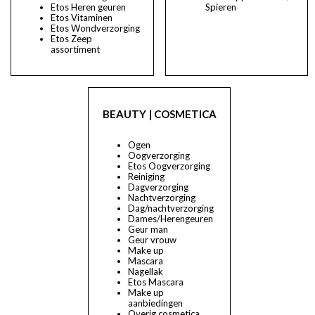
Etos Heren geuren
Spieren
Etos Vitaminen
Etos Wondverzorging
Etos Zeep
assortiment
BEAUTY | COSMETICA
Ogen
Oogverzorging
Etos Oogverzorging
Reiniging
Dagverzorging
Nachtverzorging
Dag/nachtverzorging
Dames/Herengeuren
Geur man
Geur vrouw
Make up
Mascara
Nagellak
Etos Mascara
Make up
aanbiedingen
Overig cosmetica