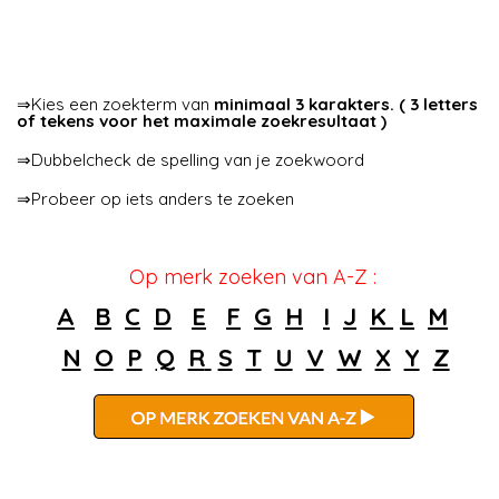
⇒Kies een zoekterm van
minimaal 3 karakters. ( 3 letters
of tekens voor het maximale zoekresultaat )
⇒Dubbelcheck de spelling van je zoekwoord
⇒Probeer op iets anders te zoeken
Op merk zoeken van A-Z :
A
B
C
D
E
F
G
H
I
J
K
L
M
N
O
P
Q
R
S
T
U
V
W
X
Y
Z