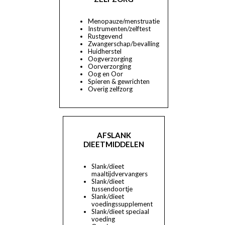
Menopauze/menstruatie
Instrumenten/zelftest
Rustgevend
Zwangerschap/bevalling
Huidherstel
Oogverzorging
Oorverzorging
Oog en Oor
Spieren & gewrichten
Overig zelfzorg
AFSLANK
DIEETMIDDELEN
Slank/dieet
maaltijdvervangers
Slank/dieet
tussendoortje
Slank/dieet
voedingssupplement
Slank/dieet speciaal
voeding