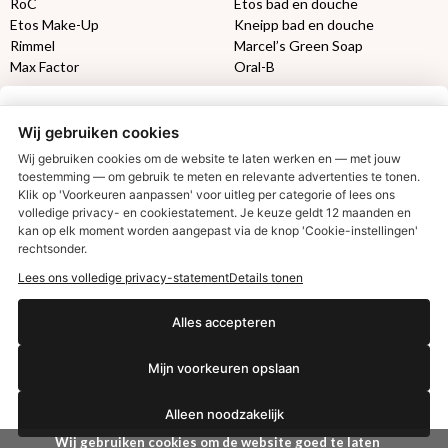
RoC
Etos bad en douche
Etos Make-Up
Kneipp bad en douche
Rimmel
Marcel’s Green Soap
Max Factor
Oral-B
Etos aanbiedingen:
DETOXEN
Wij gebruiken cookies
Aussie
Always
Wij gebruiken cookies om de website te laten werken en — met jouw
toestemming — om gebruik te meten en relevante advertenties te tonen.
Gillette
Libresse
Klik op 'Voorkeuren aanpassen' voor uitleg per categorie of lees ons
Gezichtsverzorging
Gliss Kur
volledige privacy- en cookiestatement. Je keuze geldt 12 maanden en
€2,50 korting?
Wella
Etos maandlenzen
kan op elk moment worden aangepast via de knop 'Cookie-instellingen'
Syoss
Etos billendoekjes
rechtsonder.
Lees ons volledige privacy-statement
Details tonen
MONDKAPJES
Ja, ik wil korting
Alles accepteren
NIVEA SUN
VISION SUN
Mijn voorkeuren opslaan
Ambre Solaire
Nee dankjewel
Zwitsal SUN
Alleen noodzakelijk
Biodermal SUN
Wij gebruiken cookies om de website goed te laten