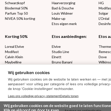
Schwarzkopf
Haarverzorging
HG
Biodermal 50%
Bad & Douche
Modifas
Parfum Top 50
Louis Widmer
Solgar
NIVEA 50% korting
Make-up
L'Oréal
Etos eigen merk
Desinfe
Korting 50%
Etos aanbiedingen:
Etos a
Loreal Elvive
Elvive
Therm
Modifast
Studio Line
Remesc
Calvin Klein
Elnett
Dove
Maybelline
Bruno Banani
Wilkins
Loving Blends
Cadeau
Wij gebruiken cookies
Wij gebruiken cookies om de website te laten werken en — met j
MONDKAPJES
aanpassen' voor uitleg per categorie of lees ons volledige priv
de knop 'Cookie-instellingen' rechtsonder.
NIVEA SUN
VISION SUN
Lees ons volledige privacy-statement
Details tonen
Ambre Solaire
Wij gebruiken cookies om de website goed te laten functione
Zwitsal SUN
Klik op akkoord om door te gaan.
Strikt noodzakelijk
Analyse en optimalisatie
Biodermal SUN
(altijd)