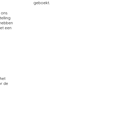
geboekt.
n ons
elling
 hebben
met een
n
 het
or de