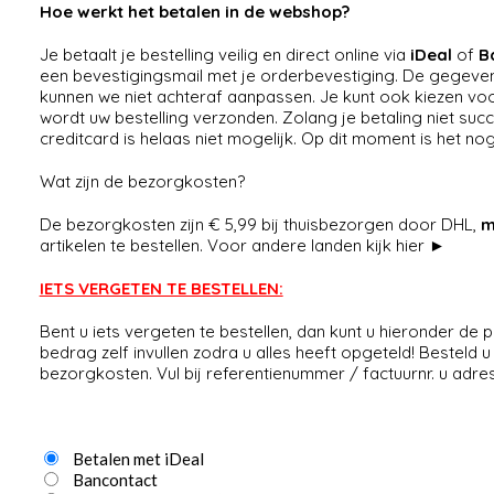
Hoe werkt het betalen in de webshop?
Je betaalt je bestelling veilig en direct online via
iDeal
of
B
een bevestigingsmail met je orderbevestiging. De gegeven
kunnen we niet achteraf aanpassen. Je kunt ook kiezen voo
wordt uw bestelling verzonden. Zolang je betaling niet succe
creditcard is helaas niet mogelijk. Op dit moment is het n
Wat zijn de bezorgkosten?
De bezorgkosten zijn € 5,99 bij thuisbezorgen door DHL,
ma
artikelen te bestellen.
Voor andere landen kijk hier ►
IETS VERGETEN TE BESTELLEN:
Bent u iets vergeten te bestellen, dan kunt u hieronder de pr
bedrag zelf invullen zodra u alles heeft opgeteld! Besteld u
bezorgkosten. Vul bij referentienummer / factuurnr. u ad
Betalen met iDeal
Bancontact