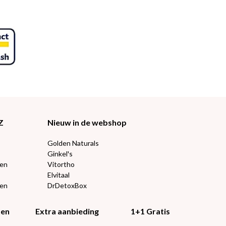
Z
Nieuw in de webshop
Golden Naturals
Ginkel's
ten
Vitortho
Elvitaal
een
DrDetoxBox
ten
Extra aanbieding
1+1 Gratis