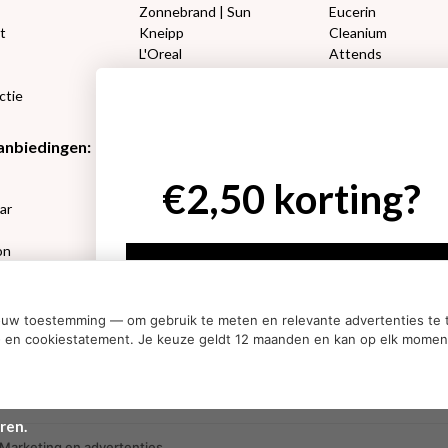
Zonnebrand | Sun
Eucerin
t
Kneipp
Cleanium
L'Oreal
Attends
Lucovitaal 50%
DIVAGE
ctie
Happy Socks
Amanprana
anbiedingen:
Etos aanbiedingen:
Etos aanbieding
€2,50 korting?
e
Neutrogena
L’Oréal make-up
ar
RoC
Etos bad en douch
Etos Make-Up
Kneipp bad en dou
on
Rimmel
Marcel’s Green So
Ja, ik wil korting
sets
Max Factor
Oral-B
ouw toestemming — om gebruik te meten en relevante advertenties te t
Nee dankjewel
acy- en cookiestatement. Je keuze geldt 12 maanden en kan op elk mome
ren.
Marketing en advertenties