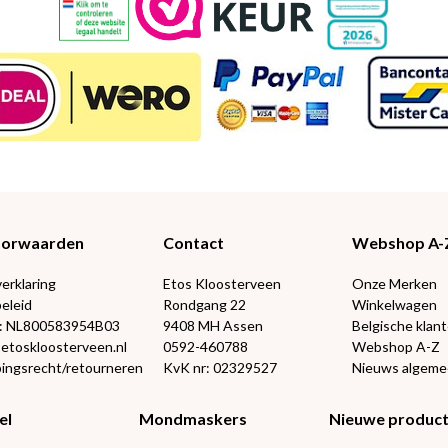
Voorwaarden
Contact
Webshop A-
verklaring
Etos Kloosterveen
Onze Merken
eleid
Rondgang 22
Winkelwagen
: NL800583954B03
9408 MH Assen
Belgische klan
@etoskloosterveen.nl
0592-460788
Webshop A-Z
ingsrecht/retourneren
KvK nr: 02329527
Nieuws algem
el
Mondmaskers
Nieuwe produc