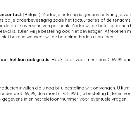
ancontact
(Belgie ). Zodra je betaling is gedaan ontvang je va
s op je orderbevestiging zoals het factuuradres of de tenaamst
r de optie overschrijven per bank. Zodra wij de betaling binnen
svol is, zullen wij je bestelling ook niet bevestigen. Afrekenen 
og niet bekend wanneer wij de betaalmethoden uitbreiden.
ar het kan ook gratis!
Hoe? Door voor meer dan € 69,95 aa
oducten invullen die u nog bij u bestelling wilt ontvangen. U kunt
 onder de € 69,95, dan moet u € 5,99 bij u bestelling bijtellen vo
res gegevens in en het telefoonnnummer voor eventuele vragen.