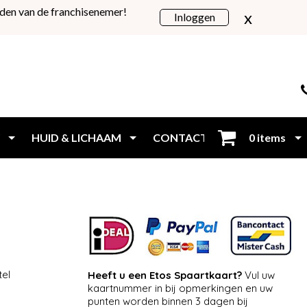
den van de franchisenemer!
x
Inloggen
HUID & LICHAAM
CONTACT
0 items
Inloggen
tel
Heeft u een Etos Spaartkaart?
Vul uw
kaartnummer in bij opmerkingen en uw
punten worden binnen 3 dagen bij