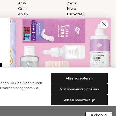
AOV
Zarqa
Orphi
Nivea
Able 2
Lucovitaal
Florame
Kneipp
Proviform
Therme
en:
Etos aanbiedingen:
DETOXEN
Aussie
Always
e
Gillette
Libresse
che
Gezichtsverzorging
Gliss Kur
ap
Wella
Etos maandlenzen
Syoss
Etos billendoekjes
Alles accepteren
onen. Klik op 'Voorkeuren
nt worden aangepast via
Mijn voorkeuren opslaan
Alleen noodzakelijk
Akkoord