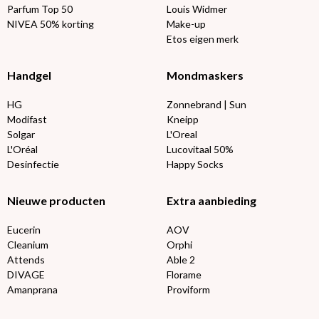
Parfum Top 50
Louis Widmer
NIVEA 50% korting
Make-up
Etos eigen merk
Handgel
Mondmaskers
HG
Zonnebrand | Sun
Modifast
Kneipp
Solgar
L'Oreal
L'Oréal
Lucovitaal 50%
Desinfectie
Happy Socks
Nieuwe producten
Extra aanbieding
Eucerin
AOV
Cleanium
Orphi
Attends
Able 2
DIVAGE
Florame
Amanprana
Proviform