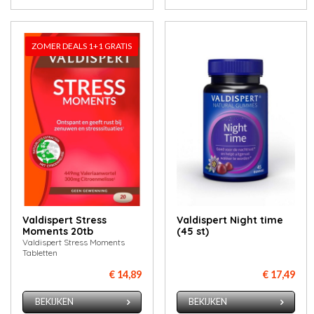
ZOMER DEALS 1+1 GRATIS
Valdispert Stress
Valdispert Night time
Moments 20tb
(45 st)
Valdispert Stress Moments
Tabletten
€ 14,89
€ 17,49
BEKIJKEN
BEKIJKEN