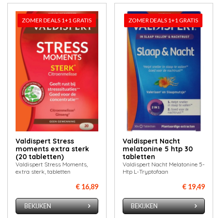
ZOMER DEALS 1+1 GRATIS
ZOMER DEALS 1+1 GRATIS
Valdispert Stress
Valdispert Nacht
moments extra sterk
melatonine 5 htp 30
(20 tabletten)
tabletten
Valdispert Stress Moments,
Valdispert Nacht Melatonine 5-
extra sterk, tabletten
Htp L-Tryptofaan
€ 16,89
€ 19,49
BEKIJKEN
BEKIJKEN