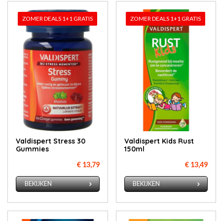
ZOMER DEALS 1+1 GRATIS
ZOMER DEALS 1+1 GRATIS
Valdispert Stress 30
Valdispert Kids Rust
Gummies
150ml
€ 13,79
€ 13,49
BEKIJKEN
BEKIJKEN