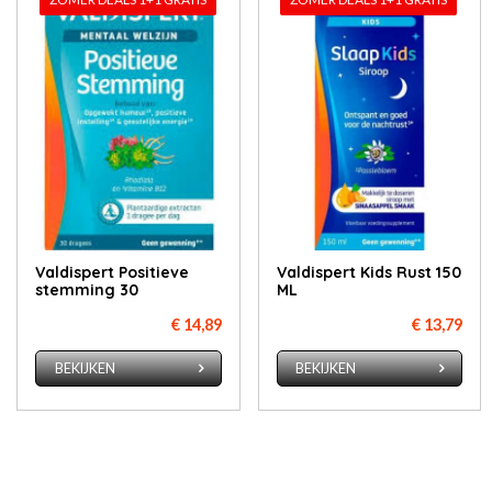
Valdispert Positieve
Valdispert Kids Rust 150
stemming 30
ML
€ 14,89
€ 13,79
BEKIJKEN
BEKIJKEN