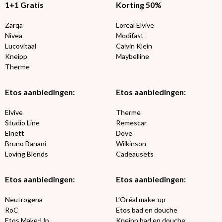
1+1 Gratis
Korting 50%
Zarqa
Loreal Elvive
Nivea
Modifast
Lucovitaal
Calvin Klein
Kneipp
Maybelline
Therme
Etos aanbiedingen:
Etos aanbiedingen:
Elvive
Therme
Studio Line
Remescar
Elnett
Dove
Bruno Banani
Wilkinson
Loving Blends
Cadeausets
Etos aanbiedingen:
Etos aanbiedingen:
Neutrogena
L’Oréal make-up
RoC
Etos bad en douche
Etos Make-Up
Kneipp bad en douche