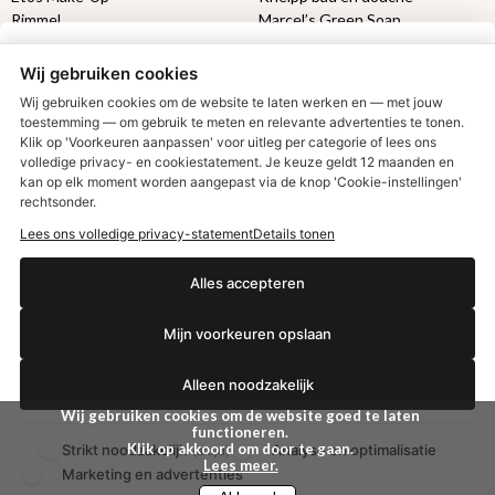
Rimmel
Marcel’s Green Soap
Max Factor
Oral-B
Wij gebruiken cookies
Etos aanbiedingen:
DETOXEN
Wij gebruiken cookies om de website te laten werken en — met jouw
toestemming — om gebruik te meten en relevante advertenties te tonen.
Klik op 'Voorkeuren aanpassen' voor uitleg per categorie of lees ons
Aussie
Always
volledige privacy- en cookiestatement. Je keuze geldt 12 maanden en
€2,50 korting?
Gillette
Libresse
kan op elk moment worden aangepast via de knop 'Cookie-instellingen'
Gezichtsverzorging
Gliss Kur
rechtsonder.
Wella
Etos maandlenzen
Lees ons volledige privacy-statement
Details tonen
Syoss
Etos billendoekjes
Ja, ik wil korting
Alles accepteren
MONDKAPJES
Mijn voorkeuren opslaan
NIVEA SUN
Nee dankjewel
VISION SUN
Alleen noodzakelijk
Ambre Solaire
Zwitsal SUN
Wij gebruiken cookies om de website goed te laten
Biodermal SUN
functioneren.
Klik op akkoord om door te gaan.
Strikt noodzakelijk
Analyse en optimalisatie
(altijd)
Lees meer.
Marketing en advertenties