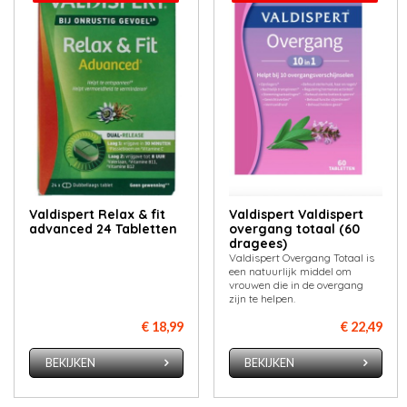
Valdispert Relax & fit
Valdispert Valdispert
advanced 24 Tabletten
overgang totaal (60
dragees)
Valdispert Overgang Totaal is
een natuurlijk middel om
vrouwen die in de overgang
zijn te helpen.
€ 18,99
€ 22,49
BEKIJKEN
BEKIJKEN