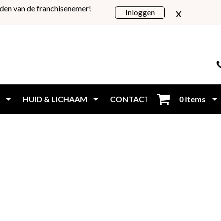
den van de franchisenemer!
x
Inloggen
HUID & LICHAAM
CONTACT
0 items
Inloggen