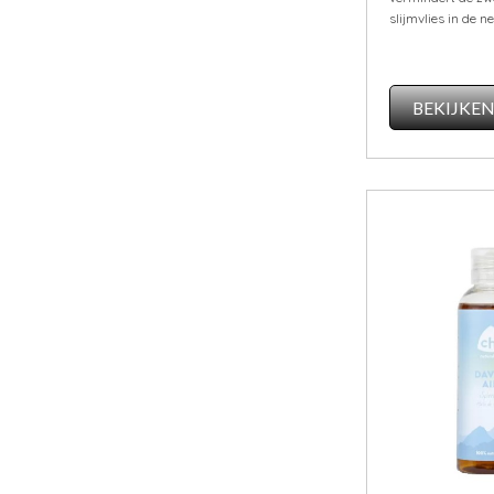
slijmvlies in de n
BEKIJKE