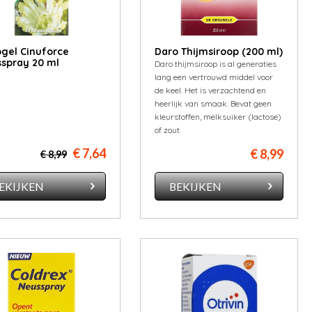
ogel Cinuforce
Daro Thijmsiroop (200 ml)
spray 20 ml
Daro thijmsiroop is al generaties
lang een vertrouwd middel voor
de keel. Het is verzachtend en
heerlijk van smaak. Bevat geen
kleurstoffen, melksuiker (lactose)
of zout.
€ 7,64
€ 8,99
€ 8,99
EKIJKEN
BEKIJKEN