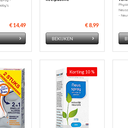
Physi
aby's
Neuss
- Neu
€ 14,49
€ 8,99
N
BEKIJKEN
B
Korting 10 %