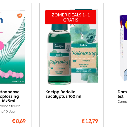
ZOMER DEALS 1+1
GRATIS
 Monodose
Kneipp Badolie
Damp
toplossing
Eucalyptus 100 ml
6st
 -18x5ml
Dampo
dose Steriele
naf 0 Jaar
€ 8,69
€ 12,79