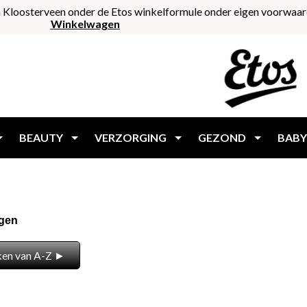
 Kloosterveen onder de Etos winkelformule onder eigen voorwaar
Winkelwagen
BEAUTY
VERZORGING
GEZOND
BABY
egen
ken van A-Z ►