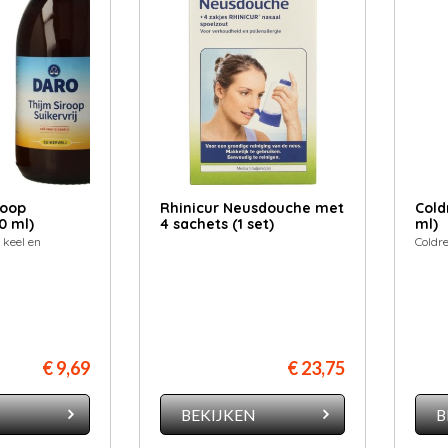
roop
Rhinicur Neusdouche met
Cold
0 ml)
4 sachets (1 set)
ml)
 keel en
Coldr
€ 9,69
€ 23,75
N
BEKIJKEN
B