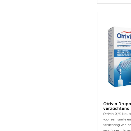
Otrivin Drupp
verzachtend (1
Otrivin 0,1% Neus
voor een snelle e
verlichting van n
vermindert de zwe