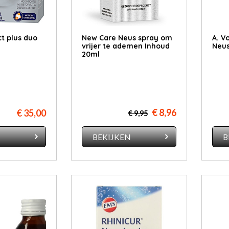
ect plus duo
New Care Neus spray om
A. V
vrijer te ademen Inhoud
Neus
20ml
€ 8,96
€ 35,00
€ 9,95
N
BEKIJKEN
B