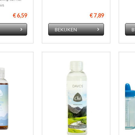
eus
€ 6,59
€ 7,89
N
BEKIJKEN
B