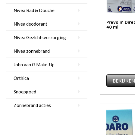
Nivea Bad & Douche
Pre­va­lin Di­r
Nivea deodorant
40 ml
Nivea Gezichtsverzorging
Nivea zonnebrand
John van G Make-Up
Orthica
BEKIJKE
Snoepgoed
Zonnebrand acties