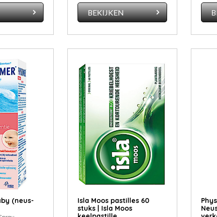
N
BEKIJKEN
B
a­by (neus­
Isla Moos pas­til­les 60
Phys
stuks | Isla Moos
Neus
keelpastille
verk
Spray -