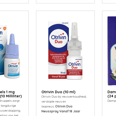
els 1 mg
Otrivin Duo (10 ml)
Damp
0 Milliliter)
(24 
Otrivin Duo bij neusverkoudheid,
druppels zorgt
Dampo
verstopte neus en
n langdurige
loopneus.
Otrivin Duo
eusverstopping,
Neusspray Vanaf 18 Jaar
lling van het