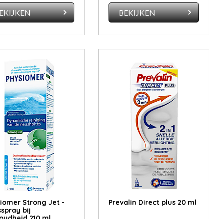
EKIJKEN
BEKIJKEN
iomer Strong Jet -
Pre­va­lin Di­rect plus 20 ml
spray bij
oudheid 210 ml