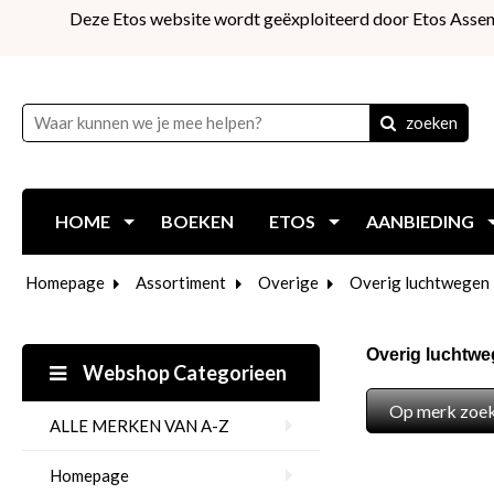
Deze Etos website wordt geëxploiteerd door Etos Assen
zoeken
HOME
BOEKEN
ETOS
AANBIEDING
Homepage
Assortiment
Overige
Overig luchtwegen
Overig luchtw
Webshop Categorieen
Op merk zoe
ALLE MERKEN VAN A-Z
Homepage