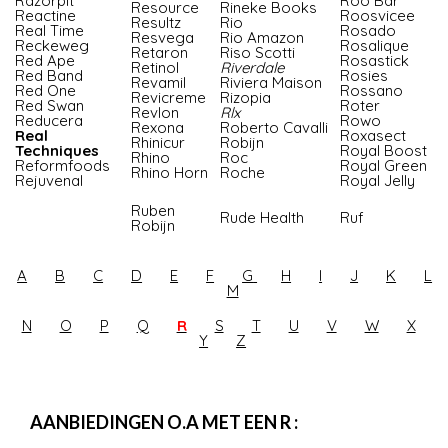
Razorpit
Roo Bar
Resource
Rineke Books
Reactine
Roosvicee
Resultz
Rio
Real Time
Rosado
Resvega
Rio Amazon
Reckeweg
Rosalique
Retaron
Riso Scotti
Red Ape
Rosastick
Retinol
Riverdale
Red Band
Rosies
Revamil
Riviera Maison
Red One
Rossano
Revicreme
Rizopia
Red Swan
Roter
Revlon
Rlx
Reducera
Rowo
Rexona
Roberto Cavalli
Real
Roxasect
Rhinicur
Robijn
Techniques
Royal Boost
Rhino
Roc
Reformfoods
Royal Green
Rhino Horn
Roche
Rejuvenal
Royal Jelly
Ruben
Rude Health
Ruf
Robijn
A
B
C
D
E
F
G
H
I
J
K
L
M
N
O
P
Q
R
S
T
U
V
W
X
Y
Z
AANBIEDINGEN O.A MET EEN R :