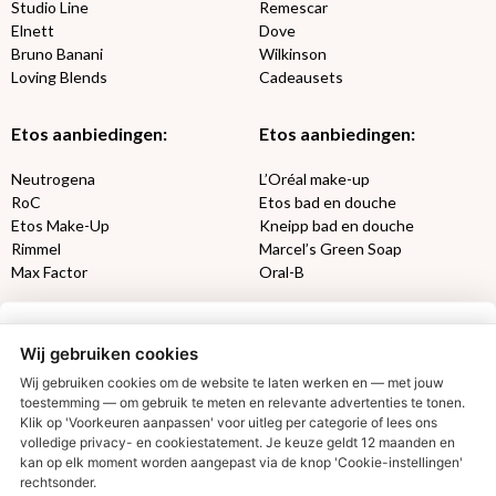
Studio Line
Remescar
Elnett
Dove
Bruno Banani
Wilkinson
Loving Blends
Cadeausets
Etos aanbiedingen:
Etos aanbiedingen:
Neutrogena
L’Oréal make-up
RoC
Etos bad en douche
Etos Make-Up
Kneipp bad en douche
Rimmel
Marcel’s Green Soap
Max Factor
Oral-B
Etos aanbiedingen:
DETOXEN
Wij gebruiken cookies
Aussie
Always
Wij gebruiken cookies om de website te laten werken en — met jouw
Gillette
Libresse
toestemming — om gebruik te meten en relevante advertenties te tonen.
Gezichtsverzorging
Gliss Kur
Klik op 'Voorkeuren aanpassen' voor uitleg per categorie of lees ons
volledige privacy- en cookiestatement. Je keuze geldt 12 maanden en
Wella
Etos maandlenzen
€2,50 korting?
kan op elk moment worden aangepast via de knop 'Cookie-instellingen'
Syoss
Etos billendoekjes
rechtsonder.