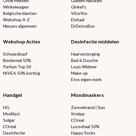
Onze Merken
Golden Naturals
Winkelwagen
Ginkel's
Belgische klanten
Vitortho
Webshop A-Z
Elvitaal
Nieuws algemeen
DrDetoxBox
Webshop Acties
Desinfectie middelen
Schwarzkopf
Haarverzorging
Biodermal 50%
Bad & Douche
Parfum Top 50
Louis Widmer
NIVEA 50% korting
Make-up
Etos eigen merk
Handgel
Mondmaskers
HG
Zonnebrand | Sun
Modifast
Kneipp
Solgar
L'Oreal
L'Oréal
Lucovitaal 50%
Desinfectie
Happy Socks