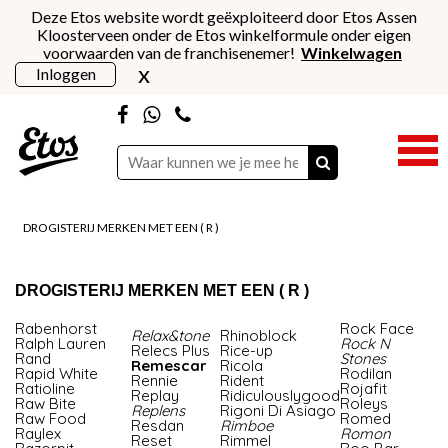
Deze Etos website wordt geëxploiteerd door Etos Assen
Kloosterveen onder de Etos winkelformule onder eigen
voorwaarden van de franchisenemer!
Winkelwagen
x
Inloggen
DROGISTERIJ MERKEN MET EEN ( R )
DROGISTERIJ MERKEN MET EEN ( R )
Rabenhorst
Rock Face
Relax&tone
Rhinoblock
Ralph Lauren
Rock N
Relecs Plus
Rice-up
Rand
Stones
Remescar
Ricola
Rapid White
Rodilan
Rennie
Rident
Ratioline
Rojafit
Replay
Ridiculouslygood
Raw Bite
Roleys
Replens
Rigoni Di Asiago
Raw Food
Romed
Resdan
Rimboe
Raylex
Romon
Reset
Rimmel