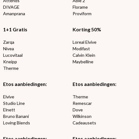
Attends
Able 2
DIVAGE
Florame
Amanprana
Proviform
1+1 Gratis
Korting 50%
Zarqa
Loreal Elvive
Nivea
Modifast
Lucovitaal
Calvin Klein
Kneipp
Maybelline
Therme
Etos aanbiedingen:
Etos aanbiedingen:
Elvive
Therme
Studio Line
Remescar
Elnett
Dove
Bruno Banani
Wilkinson
Loving Blends
Cadeausets
Etos aanbiedingen:
Etos aanbiedingen: