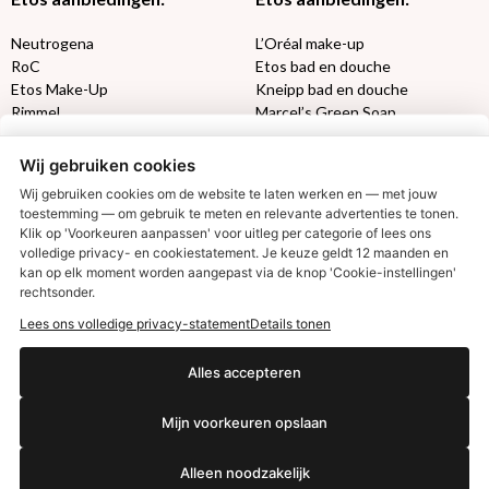
Neutrogena
L’Oréal make-up
RoC
Etos bad en douche
Etos Make-Up
Kneipp bad en douche
Rimmel
Marcel’s Green Soap
Max Factor
Oral-B
Wij gebruiken cookies
Etos aanbiedingen:
DETOXEN
Wij gebruiken cookies om de website te laten werken en — met jouw
toestemming — om gebruik te meten en relevante advertenties te tonen.
Klik op 'Voorkeuren aanpassen' voor uitleg per categorie of lees ons
Aussie
Always
volledige privacy- en cookiestatement. Je keuze geldt 12 maanden en
€2,50 korting?
Gillette
Libresse
kan op elk moment worden aangepast via de knop 'Cookie-instellingen'
Gezichtsverzorging
Gliss Kur
rechtsonder.
Wella
Etos maandlenzen
Lees ons volledige privacy-statement
Details tonen
Syoss
Etos billendoekjes
Ja, ik wil korting
Alles accepteren
MONDKAPJES
Mijn voorkeuren opslaan
NIVEA SUN
Nee dankjewel
VISION SUN
Alleen noodzakelijk
Ambre Solaire