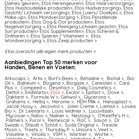
Dames geuren>
,
Etos Herengeuren>
,
Etos Haarverzorging>
,
Etos Huishoudelijke producten>
,
Etos Huidverzorging>
,
Etos
Gezicht/ Lichaam verzorging>
,
Etos Luiers/ Doekjes >
,
Etos
Make-up>
,
Etos Mondverzorging >
,
Etos Pijnstillende
producten>
,
Etos Oog & Oor producten>
,
Etos
Nagelverzorging >
,
Etos Reiniging Lichaam gezicht>
,
Etos
Sun producten>
Etos Supplementen>
,
Etos Scheren &
Ontharen >
,
Etos Spieren / Vitaminen >
,
Etos
Wondverzorging >
,
Etos Zeep producten >
Etos overzicht alle eigen merk producten >
Aanbiedingen Top 50 merken voor
Handen, Benen en Voeten
:
Arkocaps
>,
Artix
>,
Burt's Bees
>,
Betadine
>,
Bional
>,
Bio
Oil
>,
Balneum
>,
Bogena
>,
Biogaze
>,
Canesten
>,
Care
Plus
>,
Compeed
>,
Desinfact
>,
Daily Cosmetics
>,
Dettol
>,
EndWarts
>,
Etos
>
,
Excilor
>,
Epitact
>,
Dove
>,
Daktarin
>,
Formule W
>,
Gehwol
>,
Glycerona
>,
Grahams
>,
Heltiq
>,
Herome
>,
HDH Milk
>,
Hansaplast
>,
Jacob Hooy
>,
Jecovitol
>,
Jolen Creme
>,
Lamisil
>,
Lovea
Bio
>,
Dr. Leenarts
>,
Louis Widmer
>,
Lucovitaal
>,
Mycosan
>,
Naloc
>,
Nailner
>,
Nestosyl
>,
O'Keeffe's H
>,
Palmers
>,
Purol
>,
Remescar
>,
RoC
>,
Savon
>,
Dr.
Swaab
>,
Staudt
>,
Scholl
>,
Soda Original
>,
Treacle
Moon
>,
Treets
>,
Thursday P
. >,
Unicura
>,
Veet
>,
Vaseline
>,
Vinolia
>,
VSM
>,
Wartner
>,
Wortie
>,
Weleda
>,
Zarqa
>,
Overig
>,
Webshop A-Z
>