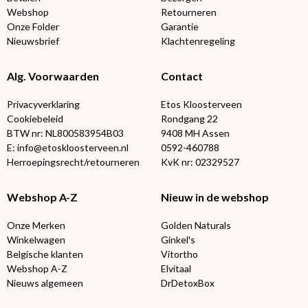
Webshop
Retourneren
Onze Folder
Garantie
Nieuwsbrief
Klachtenregeling
Alg. Voorwaarden
Contact
Privacyverklaring
Etos Kloosterveen
Cookiebeleid
Rondgang 22
BTW nr: NL800583954B03
9408 MH Assen
E: info@etoskloosterveen.nl
0592-460788
Herroepingsrecht/retourneren
KvK nr: 02329527
Webshop A-Z
Nieuw in de webshop
Onze Merken
Golden Naturals
Winkelwagen
Ginkel's
Belgische klanten
Vitortho
Webshop A-Z
Elvitaal
Nieuws algemeen
DrDetoxBox