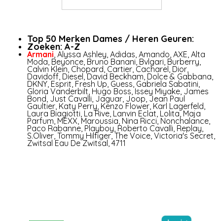
Top 50 Merken Dames / Heren Geuren:
Zoeken: A-Z
Armani
,
Alyssa Ashley
,
Adidas
,
Amando
,
AXE
,
Al­ta
Mo­da
,
Beyonce
,
Bruno Banani
,
Bvlgari
,
Burberry
,
Calvin Klein
,
Chopard
,
Cartier
,
Cacharel
,
Dior
,
Davidoff
,
Diesel
,
David Beckham
,
Dolce & Gabbana
,
DKNY
,
Esprit
,
Fresh Up
,
Guess
,
Gabriela Sabatini
,
Gloria Vanderbilt
,
Hugo Boss
,
Issey Miyake
,
James
Bond
,
Just Cavalli
,
Jaguar
,
Joop
,
Jean Paul
Gaultier
,
Katy Perry
,
Kenzo Flower
,
Karl Lagerfeld
,
Laura Biagiotti
,
La Rive
,
Lanvin Eclat
,
Lolita
,
Maja
Parfum
,
MEXX
,
Maroussia
,
Nina Ricci
,
Nonchalance
,
Paco Rabanne
,
Playboy
,
Roberto Cavalli
,
Replay
,
S.Oliver
,
Tommy Hilfiger
,
The Voice
,
Victoria's Secret
,
Zwitsal Eau De Zwitsal
,
4711