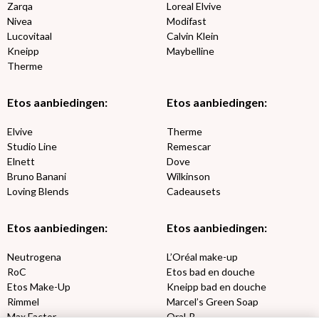
Zarqa
Loreal Elvive
Nivea
Modifast
Lucovitaal
Calvin Klein
Kneipp
Maybelline
Therme
Etos aanbiedingen:
Etos aanbiedingen:
Elvive
Therme
Studio Line
Remescar
Elnett
Dove
Bruno Banani
Wilkinson
Loving Blends
Cadeausets
Etos aanbiedingen:
Etos aanbiedingen:
Neutrogena
L’Oréal make-up
RoC
Etos bad en douche
Etos Make-Up
Kneipp bad en douche
Rimmel
Marcel’s Green Soap
Max Factor
Oral-B