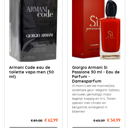
Armani Code eau de
Giorgio Armani Si
toilette vapo men (50
Passione 30 ml - Eau de
ml)
Parfum -
Damesparfum
Armani's eerste mannelijke,
oostelijke geur: elegant, tijdloos,
sensueel, gematigd, maar
tegelijk koppig en fris. Tonen
openen met citroen en
bergamot, eindigend in
bloemen
€ 62,99
€ 54,99
€ 89,00
€ 65,39