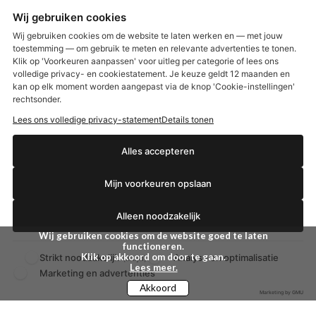
Wij gebruiken cookies
Etos aanbiedingen:
DETOXEN
Wij gebruiken cookies om de website te laten werken en — met jouw
toestemming — om gebruik te meten en relevante advertenties te tonen.
Klik op 'Voorkeuren aanpassen' voor uitleg per categorie of lees ons
Aussie
Always
volledige privacy- en cookiestatement. Je keuze geldt 12 maanden en
€2,50 korting?
Gillette
Libresse
kan op elk moment worden aangepast via de knop 'Cookie-instellingen'
Gezichtsverzorging
Gliss Kur
rechtsonder.
Wella
Etos maandlenzen
Lees ons volledige privacy-statement
Details tonen
Syoss
Etos billendoekjes
Ja, ik wil korting
Alles accepteren
MONDKAPJES
Mijn voorkeuren opslaan
NIVEA SUN
Nee dankjewel
VISION SUN
Alleen noodzakelijk
Ambre Solaire
Zwitsal SUN
Wij gebruiken cookies om de website goed te laten
Biodermal SUN
functioneren.
Klik op akkoord om door te gaan.
Strikt noodzakelijk
Analyse en optimalisatie
(altijd)
Lees meer.
Marketing en advertenties
Akkoord
Marketing by GMU