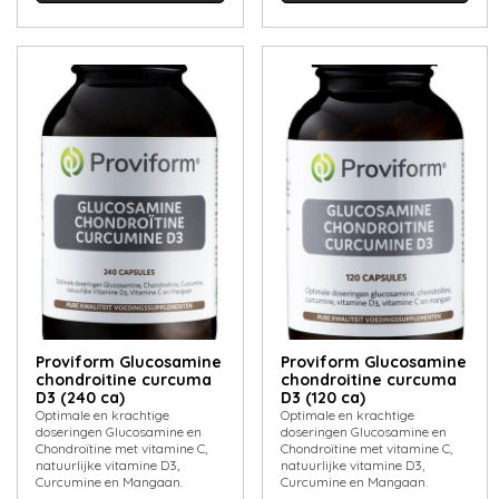
Proviform Glucosamine
Proviform Glucosamine
chondroitine curcuma
chondroitine curcuma
D3 (240 ca)
D3 (120 ca)
Optimale en krachtige
Optimale en krachtige
doseringen Glucosamine en
doseringen Glucosamine en
Chondroïtine met vitamine C,
Chondroïtine met vitamine C,
natuurlijke vitamine D3,
natuurlijke vitamine D3,
Curcumine en Mangaan.
Curcumine en Mangaan.