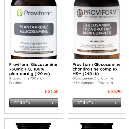
Proviform Glucosamine
Proviform Glucosamine
750mg HCL 100%
chondroitine complex
plantaardig (120 vc)
MSM (240 tb)
Glucosamine 750 mg -
Glucosamine Chondroïtine
Proviform
MSM Complex - Proviform
€ 31,50
€ 85,90
BEKIJKEN
BEKIJKEN