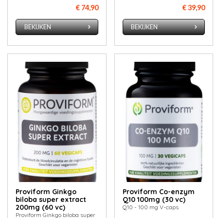
€ 74,90
€ 39,90
BEKIJKEN
BEKIJKEN
Proviform Ginkgo
Proviform Co-enzym
biloba super extract
Q10 100mg (30 vc)
200mg (60 vc)
Q10 - 100 mg V-caps
Proviform Ginkgo biloba super