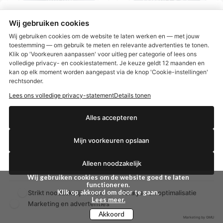
Wij gebruiken cookies
Wij gebruiken cookies om de website te laten werken en — met jouw
toestemming — om gebruik te meten en relevante advertenties te tonen.
Klik op 'Voorkeuren aanpassen' voor uitleg per categorie of lees ons
Proviform Magnesium
Proviform Vitamine B
volledige privacy- en cookiestatement. Je keuze geldt 12 maanden en
500mg (180 vc)
actief complex & C (60
€2,50 korting?
kan op elk moment worden aangepast via de knop 'Cookie-instellingen'
vc)
Magnesium Trio met vitamine
B6 in biologisch actieve vorm
Proviform Vitamine B actief
rechtsonder.
complex & C
Lees ons volledige privacy-statement
Details tonen
€ 37,90
€ 21,90
Ja, ik wil korting
Alles accepteren
BEKIJKEN
BEKIJKEN
Mijn voorkeuren opslaan
Nee dankjewel
Alleen noodzakelijk
Wij gebruiken cookies om de website goed te laten
functioneren.
Klik op akkoord om door te gaan.
Strikt noodzakelijk
Analyse en optimalisatie
(altijd)
Lees meer.
Marketing en advertenties
Akkoord
Marketing by GMU