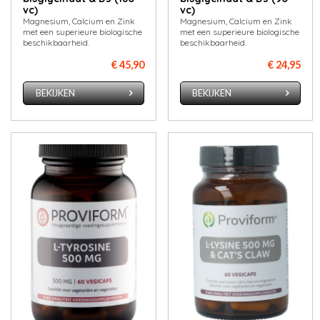
vc)
vc)
Magnesium, Calcium en Zink
Magnesium, Calcium en Zink
met een superieure biologische
met een superieure biologische
beschikbaarheid.
beschikbaarheid.
€ 45,90
€ 24,95
BEKIJKEN
BEKIJKEN