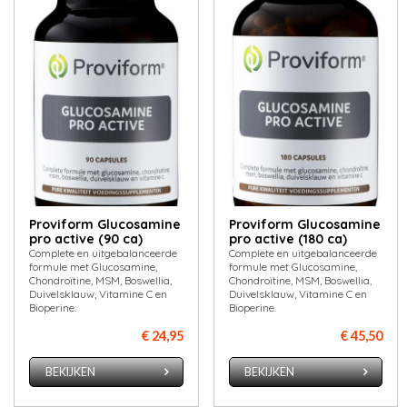
Proviform Glucosamine
Proviform Glucosamine
pro active (90 ca)
pro active (180 ca)
Complete en uitgebalanceerde
Complete en uitgebalanceerde
formule met Glucosamine,
formule met Glucosamine,
Chondroïtine, MSM, Boswellia,
Chondroïtine, MSM, Boswellia,
Duivelsklauw, Vitamine C en
Duivelsklauw, Vitamine C en
Bioperine.
Bioperine.
€ 24,95
€ 45,50
BEKIJKEN
BEKIJKEN