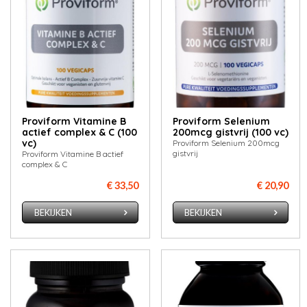
Proviform Vitamine B
Proviform Selenium
actief complex & C (100
200mcg gistvrij (100 vc)
vc)
Proviform Selenium 200mcg
gistvrij
Proviform Vitamine B actief
complex & C
€ 33,50
€ 20,90
BEKIJKEN
BEKIJKEN