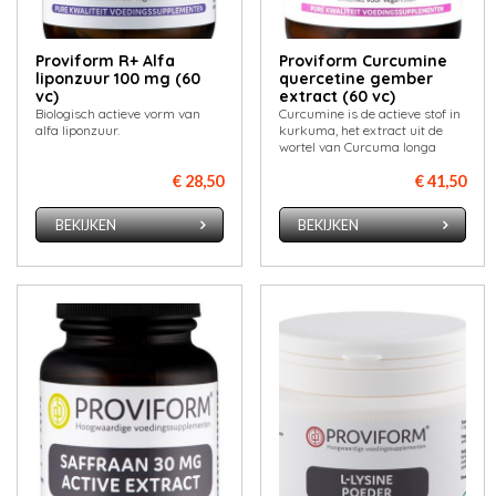
Proviform R+ Alfa
Proviform Curcumine
liponzuur 100 mg (60
quercetine gember
vc)
extract (60 vc)
Biologisch actieve vorm van
Curcumine is de actieve stof in
alfa liponzuur.
kurkuma, het extract uit de
wortel van Curcuma longa
€ 28,50
€ 41,50
BEKIJKEN
BEKIJKEN