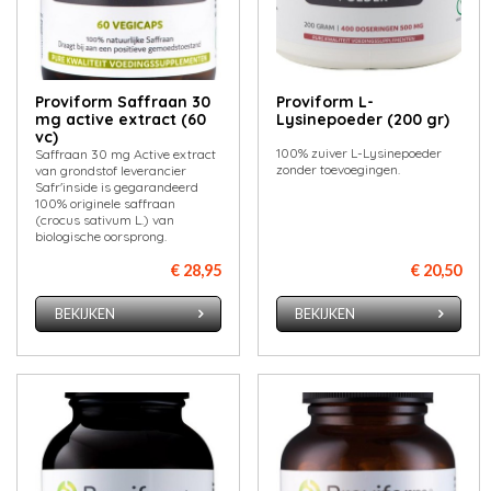
Proviform Saffraan 30
Proviform L-
mg active extract (60
Lysinepoeder (200 gr)
vc)
100% zuiver L-Lysinepoeder
Saffraan 30 mg Active extract
zonder toevoegingen.
van grondstof leverancier
Safr'inside is gegarandeerd
100% originele saffraan
(crocus sativum L.) van
biologische oorsprong.
€ 28,95
€ 20,50
BEKIJKEN
BEKIJKEN