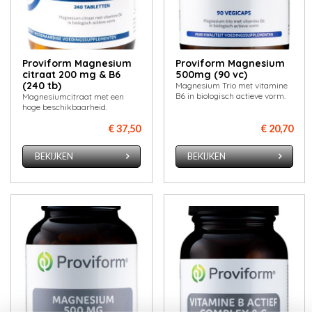
Proviform Magnesium
Proviform Magnesium
citraat 200 mg & B6
500mg (90 vc)
(240 tb)
Magnesium Trio met vitamine
B6 in biologisch actieve vorm.
Magnesiumcitraat met een
hoge beschikbaarheid.
€ 37,50
€ 20,70
BEKIJKEN
BEKIJKEN