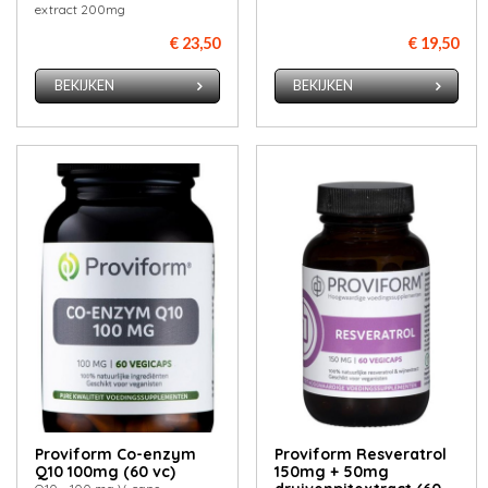
extract 200mg
€ 23,50
€ 19,50
BEKIJKEN
BEKIJKEN
Proviform Co-enzym
Proviform Resveratrol
Q10 100mg (60 vc)
150mg + 50mg