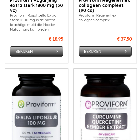
Proviform Royal jelly
Proviform Regenerflex
extra sterk 1800 mg (30
collageen compleet
vc)
(90 ca)
Proviform Royal Jelly Extra
Proviform Regenerflex
Sterk 1800 mg is de meest
collageen complex
krachtige multi die Moeder
Natuur ons kan bieden.
€ 18,95
€ 37,50
BEKIJKEN
BEKIJKEN