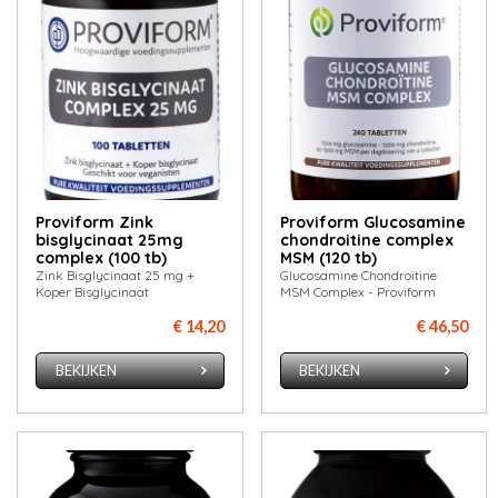
Proviform Zink
Proviform Glucosamine
bisglycinaat 25mg
chondroitine complex
complex (100 tb)
MSM (120 tb)
Zink Bisglycinaat 25 mg +
Glucosamine Chondroïtine
Koper Bisglycinaat
MSM Complex - Proviform
€ 14,20
€ 46,50
BEKIJKEN
BEKIJKEN