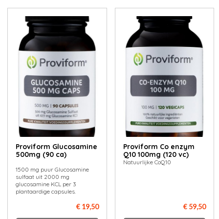
Proviform Glucosamine
Proviform Co enzym
500mg (90 ca)
Q10 100mg (120 vc)
Natuurlijke CoQ10
1500 mg puur Glucosamine
sulfaat uit 2000 mg
glucosamine KCL per 3
plantaardige capsules.
€ 19,50
€ 59,50