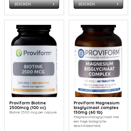
BEKIJKEN
BEKIJKEN
Proviform Biotine
Proviform Magnesium
2500mcg (100 vc)
bisglycinaat complex
150mg (60 tb)
Biotine 2500 mcg per capsule
Magnesiumbisglycinaat met
een hoge biologische
beschikbaarheid.