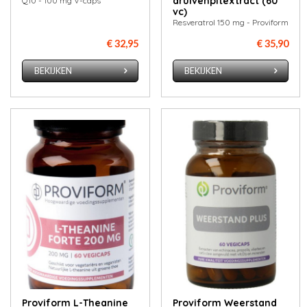
druivenpitextract (60
Q10 - 100 mg V-caps
vc)
Resveratrol 150 mg - Proviform
€ 32,95
€ 35,90
BEKIJKEN
BEKIJKEN
Proviform L-Theanine
Proviform Weerstand