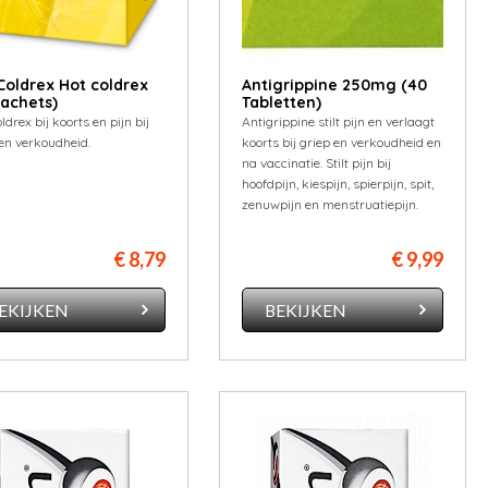
Coldrex Hot coldrex
Antigrippine 250mg (40
Sachets)
Tabletten)
ldrex bij koorts en pijn bij
Antigrippine stilt pijn en verlaagt
 en verkoudheid.
koorts bij griep en verkoudheid en
na vaccinatie. Stilt pijn bij
hoofdpijn, kiespijn, spierpijn, spit,
zenuwpijn en menstruatiepijn.
€ 8,79
€ 9,99
EKIJKEN
BEKIJKEN