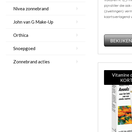
pijnstiller die oo
Nivea zonnebrand
(zwellingen) ver
koortsverlagend 
John van G Make-Up
Orthica
BEKIJKE
Snoepgoed
Zonnebrand acties
Vitamine 
KORT