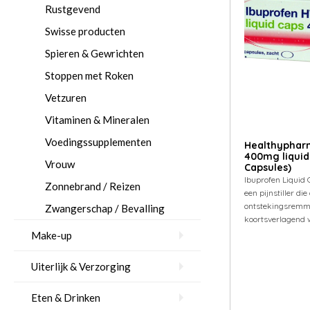
Rustgevend
Swisse producten
Spieren & Gewrichten
Stoppen met Roken
Vetzuren
Vitaminen & Mineralen
Voedingssupplementen
Healthyphar
400mg liquid
Vrouw
Capsules)
Ibuprofen Liquid
Zonnebrand / Reizen
een pijnstiller die
ontstekingsremm
Zwangerschap / Bevalling
koortsverlagend 
Make-up
Uiterlijk & Verzorging
Eten & Drinken