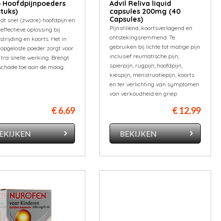
 Hoofdpijnpoeders
Advil Reliva liquid
stuks)
capsules 200mg (40
Capsules)
jdt snel (zware) hoofdpijn en
Pijnstillend, koortsverlagend en
 effectieve oplossing bij
ontstekingsremmend. Te
strijding en koorts. Het in
gebruiken bij lichte tot matige pijn
opgeloste poeder zorgt voor
inclusief reumatische pijn,
tra snelle werking. Brengt
spierpijn, rugpijn, hoofdpijn,
schade toe aan de maag.
kiespijn, menstruatiepijn, koorts
en ter verlichting van symptomen
van verkoudheid en griep
€ 6,69
€ 12,99
EKIJKEN
BEKIJKEN