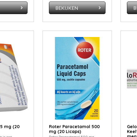
N
BEKIJKEN
B
.5 mg (20
Roter Paracetamol 500
Gelo
mg (20 Licaps)
Keel
ment
g is een
Roter Paracetamol 500 mg