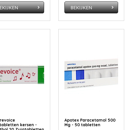
EKIJKEN
BEKIJKEN
revoice
Apotex Paracetamol 500
tabletten kersen -
Mg - 50 tabletten
hol 20 Zuigtabletten