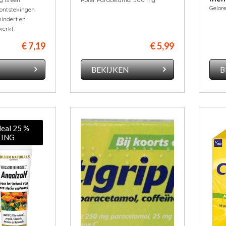
Gelor
k ontstekingen
mindert en
werkt
€ 7,19
€ 5,99
N
BEKIJKEN
B
deal 25 %
ING