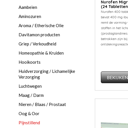
Nurofen Mig
(24 Tabletten
Aambeien
Nurofen 400 tabl
Aminozuren
bevat 400 mg ibu
remt de vorming 
Aroma / Etherische Olie
stoffen in het li
(prostaglandines 
Davitamon producten
betrokken zijn bij
Griep / Verkoudheid
ontstekingsreacti
Homeopathie & Kruiden
Hooikoorts
Huidverzorging / Lichamelijke
Verzorging
BEKIJKE
Luchtwegen
Maag / Darm
Nieren / Blaas / Prostaat
Oog & Oor
Pijnstillend