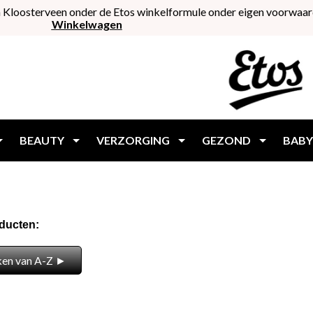
 Kloosterveen onder de Etos winkelformule onder eigen voorwaar
Winkelwagen
BEAUTY
VERZORGING
GEZOND
BABY
oducten:
ken van A-Z ►