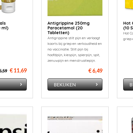
als
Antigrippine 250mg
Hot 
 ml)
Paracetamol (20
(10 
Tabletten)
Hot Co
Antigrippine stilt pijn en verlaagt
griep
koorts bij griep en verkoudheid en
na vaccinatie. Stilt pijn bij
hoofdpijn, kiespijn, spierpijn, spit,
zenuwpijn en menstruatiepijn.
€ 11,69
€ 6,49
5,59
N
BEKIJKEN
B