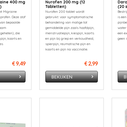
raine 400 mg
Nurofen 200 mg (12
Daro
)
Tabletten)
(20 
et Migraine
Nurofen 200 tablet wordt
Bestri
profen. Deze stof
gebruikt: voor symptomatische
is een
van bepaalde
behandeling van matige tot
pijnbe
chaam
gemiddelde pijn zoals hoofdpijn,
water 
geheten), die
menstruatiepijn, kiespijn, koorts
een ex
 pijn, koorts en
en pijn bij griep en verkoudheid,
geen 
es
spierpijn, reumatische pijn en
koorts en pijn na vaccinatie.
€ 9,49
€ 2,99
N
BEKIJKEN
B