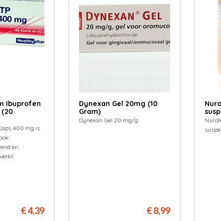
m Ibuprofen
Dynexan Gel 20mg (10
Nuro
 (20
Gram)
suspe
Dynexan Gel 20 mg/g
Nurof
 Caps 400 mg is
suspe
 ook
end en
werkt
€ 4,39
€ 8,99