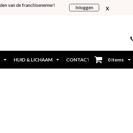
den van de franchisenemer!
x
Inloggen
HUID & LICHAAM
CONTACT
0 items
Inloggen