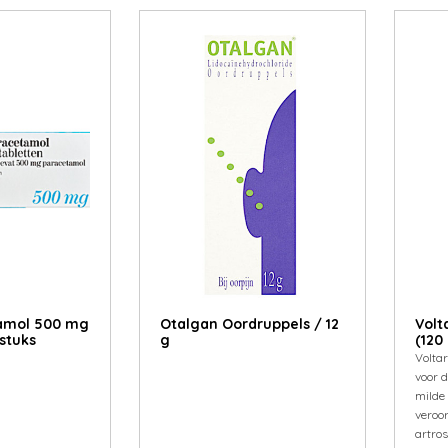
tamol 500 mg
Otal­gan Oor­drup­pels / 12
Volt
stuks
g
(120
Volta
voor d
milde 
veroo
artros