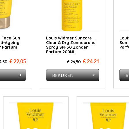
 Face Sun
Louis Widmer Suncare
Loui
nti-Ageing
Clear & Dry Zonnebrand
Sun 
r Parfum
Spray SPF50 Zonder
Parf
Parfum 200ML
€ 22,05
€ 24,21
4,50
€ 26,90
N
BEKIJKEN
B