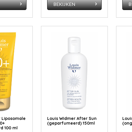
N
BEKIJKEN
B
 Liposomale
Louis Widmer After Sun
Loui
0+
(geparfumeerd) 150ml
(ong
d 100 ml