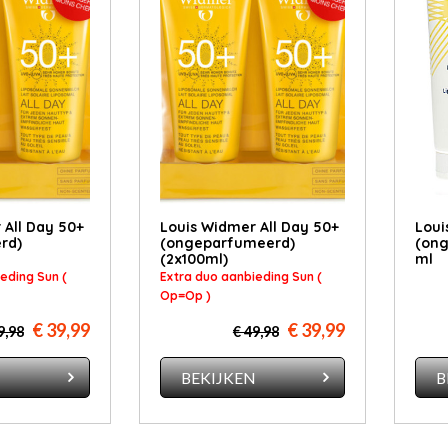
 All Day 50+
Louis Widmer All Day 50+
Loui
rd)
(ongeparfumeerd)
(ong
(2x100ml)
ml
eding Sun (
Extra duo aanbieding Sun (
Op=Op )
€ 39,99
€ 39,99
9,98
€ 49,98
N
BEKIJKEN
B