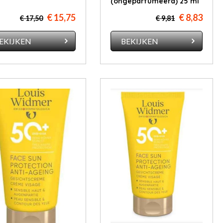
(ongeparfumeerd) 25 ml
€ 15,75
€ 8,83
€ 17,50
€ 9,81
EKIJKEN
BEKIJKEN