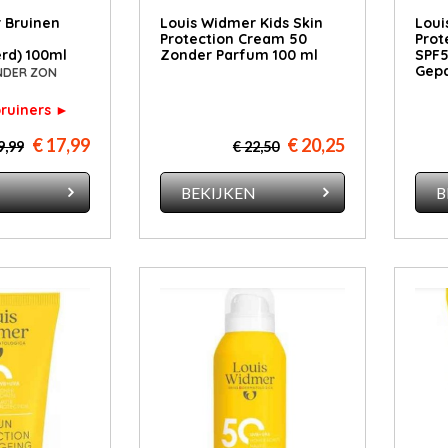
 Bruinen
Louis Widmer Kids Skin
Loui
Protection Cream 50
Prot
rd) 100ml
Zonder Parfum 100 ml
SPF5
Gep
NDER ZON
bruiners ►
€ 17,99
€ 20,25
9,99
€ 22,50
N
BEKIJKEN
B