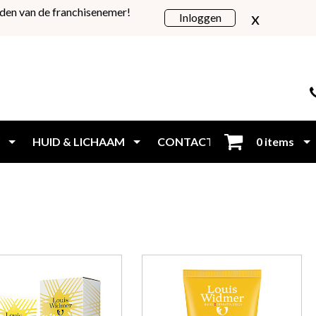
den van de franchisenemer!
x
Inloggen
HUID & LICHAAM
CONTACT
0 items
Inloggen