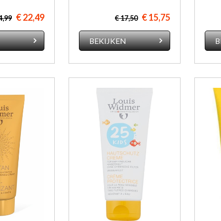
€ 22,49
€ 15,75
4,99
€ 17,50
N
BEKIJKEN
B