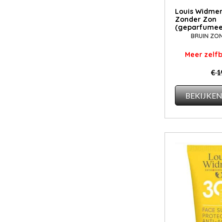
Louis Widmer
Zonder Zon
(geparfumee
BRUIN ZO
Meer zelf
€ 1
BEKIJKE