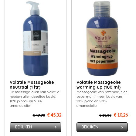
Volatile Massageolie
Volatile Massageolie
neutraal (1 ltr)
warming up (100 ml)
De massage-oliën van Volatile
Massageolie van rozemarijn en
hebben allen dezelfde basis:
pepermunt in een basis van
10% jojoba- en 90%
10% jojoba en 90%
amandelolie.
amandelolie.
€ 45,32
€ 10,26
€ 47,70
€ 10,80
BEKIJKEN
BEKIJKEN