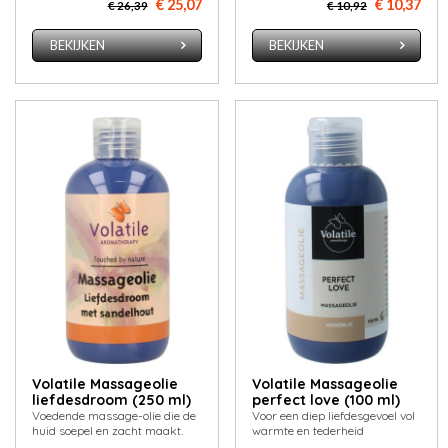
€ 25,07
€ 10,37
€ 26,39
€ 10,92
BEKIJKEN
BEKIJKEN
Volatile Massageolie
Volatile Massageolie
liefdesdroom (250 ml)
perfect love (100 ml)
Voedende massage-olie die de
Voor een diep liefdesgevoel vol
huid soepel en zacht maakt.
warmte en tederheid