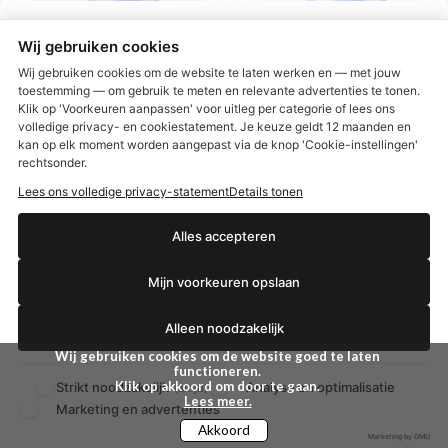
Wij gebruiken cookies
Wij gebruiken cookies om de website te laten werken en — met jouw
toestemming — om gebruik te meten en relevante advertenties te tonen.
Klik op 'Voorkeuren aanpassen' voor uitleg per categorie of lees ons
volledige privacy- en cookiestatement. Je keuze geldt 12 maanden en
€2,50 korting?
kan op elk moment worden aangepast via de knop 'Cookie-instellingen'
rechtsonder.
Volatile Massageolie
Volatile Massageolie
nek en schouder (1 ltr)
eucalyptus (100 ml)
Lees ons volledige privacy-statement
Details tonen
Massage-oliën zijn niet meer
Massagelolie van kajeput en
weg te denken uit de
eucalyptus in een basis van
Ja, ik wil korting
sportwereld.
10% jojoba en 90%
Alles accepteren
amandelolie.
€ 10,26
€ 43,80
€ 10,80
Mijn voorkeuren opslaan
Nee dankjewel
BEKIJKEN
BEKIJKEN
Alleen noodzakelijk
Wij gebruiken cookies om de website goed te laten
functioneren.
Klik op akkoord om door te gaan.
Strikt noodzakelijk
Analyse en optimalisatie
(altijd)
Lees meer.
Marketing en advertenties
Akkoord
Marketing by GMU