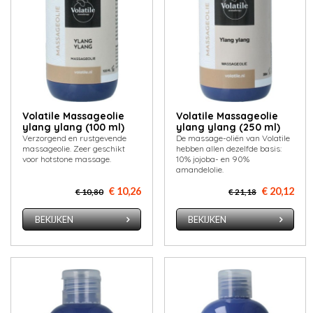
Volatile Massageolie
Volatile Massageolie
ylang ylang (100 ml)
ylang ylang (250 ml)
Verzorgend en rustgevende
De massage-oliën van Volatile
massageolie. Zeer geschikt
hebben allen dezelfde basis:
voor hotstone massage.
10% jojoba- en 90%
amandelolie.
€ 10,26
€ 20,12
€ 10,80
€ 21,18
BEKIJKEN
BEKIJKEN