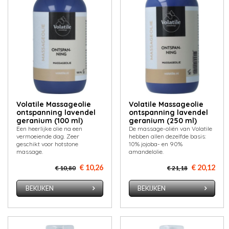
Volatile Massageolie
Volatile Massageolie
ontspanning lavendel
ontspanning lavendel
geranium (100 ml)
geranium (250 ml)
Een heerlijke olie na een
De massage-oliën van Volatile
vermoeiende dag. Zeer
hebben allen dezelfde basis:
geschikt voor hotstone
10% jojoba- en 90%
massage.
amandelolie.
€ 10,26
€ 20,12
€ 10,80
€ 21,18
BEKIJKEN
BEKIJKEN