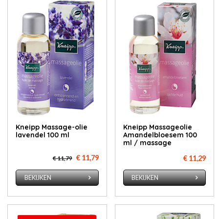
Kneipp Mas­sa­ge-olie
Kneipp Massageolie
la­ven­del 100 ml
Amandelbloesem 100
ml / massage
€ 11,79
€ 11,29
€ 11,79
BEKIJKEN
BEKIJKEN