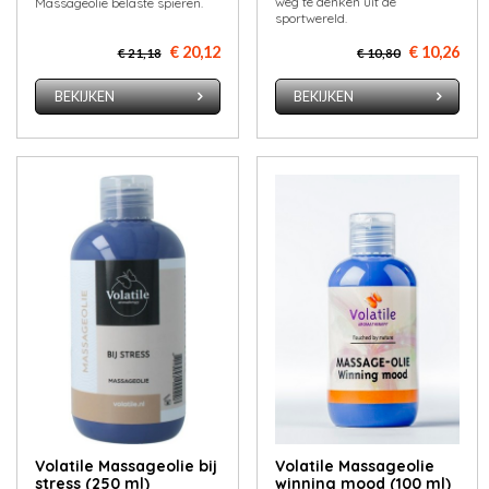
weg te denken uit de
Massageolie belaste spieren.
sportwereld.
€ 20,12
€ 10,26
€ 21,18
€ 10,80
BEKIJKEN
BEKIJKEN
Volatile Massageolie bij
Volatile Massageolie
stress (250 ml)
winning mood (100 ml)