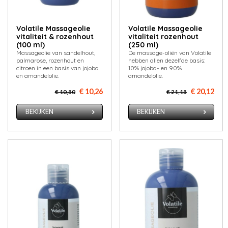
Volatile Massageolie
Volatile Massageolie
vitaliteit & rozenhout
vitaliteit rozenhout
(100 ml)
(250 ml)
Massageolie van sandelhout,
De massage-oliën van Volatile
palmarose, rozenhout en
hebben allen dezelfde basis:
citroen in een basis van jojoba
10% jojoba- en 90%
en amandelolie.
amandelolie.
€ 10,26
€ 20,12
€ 10,80
€ 21,18
BEKIJKEN
BEKIJKEN