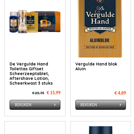
De Vergulde Hand
Vergulde Hand blok
Toilettas Giftset
Aluin
Scheerzeeptablet,
Aftershave Lotion,
Scheerkwast 3 stuks
€ 15,99
€ 4,89
€ 25,75
BEKIJKEN
BEKIJKEN