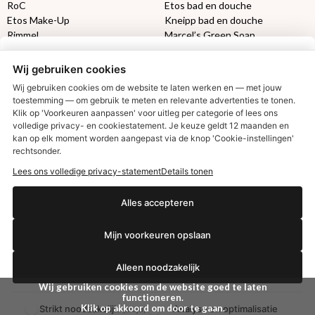
RoC
Etos bad en douche
Etos Make-Up
Kneipp bad en douche
Rimmel
Marcel’s Green Soap
Max Factor
Oral-B
Wij gebruiken cookies
Etos aanbiedingen:
DETOXEN
Wij gebruiken cookies om de website te laten werken en — met jouw
toestemming — om gebruik te meten en relevante advertenties te tonen.
Klik op 'Voorkeuren aanpassen' voor uitleg per categorie of lees ons
Aussie
Always
volledige privacy- en cookiestatement. Je keuze geldt 12 maanden en
€2,50 korting?
Gillette
Libresse
kan op elk moment worden aangepast via de knop 'Cookie-instellingen'
Gezichtsverzorging
Gliss Kur
rechtsonder.
Wella
Etos maandlenzen
Lees ons volledige privacy-statement
Details tonen
Syoss
Etos billendoekjes
Ja, ik wil korting
Alles accepteren
MONDKAPJES
Mijn voorkeuren opslaan
NIVEA SUN
Nee dankjewel
VISION SUN
Alleen noodzakelijk
Ambre Solaire
Zwitsal SUN
Wij gebruiken cookies om de website goed te laten
Biodermal SUN
functioneren.
Klik op akkoord om door te gaan.
Strikt noodzakelijk
Analyse en optimalisatie
(altijd)