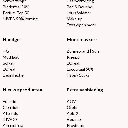
Schwarzkopf
Haarverzorging
Biodermal 50%
Bad & Douche
Parfum Top 50
Louis Widmer
NIVEA 50% korting
Make-up
Etos eigen merk
Handgel
Mondmaskers
HG
Zonnebrand | Sun
Modifast
Kneipp
Solgar
L'Oreal
L'Oréal
Lucovitaal 50%
Desinfectie
Happy Socks
Nieuwe producten
Extra aanbieding
Eucerin
AOV
Cleanium
Orphi
Attends
Able 2
DIVAGE
Florame
Amanprana
Proviform