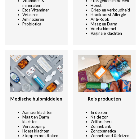
Vitaminen &
Etos geneesmiddelen
mineralen
Hoest
Etos Vitaminen
Griep en verkoudheid
Vetzuren
Hooikoorst Allergie
Aminozuren
Anti-Rook
Probiotica
Maag en Darm
Voetschimmel
Vaginale klachten
Medische hulpmiddelen
Reis producten
Aambei klachten
In de zon
Maag en Darm
Na de zon
klachten
Zelfbruiners
Verstopping
Zonnebank
Hoest klachten
Zoncosmetica
Stoppen met Roken
Zonnebrand & Reizen