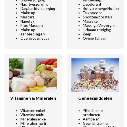
Dagverzorging
aanbieding
Nachtverzorging
Deodorant
Dag/nachtverzorging
Bodycreme/gel/lotion
Make up
Talkpoeder
Mascara
Sponzen/borstels
Nagellak
Massage
Etos Mascara
Massage Verzorgend
Make up
Lichaam reiniging
aanbiedingen
Zeep
Overig cosmetica
Overig lichaam
Vitaminen & Mineralen
Geneesmiddelen
Vitamine enkel
Pijnstillende
Vitamine multi
producten
Mineralen enkel
Aambeien
Mineralen multi
Gewrichtspijnen