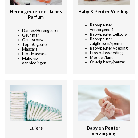
Heren geuren en Dames
Baby & Peuter Voeding
Parfum
Baby/peuter
verzorgend 1
Dames/Herengeuren
Baby/peuter zelfzorg
Geur man
Baby/peuter
Geur vrouw
zuigflessen/spenen
Top 50 geuren
Baby/peuter voeding
Mascara
Etos babyvoeding
Etos Mascara
Moeder/ki
nd
Make up
Overig baby/peuter
aanbiedingen
Luiers
Baby en Peuter
verzorging