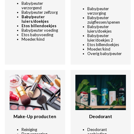
Baby/peuter
verzorgend
Baby/peuter
Baby/peuter zelfzorg
verzorg
ing
Baby/peuter
Baby/peuter
luiers/doekjes
zuigflessen/spenen
Etos billendoekjes
Baby/peuter
Baby/peuter voeding
luiers/doekjes
Etos babyvoeding
Baby/peuter
Moeder/kind
luier/doekjes 2
Etos billendoekjes
Moeder/kind
Overig baby/peuter
Make-Up producten
Deodorant
Reiniging
Deodorant