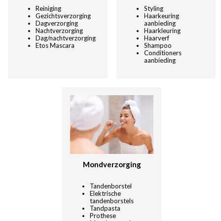
Reiniging
Styling
Gezichtsverzorging
Haarkeuring
Dagverzorging
aanbieding
Nachtverzorging
Haarkleuring
Dag/nachtverzorgin
g
Haarverf
Etos Mascara
Shampoo
Conditioners
aanbieding
Mondverzorging
Tandenborstel
Elektrische
tandenborstels
Tandpasta
Prothese