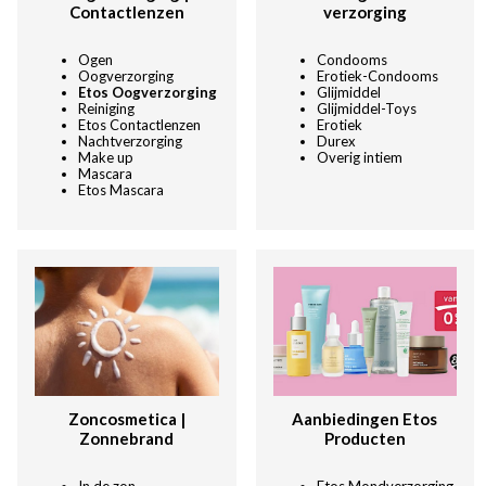
Contactlenzen
verzorging
Ogen
Condooms
Oogverzorging
Erotiek-Condooms
Etos Oogverzorging
Glijmiddel
Reiniging
Glijmiddel-Toys
Etos Contactlenzen
Erotiek
Nachtverzorging
Durex
Make up
Overig intiem
Mascara
Etos Mascara
Zoncosmetica |
Aanbiedingen Etos
Zonnebrand
Producten
In de zon
Etos Mondverzorging