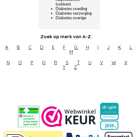
(sokken)
Diabetes voeding
Diabetes verzorging
Diabetes overige
Zoek op merk van A-Z:
A
B
C
D
E
F
G
H
I
J
K
L
M
N
O
P
Q
R
S
T
U
V
W
X
Y
Z