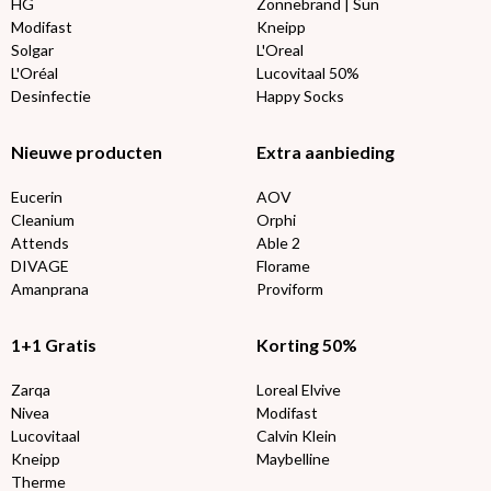
HG
Zonnebrand | Sun
Modifast
Kneipp
Solgar
L'Oreal
L'Oréal
Lucovitaal 50%
Desinfectie
Happy Socks
Nieuwe producten
Extra aanbieding
Eucerin
AOV
Cleanium
Orphi
Attends
Able 2
DIVAGE
Florame
Amanprana
Proviform
1+1 Gratis
Korting 50%
Zarqa
Loreal Elvive
Nivea
Modifast
Lucovitaal
Calvin Klein
Kneipp
Maybelline
Therme