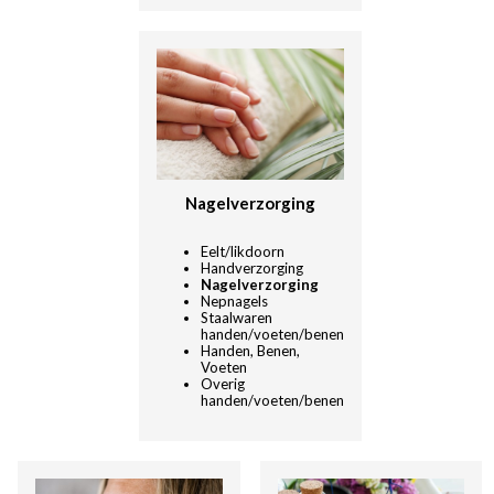
Nagelverzorging
Eelt/likdoorn
Handverzorging
Nagelverzorging
Nepnagels
Staalwaren
handen/voeten/bene
n
Handen, Benen,
Voeten
Overig
handen/voeten/benen