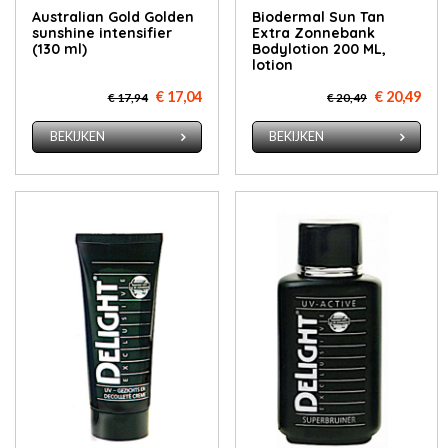
Australian Gold Golden
Biodermal Sun Tan
sunshine intensifier
Extra Zonnebank
(130 ml)
Bodylotion 200 ML,
lotion
€ 17,04
€ 20,49
€ 17,94
€ 20,49
BEKIJKEN
BEKIJKEN