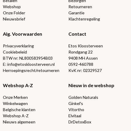
Betalen
Bezorgen
Webshop
Retourneren
Onze Folder
Garantie
Nieuwsbrief
Klachtenregeling
Alg. Voorwaarden
Contact
Privacyverklaring
Etos Kloosterveen
Cookiebeleid
Rondgang 22
BTW nr: NL800583954B03
9408 MH Assen
E: info@etoskloosterveen.nl
0592-460788
Herroepingsrecht/retourneren
KvK nr: 02329527
Webshop A-Z
Nieuw in de webshop
Onze Merken
Golden Naturals
Winkelwagen
Ginkel's
Belgische klanten
Vitortho
Webshop A-Z
Elvitaal
Nieuws algemeen
DrDetoxBox