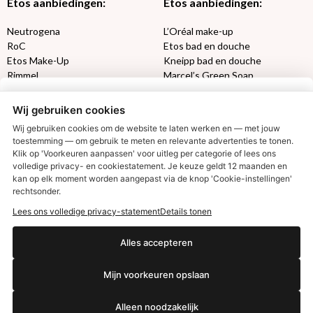
Etos aanbiedingen:
Etos aanbiedingen:
Neutrogena
L’Oréal make-up
RoC
Etos bad en douche
Etos Make-Up
Kneipp bad en douche
Rimmel
Marcel’s Green Soap
Max Factor
Oral-B
Wij gebruiken cookies
Etos aanbiedingen:
DETOXEN
Wij gebruiken cookies om de website te laten werken en — met jouw
toestemming — om gebruik te meten en relevante advertenties te tonen.
Klik op 'Voorkeuren aanpassen' voor uitleg per categorie of lees ons
Aussie
Always
volledige privacy- en cookiestatement. Je keuze geldt 12 maanden en
Gillette
Libresse
€2,50 korting?
kan op elk moment worden aangepast via de knop 'Cookie-instellingen'
Gezichtsverzorging
Gliss Kur
rechtsonder.
Wella
Etos maandlenzen
Lees ons volledige privacy-statement
Details tonen
Syoss
Etos billendoekjes
Ja, ik wil korting
Alles accepteren
MONDKAPJES
Mijn voorkeuren opslaan
NIVEA SUN
Nee dankjewel
VISION SUN
Ambre Solaire
Alleen noodzakelijk