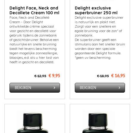
Delight Face, Neck and
Delight exclusive
Decollete Cream 100 ml
superbruiner 250 ml
Face, Neck and Decolleté
Delight exclusive superbruiner
Cream - Door Delight
is natuurlijk en plakt niet.
ontwikkelde crème speciaal
Zorgt voor een snellere en
voor gezicht en decolleté voor
egale bruining voor de zon* of
gebruik tijdens de zonnebank
zonnebank.
of gezichtsbruiner. Behalve een
De superbruiner geeft een
natuurlijke en snelle bruining
stimulans aan het sneller bruin
biedt het tevens bescherming
worden door een speciale
tegen mogelijke zonneallergie,
gepanteerde Delight formule.
blaasjes, e.d. als u hier last van
*geen uv bescherming.
heeft in gezicht en decolleté.
€ 9,95
€ 16,95
€ 12,95
€ 18,95
BEKIJKEN
BEKIJKEN