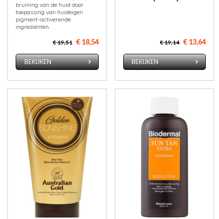
bruining van de huid door
toepassing van huideigen
pigment-activerende
ingrediënten.
€ 18,54
€ 13,64
€ 19,51
€ 19,14
BEKIJKEN
BEKIJKEN