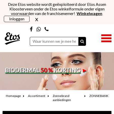
Deze Etos website wordt geëxploiteerd door Etos Assen
Kloosterveen onder de Etos winkelformule onder eigen
voorwaarden van de franchisenemer!
Winkelwagen
x
Inloggen
BIODERMAL
50
%
KORTING
►
Homepage
Assortiment
Zonnebrand
ZONNEBANK
aanbiedingen