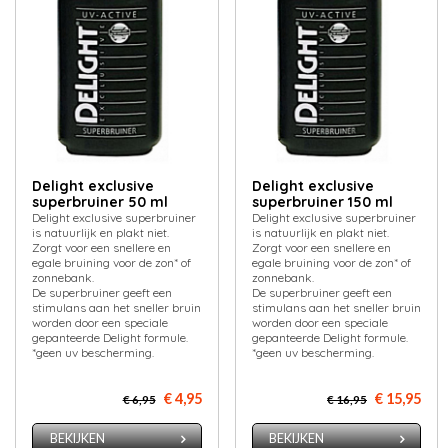
Delight exclusive
Delight exclusive
superbruiner 50 ml
superbruiner 150 ml
Delight exclusive superbruiner
Delight exclusive superbruiner
is natuurlijk en plakt niet.
is natuurlijk en plakt niet.
Zorgt voor een snellere en
Zorgt voor een snellere en
egale bruining voor de zon* of
egale bruining voor de zon* of
zonnebank.
zonnebank.
De superbruiner geeft een
De superbruiner geeft een
stimulans aan het sneller bruin
stimulans aan het sneller bruin
worden door een speciale
worden door een speciale
gepanteerde Delight formule.
gepanteerde Delight formule.
*geen uv bescherming.
*geen uv bescherming.
€ 4,95
€ 15,95
€ 6,95
€ 16,95
BEKIJKEN
BEKIJKEN