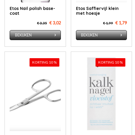
Etos Nail po­lish base­
Etos Saf­fier­vijl klein
coat
met hoes­je
€ 3,02
€ 1,79
€ 3,35
€ 1,99
BEKIJKEN
BEKIJKEN
KORTING 10 %
KORTING 10 %