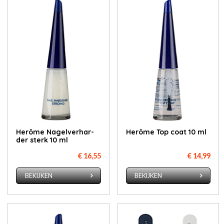
Herô­me Na­gel­ver­har­
Herô­me Top coat 10 ml
der sterk 10 ml
€ 16,55
€ 14,99
BEKIJKEN
BEKIJKEN