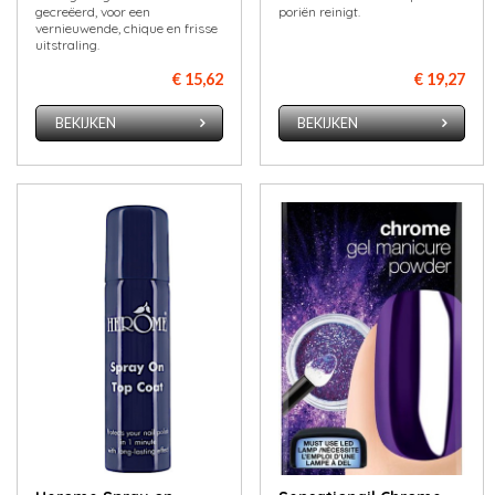
gecreëerd, voor een
poriën reinigt.
vernieuwende, chique en frisse
uitstraling.
€ 15,62
€ 19,27
BEKIJKEN
BEKIJKEN