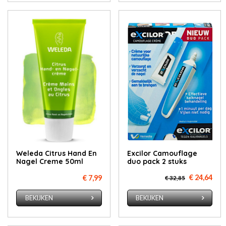
Weleda Citrus Hand En
Ex­ci­lor Ca­mou­fla­ge
Nagel Creme 50ml
duo pack 2 stuks
€ 24,64
€ 7,99
€ 32,85
BEKIJKEN
BEKIJKEN