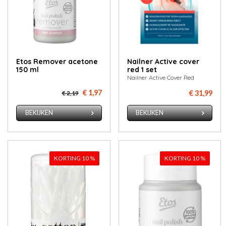
Etos Re­mo­ver ace­to­ne
Nailner Active cover
150 ml
red 1 set
Nailner Active Cover Red
€ 1,97
€ 31,99
€ 2,19
BEKIJKEN
BEKIJKEN
KORTING 10 %
KORTING 10 %