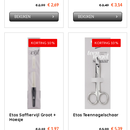
€ 2,69
€ 3,14
€ 2,99
€ 3,49
BEKIJKEN
BEKIJKEN
KORTING 10 %
KORTING 10 %
Etos Saffiervijl Groot +
Etos Teen­na­gel­schaar
Hoesje
€ 1,97
€ 5,39
€ 2,19
€ 5,99