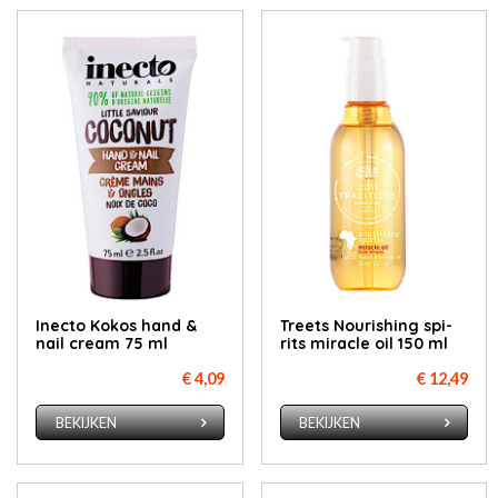
Inec­to Ko­kos hand &
Treets Nou­ris­hing spi­
nail cream 75 ml
rits mi­ra­cle oil 150 ml
€ 4,09
€ 12,49
BEKIJKEN
BEKIJKEN