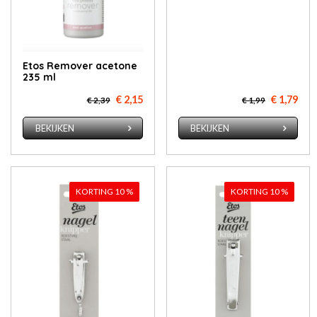
Etos Re­mo­ver ace­to­ne
235 ml
€ 2,15
€ 1,79
€ 2,39
€ 1,99
BEKIJKEN
BEKIJKEN
KORTING 10 %
KORTING 10 %