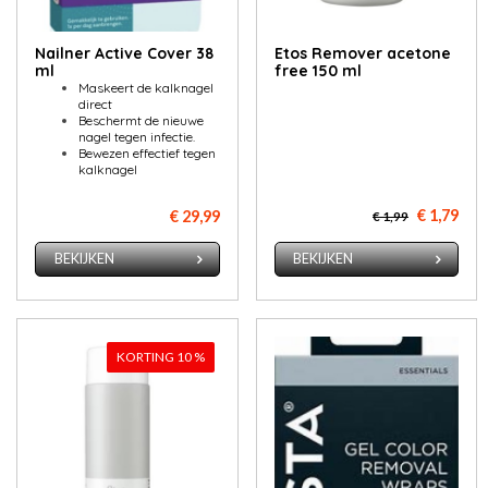
Nailner Active Cover 38
Etos Re­mo­ver ace­to­ne
ml
free 150 ml
Maskeert de kalknagel
direct
Beschermt de nieuwe
nagel tegen infectie.
Bewezen effectief tegen
kalknagel
€ 1,79
€ 29,99
€ 1,99
BEKIJKEN
BEKIJKEN
KORTING 10 %