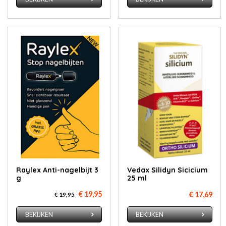
Ray­lex An­ti-na­gel­bijt 3
Ve­dax Si­li­dyn Si­ci­ci­um
g
25 ml
€ 19,95
€ 17,69
€ 19,95
BEKIJKEN
BEKIJKEN