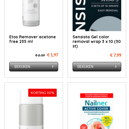
Etos Re­mo­ver ace­to­ne
Sensista Gel color
free 235 ml
removal wrap 3 x 10 (30
st)
€ 1,97
€ 7,99
€ 2,19
BEKIJKEN
BEKIJKEN
KORTING 10 %