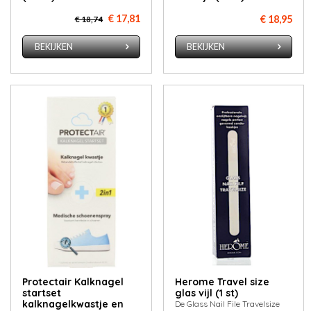
€ 17,81
€ 18,95
€ 18,74
BEKIJKEN
BEKIJKEN
Protectair Kalknagel
Herome Travel size
startset
glas vijl (1 st)
kalknagelkwastje en
De Glass Nail File Travelsize