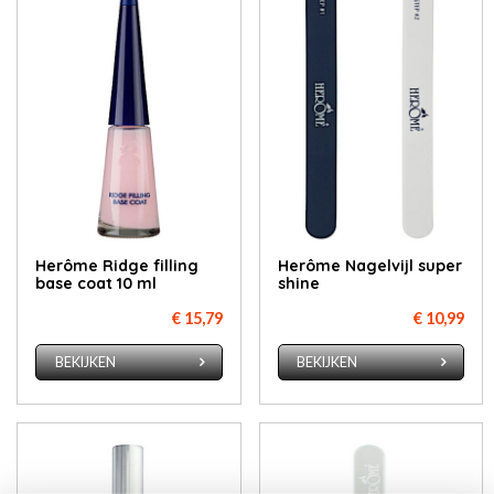
Herô­me Rid­ge fil­ling
Herô­me Na­gel­vijl su­per
ba­se coat 10 ml
shi­ne
€ 15,79
€ 10,99
BEKIJKEN
BEKIJKEN