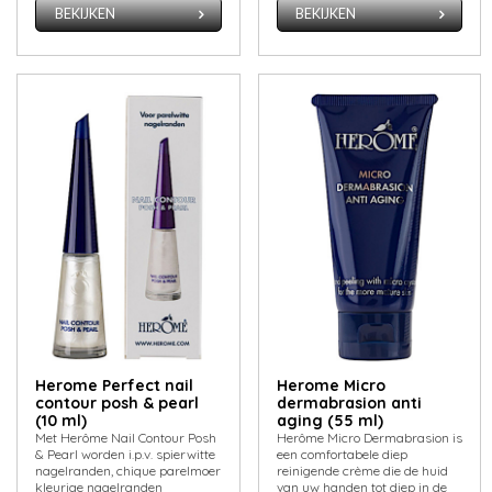
BEKIJKEN
BEKIJKEN
Herome Perfect nail
Herome Micro
contour posh & pearl
dermabrasion anti
(10 ml)
aging (55 ml)
Met Herôme Nail Contour Posh
Herôme Micro Dermabrasion is
& Pearl worden i.p.v. spierwitte
een comfortabele diep
nagelranden, chique parelmoer
reinigende crème die de huid
kleurige nagelranden
van uw handen tot diep in de