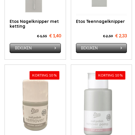
Etos Na­gel­knip­per met
Etos Teen­na­gel­knip­per
ket­ting
€ 1,40
€ 2,33
€ 1,55
€ 2,59
BEKIJKEN
BEKIJKEN
KORTING 10 %
KORTING 10 %