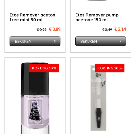
Etos Re­mo­ver ace­ton
Etos Re­mo­ver pump
free mi­ni 50 ml
ace­to­ne 150 ml
€ 0,89
€ 3,14
€ 0,99
€ 3,49
BEKIJKEN
BEKIJKEN
KORTING 10 %
KORTING 10 %