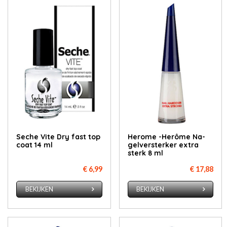
Se­che Vi­te Dry fast top
Herome -Herô­me Na­
coat 14 ml
gel­ver­ster­ker ex­tra
sterk 8 ml
€ 6,99
€ 17,88
BEKIJKEN
BEKIJKEN