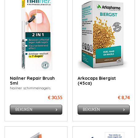
Nailner Repair Brush
Arkocaps Biergist
5ml
(45ca)
Nailner schimmelnagels
€ 30,55
€ 8,74
BEKIJKEN
BEKIJKEN