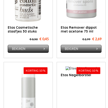
Etos Cos­me­ti­sche
Etos Re­mo­ver dip­pot
staaf­jes 30 stuks
met ace­to­ne 75 ml
€ 0,45
€ 2,69
€ 0,50
€ 2,99
BEKIJKEN
BEKIJKEN
KORTING 10 %
KORTING 10 %
Etos Na­gel­bor­stel