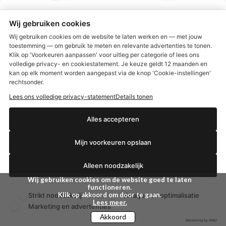
Wij gebruiken cookies
Wij gebruiken cookies om de website te laten werken en — met jouw
toestemming — om gebruik te meten en relevante advertenties te tonen.
Klik op 'Voorkeuren aanpassen' voor uitleg per categorie of lees ons
volledige privacy- en cookiestatement. Je keuze geldt 12 maanden en
€2,50 korting?
kan op elk moment worden aangepast via de knop 'Cookie-instellingen'
rechtsonder.
Lees ons volledige privacy-statement
Details tonen
Herô­me Won­der­pen
Herô­me Glass nail fi­le
Ja, ik wil korting
(cu­ti­cle & nail re­me­dy)
tra­vel­si­ze
Alles accepteren
2 g
Mijn voorkeuren opslaan
€ 14,73
€ 14,82
Nee dankjewel
BEKIJKEN
BEKIJKEN
Alleen noodzakelijk
Wij gebruiken cookies om de website goed te laten
functioneren.
Klik op akkoord om door te gaan.
Strikt noodzakelijk
Analyse en optimalisatie
(altijd)
Lees meer.
Marketing en advertenties
Akkoord
Marketing by GMU