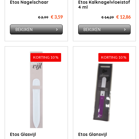
Etos Na­gel­schaar
Etos Kalkna­gel­vloei­stof
4 ml
€ 3,59
€ 12,86
€ 3,99
€ 14,29
BEKIJKEN
BEKIJKEN
KORTING 10 %
KORTING 10 %
Etos Glas­vijl
Etos Glans­vijl