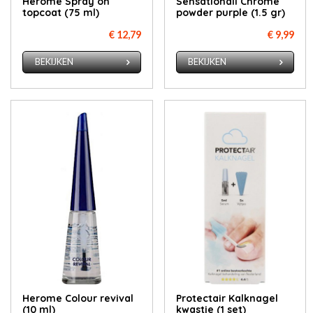
Herome Spray on
Sensationail Chrome
topcoat (75 ml)
powder purple (1.5 gr)
€ 12,79
€ 9,99
BEKIJKEN
BEKIJKEN
Herome Colour revival
Protectair Kalknagel
(10 ml)
kwastje (1 set)