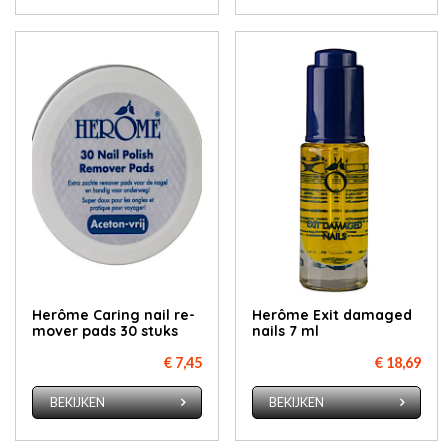
Herô­me Ca­ring nail re­
Herô­me Exit da­ma­ged
mo­ver pads 30 stuks
nails 7 ml
€ 7,45
€ 18,69
BEKIJKEN
BEKIJKEN