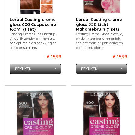
Loreal Casting creme
Loreal Casting creme
gloss 600 Cappuccino
gloss 550 Licht
160ml (1 set)
Mahoniebruin (1 set)
Casting Crème Gloss biedt je,
Casting Crème Gloss biedt je,
eindelijk zonder ammoniak,
eindelijk zonder ammoniak,
een optimale grijsdekking en
een optimale grijsdekking en
een glossy glans.
een glossy glans.
€ 15,99
€ 15,99
BEKIJKEN
BEKIJKEN