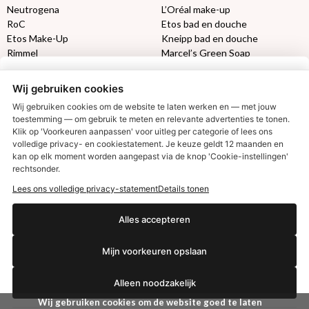
Neutrogena
L’Oréal make-up
RoC
Etos bad en douche
Etos Make-Up
Kneipp bad en douche
Rimmel
Marcel’s Green Soap
Max Factor
Oral-B
Wij gebruiken cookies
Etos aanbiedingen:
DETOXEN
Wij gebruiken cookies om de website te laten werken en — met jouw
toestemming — om gebruik te meten en relevante advertenties te tonen.
Aussie
Always
Klik op 'Voorkeuren aanpassen' voor uitleg per categorie of lees ons
volledige privacy- en cookiestatement. Je keuze geldt 12 maanden en
Gillette
Libresse
€2,50 korting?
kan op elk moment worden aangepast via de knop 'Cookie-instellingen'
Gezichtsverzorging
Gliss Kur
rechtsonder.
Wella
Etos maandlenzen
Syoss
Etos billendoekjes
Lees ons volledige privacy-statement
Details tonen
Ja, ik wil korting
Alles accepteren
MONDKAPJES
Mijn voorkeuren opslaan
NIVEA SUN
VISION SUN
Nee dankjewel
Ambre Solaire
Alleen noodzakelijk
Zwitsal SUN
Wij gebruiken cookies om de website goed te laten