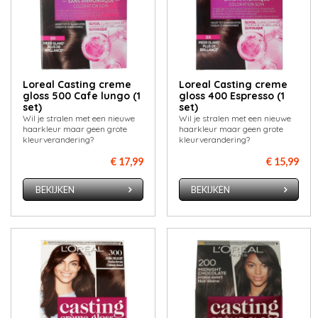
Loreal Casting creme
Loreal Casting creme
gloss 500 Cafe lungo (1
gloss 400 Espresso (1
set)
set)
Wil je stralen met een nieuwe
Wil je stralen met een nieuwe
haarkleur maar geen grote
haarkleur maar geen grote
kleurverandering?
kleurverandering?
€ 17,99
€ 15,99
BEKIJKEN
BEKIJKEN