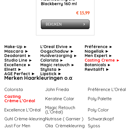
Blackberry 160 ml
€ 15,99
BEKIJKEN
Make-Up ►
L'Oreal Elvive ►
Préférence ►
Mascara ►
Oogschaduw ►
Nagellak ►
Deodorant ►
Huidverzorging ►
Men Expert ►
Studio Line ►
Colorista ►
Casting Creme ►
Ex­cel­len­ce ►
Ma­gic re­touch ►
Botanicals ►
Elnett ►
Stylista ►
Revitalift ►
AGE Perfect ►
Lipstick ►
Merken Haarkleuringen o.a
:
Colorista
John Frieda
Préférence L'Oréal
Casting
Keratine Colar
Poly Palette
Crème L’Oréal
Magic Retouch
Ex­cel­len­ce L'Oré­al
Poly Color
(L’Oréal)
Guhl Crème-kleuring
Nutrisse ( Garnier )
Schwarzkopf
Just For Men
Olia Crèmekleuring
Syoss