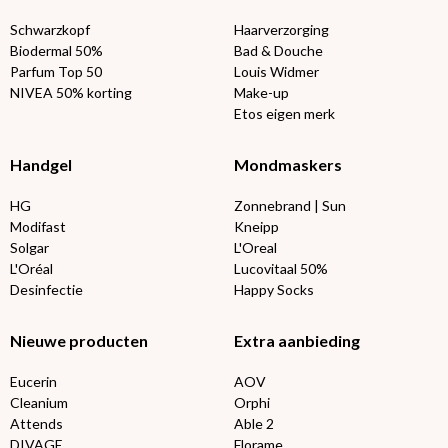
Schwarzkopf
Haarverzorging
Biodermal 50%
Bad & Douche
Parfum Top 50
Louis Widmer
NIVEA 50% korting
Make-up
Etos eigen merk
Handgel
Mondmaskers
HG
Zonnebrand | Sun
Modifast
Kneipp
Solgar
L'Oreal
L'Oréal
Lucovitaal 50%
Desinfectie
Happy Socks
Nieuwe producten
Extra aanbieding
Eucerin
AOV
Cleanium
Orphi
Attends
Able 2
DIVAGE
Florame