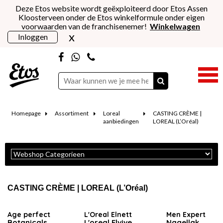
Deze Etos website wordt geëxploiteerd door Etos Assen
Kloosterveen onder de Etos winkelformule onder eigen
voorwaarden van de franchisenemer!
Winkelwagen
x
Inloggen
Homepage
Assortiment
Loreal
CASTING CRÈME |
aanbiedingen
LOREAL (L’Oréal)
CASTING CRÈME | LOREAL (L’Oréal)
Age perfect
L'Oreal Elnett
Men Expert
Botanicals
L'oreal Elvive
Nagellak