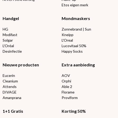
Etos eigen merk
Handgel
Mondmaskers
HG
Zonnebrand | Sun
Modifast
Kneipp
Solgar
L'Oreal
L'Oréal
Lucovitaal 50%
Desinfectie
Happy Socks
Nieuwe producten
Extra aanbieding
Eucerin
AOV
Cleanium
Orphi
Attends
Able 2
DIVAGE
Florame
Amanprana
Proviform
1+1 Gratis
Korting 50%