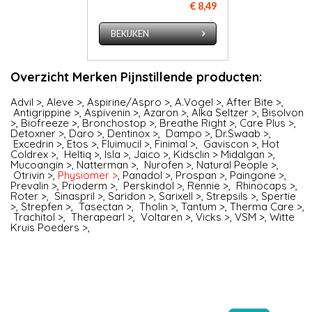
€ 8,49
BEKIJKEN
Overzicht Merken Pijnstillende producten:
Advil >
,
Aleve >
,
Aspirine/Aspro >
,
A.Vogel >
,
After Bite >
,
Antigrippine >
,
Aspivenin >
,
Azaron >
,
Alka Seltzer >
,
Bisolvon
>
,
Biofreeze >
,
Bronchostop >
,
Breathe Right >
,
Care Plus >
,
Detoxner >
,
Daro >
,
Dentinox >
,
Dampo >
,
Dr.Swaab >
,
Excedrin >
,
Etos >
,
Fluimucil >
,
Finimal >
,
Gaviscon >
,
Hot
Coldrex >
,
Heltiq >
,
Isla >
,
Jaico >
,
Kidsclin >
Midalgan >
,
Mucoangin >
,
Natterman >
,
Nurofen
>,
Natural People >
,
Otrivin >
,
Physiomer >
,
Panadol >
,
Prospan >
,
Paingone >
,
Prevalin >
,
Prioderm >
,
Perskindol >
,
Rennie >
,
Rhinocaps >
,
Roter >
,
Sinaspril >
,
Saridon >
,
Sarixell >
,
Strepsils >
,
Spertie
>
,
Strepfen >
,
Tasectan >
,
Tholin >
,
Tantum >
,
Therma Care >
,
Trachitol >
,
Therapearl >
,
Voltaren >
,
Vicks >
,
VSM >
,
Witte
Kruis Poeders >
,