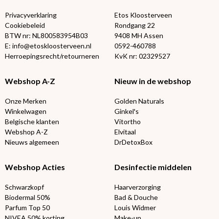
Privacyverklaring
Etos Kloosterveen
Cookiebeleid
Rondgang 22
BTW nr: NL800583954B03
9408 MH Assen
E: info@etoskloosterveen.nl
0592-460788
Herroepingsrecht/retourneren
KvK nr: 02329527
Webshop A-Z
Nieuw in de webshop
Onze Merken
Golden Naturals
Winkelwagen
Ginkel's
Belgische klanten
Vitortho
Webshop A-Z
Elvitaal
Nieuws algemeen
DrDetoxBox
Webshop Acties
Desinfectie middelen
Schwarzkopf
Haarverzorging
Biodermal 50%
Bad & Douche
Parfum Top 50
Louis Widmer
NIVEA 50% korting
Make-up