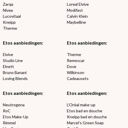
Zarqa
Loreal Elvive
Nivea
Modifast
Lucovitaal
Calvin Klein
Kneipp
Maybelline
Therme
Etos aanbiedingen:
Etos aanbiedingen:
Elvive
Therme
Studio Line
Remescar
Elnett
Dove
Bruno Banani
Wilkinson
Loving Blends
Cadeausets
Etos aanbiedingen:
Etos aanbiedingen:
Neutrogena
L’Oréal make-up
RoC
Etos bad en douche
Etos Make-Up
Kneipp bad en douche
Rimmel
Marcel’s Green Soap