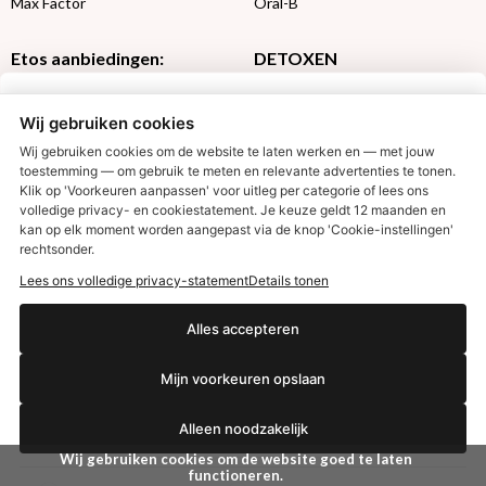
Max Factor
Oral-B
Etos aanbiedingen:
DETOXEN
Aussie
Always
Wij gebruiken cookies
Gillette
Libresse
Gezichtsverzorging
Gliss Kur
Wij gebruiken cookies om de website te laten werken en — met jouw
Wella
Etos maandlenzen
toestemming — om gebruik te meten en relevante advertenties te tonen.
Klik op 'Voorkeuren aanpassen' voor uitleg per categorie of lees ons
Syoss
Etos billendoekjes
volledige privacy- en cookiestatement. Je keuze geldt 12 maanden en
€2,50 korting?
kan op elk moment worden aangepast via de knop 'Cookie-instellingen'
MONDKAPJES
rechtsonder.
Lees ons volledige privacy-statement
Details tonen
NIVEA SUN
VISION SUN
Ja, ik wil korting
Alles accepteren
Ambre Solaire
Zwitsal SUN
Mijn voorkeuren opslaan
Biodermal SUN
Nee dankjewel
Alleen noodzakelijk
Wij gebruiken cookies om de website goed te laten
functioneren.