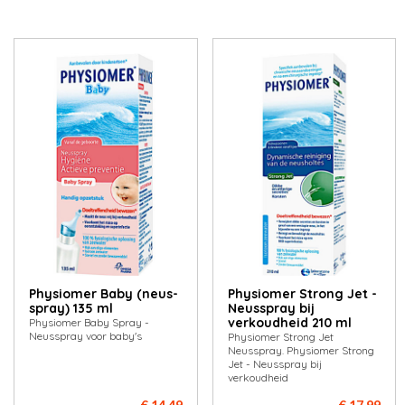
Phy­sio­mer Ba­by (neus­
Physiomer Strong Jet -
spray) 135 ml
Neusspray bij
verkoudheid 210 ml
Physiomer Baby Spray -
Neusspray voor baby's
Physiomer Strong Jet
Neusspray. Physiomer Strong
Jet - Neusspray bij
verkoudheid