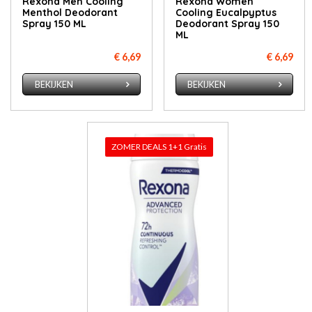
Rexona Men Cooling
Rexona Women
Menthol Deodorant
Cooling Eucalpyptus
Spray 150 ML
Deodorant Spray 150
ML
€ 6,69
€ 6,69
BEKIJKEN
BEKIJKEN
ZOMER DEALS 1+1 Gratis