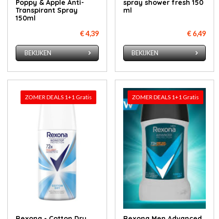
Poppy & Apple Anti-
spray shower fresh 150
Transpirant Spray
ml
150ml
€ 4,39
€ 6,49
BEKIJKEN
BEKIJKEN
ZOMER DEALS 1+1 Gratis
ZOMER DEALS 1+1 Gratis
Rexona - Cotton Dry
Rexona Men Advanced