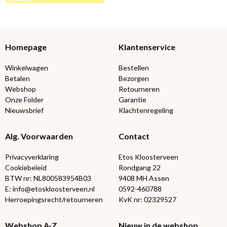
Homepage
Klantenservice
Winkelwagen
Bestellen
Betalen
Bezorgen
Webshop
Retourneren
Onze Folder
Garantie
Nieuwsbrief
Klachtenregeling
Alg. Voorwaarden
Contact
Privacyverklaring
Etos Kloosterveen
Cookiebeleid
Rondgang 22
BTW nr: NL800583954B03
9408 MH Assen
E: info@etoskloosterveen.nl
0592-460788
Herroepingsrecht/retourneren
KvK nr: 02329527
Webshop A-Z
Nieuw in de webshop