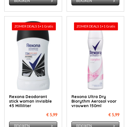
BEKIJKEN
BEKIJKEN
ZOMER DEALS 1+1 Gratis
ZOMER DEALS 1+1 Gratis
Rexona Deodorant
Rexona Ultra Dry
stick woman invisible
Biorythm Aerosol voor
45 Milliliter
vrouwen 150ml
€ 5,99
€ 5,99
BEKIJKEN
BEKIJKEN