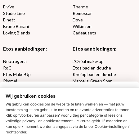
Elvive
Therme
Studio Line
Remescar
Elnett
Dove
Bruno Banani
Wilkinson
Loving Blends
Cadeausets
Etos aanbiedingen:
Etos aanbiedingen:
Neutrogena
L’Oréal make-up
RoC
Etos bad en douche
Etos Make-Up
Kneipp bad en douche
Rimmel
Marcel’s Green Soap
Max Factor
Oral-B
Wij gebruiken cookies
Etos aanbiedingen:
DETOXEN
Wij gebruiken cookies om de website te laten werken en — met jouw
toestemming — om gebruik te meten en relevante advertenties te tonen.
Klik op 'Voorkeuren aanpassen' voor uitleg per categorie of lees ons
Aussie
Always
volledige privacy- en cookiestatement. Je keuze geldt 12 maanden en
€2,50 korting?
Gillette
Libresse
kan op elk moment worden aangepast via de knop 'Cookie-instellingen'
Gezichtsverzorging
Gliss Kur
rechtsonder.
Wella
Etos maandlenzen