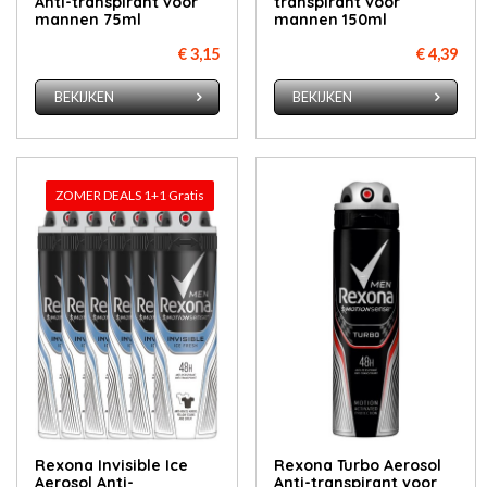
Anti-transpirant voor
transpirant voor
mannen 75ml
mannen 150ml
€ 3,15
€ 4,39
BEKIJKEN
BEKIJKEN
ZOMER DEALS 1+1 Gratis
Rexona Invisible Ice
Rexona Turbo Aerosol
Aerosol Anti-
Anti-transpirant voor