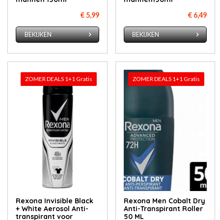
€ 5,99
€ 6,49
BEKIJKEN
BEKIJKEN
ZOMER DEALS 1+1 Gratis
ZOMER DEALS 1+1 Gratis
Rexona Invisible Black
Rexona Men Cobalt Dry
+ White Aerosol Anti-
Anti-Transpirant Roller
transpirant voor
50 ML