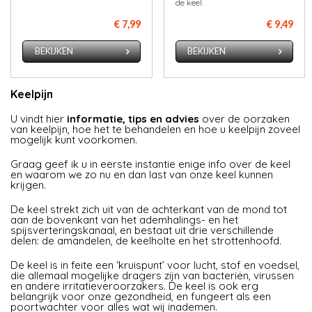
de keel.
€ 7,99
€ 9,49
BEKIJKEN
BEKIJKEN
Keelpijn
U vindt hier
informatie, tips en advies
over de oorzaken
van keelpijn, hoe het te behandelen en hoe u keelpijn zoveel
mogelijk kunt voorkomen.
Graag geef ik u in eerste instantie enige info over de keel
en waarom we zo nu en dan last van onze keel kunnen
krijgen.
De keel strekt zich uit van de achterkant van de mond tot
aan de bovenkant van het ademhalings- en het
spijsverteringskanaal, en bestaat uit drie verschillende
delen: de amandelen, de keelholte en het strottenhoofd.
De keel is in feite een ‘kruispunt’ voor lucht, stof en voedsel,
die allemaal mogelijke dragers zijn van bacteriën, virussen
en andere irritatieveroorzakers. De keel is ook erg
belangrijk voor onze gezondheid, en fungeert als een
poortwachter voor alles wat wij inademen.