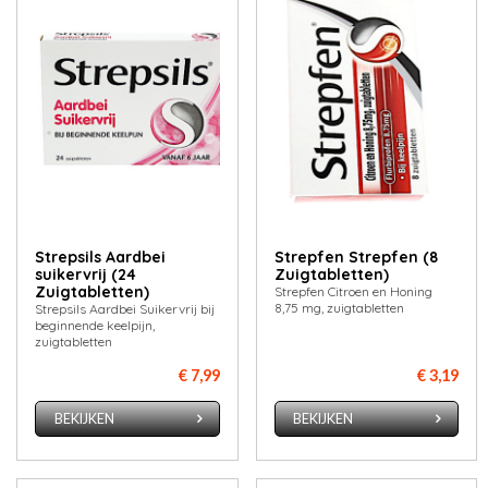
Strepsils Aardbei
Strepfen Strepfen (8
suikervrij (24
Zuigtabletten)
Zuigtabletten)
Strepfen Citroen en Honing
8,75 mg, zuigtabletten
Strepsils Aardbei Suikervrij bij
beginnende keelpijn,
zuigtabletten
€ 7,99
€ 3,19
BEKIJKEN
BEKIJKEN