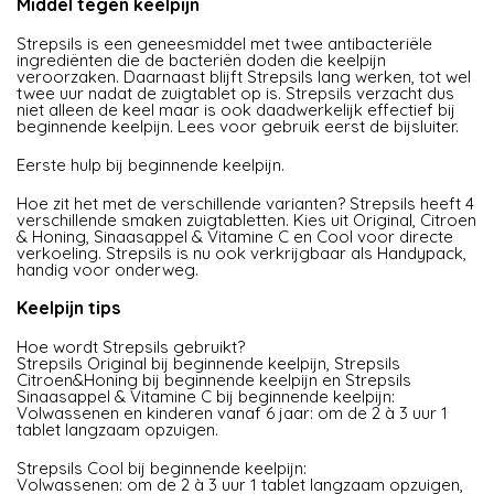
Middel tegen keelpijn
Strepsils is een geneesmiddel met twee antibacteriële
ingrediënten die de bacteriën doden die keelpijn
veroorzaken. Daarnaast blijft Strepsils lang werken, tot wel
twee uur nadat de zuigtablet op is. Strepsils verzacht dus
niet alleen de keel maar is ook daadwerkelijk effectief bij
beginnende keelpijn. Lees voor gebruik eerst de bijsluiter.
Eerste hulp bij beginnende keelpijn.
Hoe zit het met de verschillende varianten? Strepsils heeft 4
verschillende smaken zuigtabletten. Kies uit Original, Citroen
& Honing, Sinaasappel & Vitamine C en Cool voor directe
verkoeling. Strepsils is nu ook verkrijgbaar als Handypack,
handig voor onderweg.
Keelpijn tips
Hoe wordt Strepsils gebruikt?
Strepsils Original bij beginnende keelpijn, Strepsils
Citroen&Honing bij beginnende keelpijn en Strepsils
Sinaasappel & Vitamine C bij beginnende keelpijn:
Volwassenen en kinderen vanaf 6 jaar: om de 2 à 3 uur 1
tablet langzaam opzuigen.
Strepsils Cool bij beginnende keelpijn:
Volwassenen: om de 2 à 3 uur 1 tablet langzaam opzuigen,