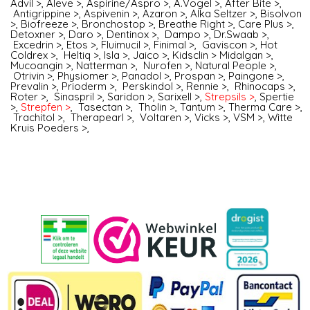
Advil >
,
Aleve >
,
Aspirine/Aspro >
,
A.Vogel >
,
After Bite >
,
Antigrippine >
,
Aspivenin >
,
Azaron >
,
Alka Seltzer >
,
Bisolvon
>
,
Biofreeze >
,
Bronchostop >
,
Breathe Right >
,
Care Plus >
,
Detoxner >
,
Daro >
,
Dentinox >
,
Dampo >
,
Dr.Swaab >
,
Excedrin >
,
Etos >
,
Fluimucil >
,
Finimal >
,
Gaviscon >
,
Hot
Coldrex >
,
Heltiq >
,
Isla >
,
Jaico >
,
Kidsclin >
Midalgan >
,
Mucoangin >
,
Natterman >
,
Nurofen
>,
Natural People >
,
Otrivin >
,
Physiomer >
,
Panadol >
,
Prospan >
,
Paingone >
,
Prevalin >
,
Prioderm >
,
Perskindol >
,
Rennie >
,
Rhinocaps >
,
Roter >
,
Sinaspril >
,
Saridon >
,
Sarixell >
,
Strepsils >
,
Spertie
>
,
Strepfen >
,
Tasectan >
,
Tholin >
,
Tantum >
,
Therma Care >
,
Trachitol >
,
Therapearl >
,
Voltaren >
,
Vicks >
,
VSM >
,
Witte
Kruis Poeders >
,