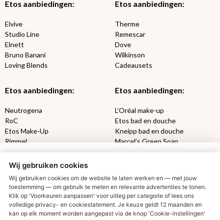
Etos aanbiedingen:
Etos aanbiedingen:
Elvive
Therme
Studio Line
Remescar
Elnett
Dove
Bruno Banani
Wilkinson
Loving Blends
Cadeausets
Etos aanbiedingen:
Etos aanbiedingen:
Neutrogena
L’Oréal make-up
RoC
Etos bad en douche
Etos Make-Up
Kneipp bad en douche
Rimmel
Marcel’s Green Soap
Max Factor
Oral-B
Wij gebruiken cookies
Etos aanbiedingen:
DETOXEN
Wij gebruiken cookies om de website te laten werken en — met jouw
toestemming — om gebruik te meten en relevante advertenties te tonen.
Klik op 'Voorkeuren aanpassen' voor uitleg per categorie of lees ons
Aussie
Always
volledige privacy- en cookiestatement. Je keuze geldt 12 maanden en
€2,50 korting?
Gillette
Libresse
kan op elk moment worden aangepast via de knop 'Cookie-instellingen'
Gezichtsverzorging
Gliss Kur