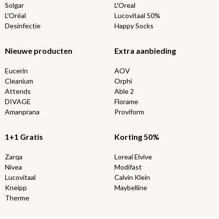
Solgar
L'Oreal
L'Oréal
Lucovitaal 50%
Desinfectie
Happy Socks
Nieuwe producten
Extra aanbieding
Eucerin
AOV
Cleanium
Orphi
Attends
Able 2
DIVAGE
Florame
Amanprana
Proviform
1+1 Gratis
Korting 50%
Zarqa
Loreal Elvive
Nivea
Modifast
Lucovitaal
Calvin Klein
Kneipp
Maybelline
Therme