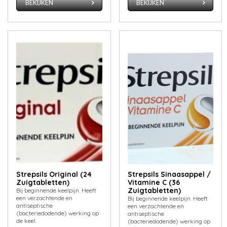
BEKIJKEN
BEKIJKEN
Strepsils Original (24
Strepsils Sinaasappel /
Zuigtabletten)
Vitamine C (36
Zuigtabletten)
Bij beginnende keelpijn. Heeft
een verzachtende en
Bij beginnende keelpijn. Heeft
antiseptische
een verzachtende en
(bacteriedodende) werking op
antiseptische
de keel.
(bacteriedodende) werking op