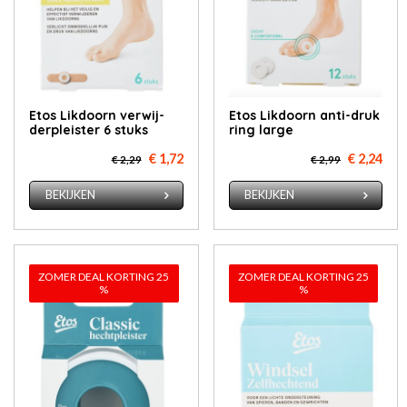
Etos Lik­doorn ver­wij­
Etos Lik­doorn an­ti-druk
der­pleis­ter 6 stuks
ring lar­ge
€ 1,72
€ 2,24
€ 2,29
€ 2,99
BEKIJKEN
BEKIJKEN
ZOMER DEAL KORTING 25
ZOMER DEAL KORTING 25
%
%