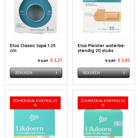
Etos Clas­sic ta­pe 1.25
Etos Pleis­ter wa­ter­be­
cm
sten­dig 20 stuks
€ 1,27
€ 1,42
€ 1,69
€ 1,89
BEKIJKEN
BEKIJKEN
ZOMER DEAL KORTING 25
ZOMER DEAL KORTING 25
%
%