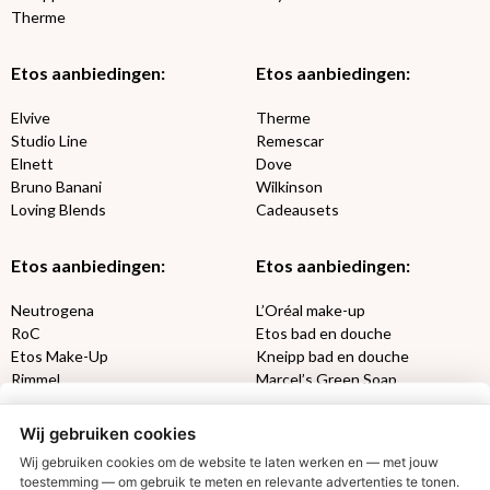
Therme
Etos aanbiedingen:
Etos aanbiedingen:
Elvive
Therme
Studio Line
Remescar
Elnett
Dove
Bruno Banani
Wilkinson
Loving Blends
Cadeausets
Etos aanbiedingen:
Etos aanbiedingen:
Neutrogena
L’Oréal make-up
RoC
Etos bad en douche
Etos Make-Up
Kneipp bad en douche
Rimmel
Marcel’s Green Soap
Max Factor
Oral-B
Wij gebruiken cookies
Etos aanbiedingen:
DETOXEN
Wij gebruiken cookies om de website te laten werken en — met jouw
toestemming — om gebruik te meten en relevante advertenties te tonen.