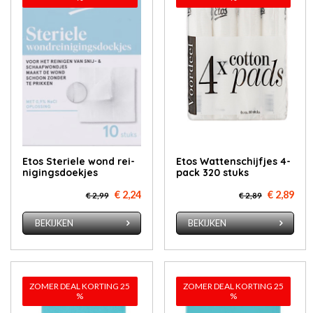
Etos Ste­rie­le wond rei­
Etos Wat­ten­schijf­jes 4-
ni­gings­doek­jes
pack 320 stuks
€ 2,24
€ 2,89
€ 2,99
€ 2,89
BEKIJKEN
BEKIJKEN
ZOMER DEAL KORTING 25
ZOMER DEAL KORTING 25
%
%