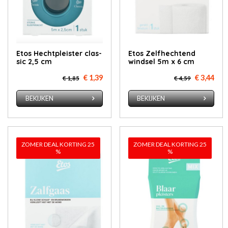
Etos Hecht­pleis­ter clas­
Etos Zelf­hech­tend
sic 2,5 cm
wind­sel 5m x 6 cm
€ 1,39
€ 3,44
€ 1,85
€ 4,59
BEKIJKEN
BEKIJKEN
ZOMER DEAL KORTING 25
ZOMER DEAL KORTING 25
%
%