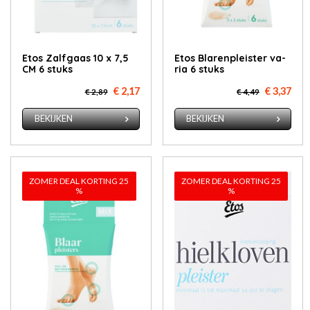
Etos Zalfgaas 10 x 7,5
Etos Bla­ren­pleis­ter va­
CM 6 stuks
ria 6 stuks
€ 2,17
€ 3,37
€ 2,89
€ 4,49
BEKIJKEN
BEKIJKEN
ZOMER DEAL KORTING 25
ZOMER DEAL KORTING 25
%
%