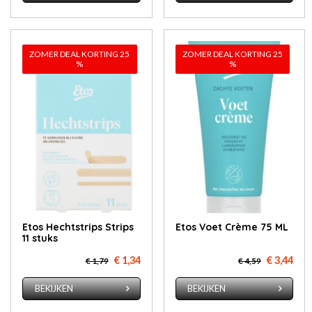
ZOMER DEAL KORTING 25
ZOMER DEAL KORTING 25
%
%
Etos Hechtstrips Strips
Etos Voet Crème 75 ML
11 stuks
€ 1,34
€ 3,44
€ 1,79
€ 4,59
BEKIJKEN
BEKIJKEN