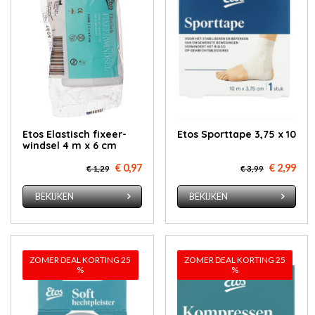
Etos Elas­tisch fixeer­
Etos Sport­ta­pe 3,75 x 10
wind­sel 4 m x 6 cm
€ 0,97
€ 2,99
€ 1,29
€ 3,99
BEKIJKEN
BEKIJKEN
ZOMER DEAL KORTING 25
ZOMER DEAL KORTING 25
%
%