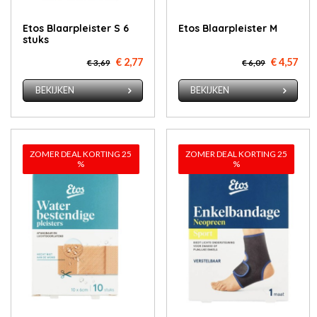
Etos Blaar­pleis­ter S 6
Etos Blaar­pleis­ter M
stuks
€ 2,77
€ 4,57
€ 3,69
€ 6,09
BEKIJKEN
BEKIJKEN
ZOMER DEAL KORTING 25
ZOMER DEAL KORTING 25
%
%