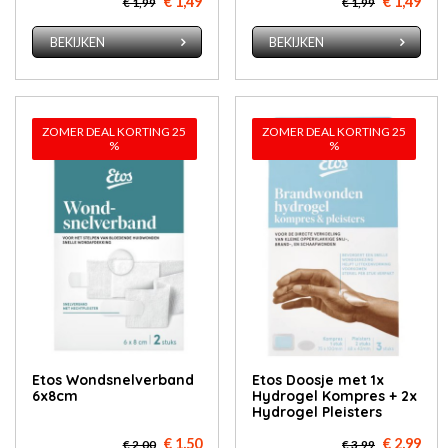
€ 1,49
€ 1,49
€ 1,99
€ 1,99
BEKIJKEN
BEKIJKEN
ZOMER DEAL KORTING 25
ZOMER DEAL KORTING 25
%
%
Etos Wondsnelverband
Etos Doosje met 1x
6x8cm
Hydrogel Kompres + 2x
Hydrogel Pleisters
€ 1,50
€ 2,99
€ 2,00
€ 3,99