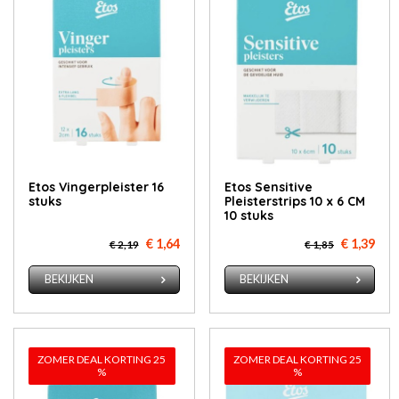
Etos Vin­ger­pleis­ter 16
Etos Sensitive
stuks
Pleisterstrips 10 x 6 CM
10 stuks
€ 1,64
€ 1,39
€ 2,19
€ 1,85
BEKIJKEN
BEKIJKEN
ZOMER DEAL KORTING 25
ZOMER DEAL KORTING 25
%
%