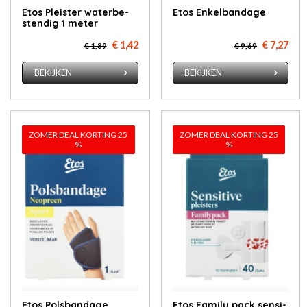
Etos Pleis­ter wa­ter­be­
Etos En­kel­ban­da­ge
sten­dig 1 me­ter
€ 1,42
€ 7,27
€ 1,89
€ 9,69
BEKIJKEN
BEKIJKEN
ZOMER DEAL KORTING 25
ZOMER DEAL KORTING 25
%
%
Etos Pols­ban­da­ge
Etos Fa­mi­ly pack sen­si­