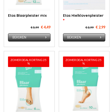
Etos Blaar­pleis­ter mix
Etos Hiel­klo­ven­pleis­ter
♦
€ 4,49
€ 2,99
€ 5,99
€ 3,99
BEKIJKEN
BEKIJKEN
ZOMER DEAL KORTING 25
ZOMER DEAL KORTING 25
%
%