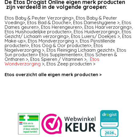
De Etos Drogist Online eigen merk producten
zijn verdeeld in de volgende groepen:
Etos Baby & Peuter Verzorging>
,
Etos Baby & Peuter
Voeding>
,
Etos Bad & Douche>
,
Etos Dameshygiene >
,
Etos
Dames geuren>
,
Etos Herengeuren>
,
Etos Haarverzorging>
,
Etos Huishoudelijke producten>
,
Etos Huidverzorging>
,
Etos
Gezicht/ Lichaam verzorging>
,
Etos Luiers/ Doekjes >
,
Etos
Make-up>
,
Etos Mondverzorging >
,
Etos Pijnstillende
producten>
,
Etos Oog & Oor producten>
,
Etos
Nagelverzorging >
,
Etos Reiniging Lichaam gezicht>
,
Etos
Sun producten>
Etos Supplementen>
,
Etos Scheren &
Ontharen >
,
Etos Spieren / Vitaminen >
,
Etos
Wondverzorging
>
,
Etos Zeep producten >
Etos overzicht alle eigen merk producten >