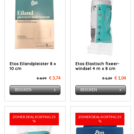
Etos Ei­land­pleis­ter 8 x
Etos Elas­tisch fixeer­
10 cm
wind­sel 4 m x 8 cm
€ 3,74
€ 1,04
€ 4,99
€ 1,39
BEKIJKEN
BEKIJKEN
ZOMER DEAL KORTING 25
ZOMER DEAL KORTING 25
%
%