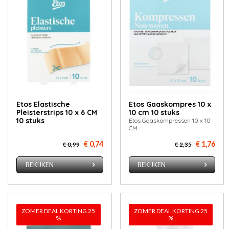
Etos Elastische
Etos Gaas­kom­pres 10 x
Pleisterstrips 10 x 6 CM
10 cm 10 stuks
10 stuks
Etos Gaaskompressen 10 x 10
CM
€ 0,74
€ 1,76
€ 0,99
€ 2,35
BEKIJKEN
BEKIJKEN
ZOMER DEAL KORTING 25
ZOMER DEAL KORTING 25
%
%