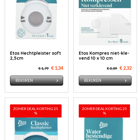
Etos Hecht­pleis­ter soft
Etos Kom­pres niet-kle­
2,5cm
vend 10 x 10 cm
€ 1,34
€ 2,32
€ 1,79
€ 3,09
BEKIJKEN
BEKIJKEN
ZOMER DEAL KORTING 25
ZOMER DEAL KORTING 25
%
%