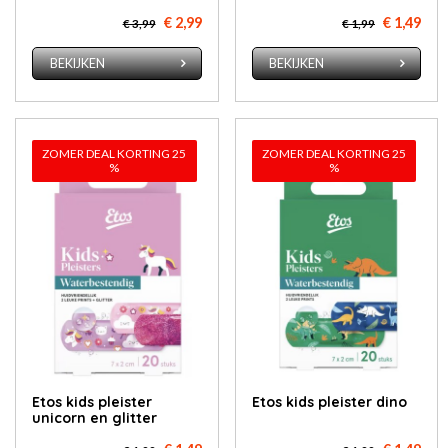
€ 2,99
€ 1,49
€ 3,99
€ 1,99
BEKIJKEN
BEKIJKEN
ZOMER DEAL KORTING 25
ZOMER DEAL KORTING 25
%
%
Etos kids pleister
Etos kids pleister dino
unicorn en glitter