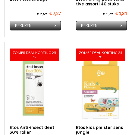
ti­ve as­sor­ti 40 stuks
€ 7,27
€ 1,34
€ 9,69
€ 1,79
BEKIJKEN
BEKIJKEN
ZOMER DEAL KORTING 25
ZOMER DEAL KORTING 25
%
%
Etos An­ti-in­sect deet
Etos kids pleister sens
30% rol­ler
jungle