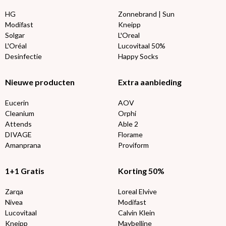
HG
Zonnebrand | Sun
Modifast
Kneipp
Solgar
L'Oreal
L'Oréal
Lucovitaal 50%
Desinfectie
Happy Socks
Nieuwe producten
Extra aanbieding
Eucerin
AOV
Cleanium
Orphi
Attends
Able 2
DIVAGE
Florame
Amanprana
Proviform
1+1 Gratis
Korting 50%
Zarqa
Loreal Elvive
Nivea
Modifast
Lucovitaal
Calvin Klein
Kneipp
Maybelline