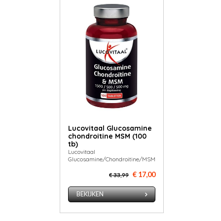
Lucovitaal Glucosamine
chondroitine MSM (100
tb)
Lucovitaal
Glucosamine/Chondroitine/MSM
€ 17,00
€ 33,99
BEKIJKEN