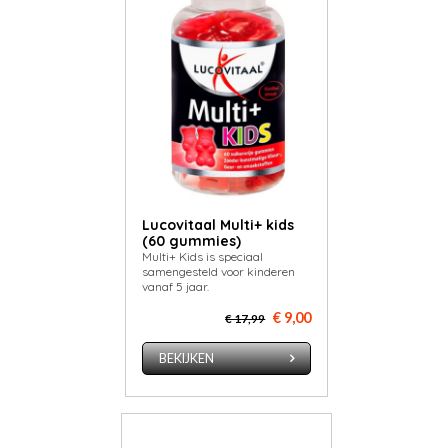
Lucovitaal Multi+ kids
(60 gummies)
Multi+ Kids is speciaal
samengesteld voor kinderen
vanaf 5 jaar.
€ 9,00
€ 17,99
BEKIJKEN