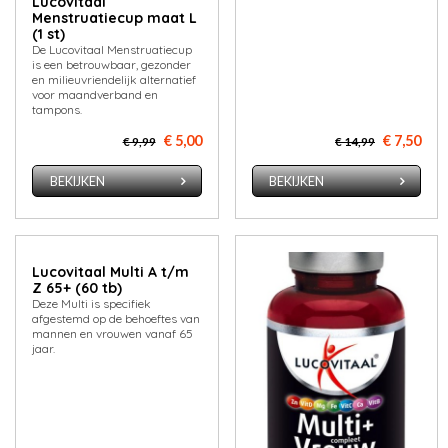
Lucovitaal
Menstruatiecup maat L
(1 st)
De Lucovitaal Menstruatiecup
is een betrouwbaar, gezonder
en milieuvriendelijk alternatief
voor maandverband en
tampons.
€ 5,00
€ 7,50
€ 9,99
€ 14,99
BEKIJKEN
BEKIJKEN
Lucovitaal Multi A t/m
Z 65+ (60 tb)
Deze Multi is specifiek
afgestemd op de behoeftes van
mannen en vrouwen vanaf 65
jaar.