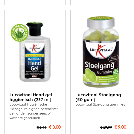
Lucovitaal Hand gel
Lucovitaal Stoelgang
hygienisch (237 ml)
(50 gum)
Lucovitaal Hygiënische
Lucovitaal Stoelgang gummies
Handgel reinigt en beschermt
de handen zonder zeep of
water te gebruiken.
€ 3,00
€ 9,00
€ 5,99
€ 17,99