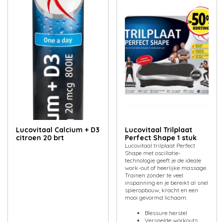
Lucovitaal Calcium + D3
Lucovitaal Trilplaat
citroen 20 brt
Perfect Shape 1 stuk
Lucovitaal trilplaat Perfect
Shape met oscillatie-
technologie geeft je de ideale
work-out of heerlijke massage.
Trainen zonder te veel
inspanning en je bereikt al snel
spieropbouw, kracht en een
mooi gevormd lichaam.
Blessure herstel
Versnelde workouts