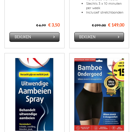
Slechts 3 x 10 minuten
per week
Inclusief stretchbanden
€ 3,50
€ 149,00
€ 6,99
€ 299,00
BEKIJKEN
BEKIJKEN