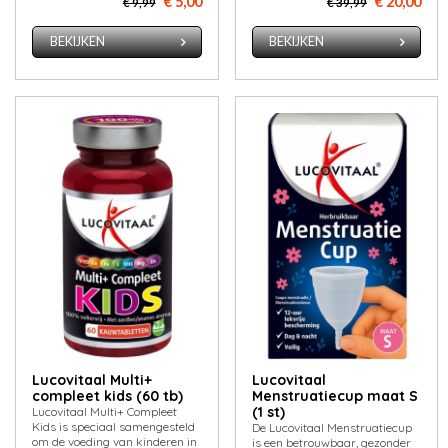
€ 5,00
€ 20,00
€ 9,99
€ 39,99
BEKIJKEN
BEKIJKEN
Lucovitaal Multi+
Lucovitaal
compleet kids (60 tb)
Menstruatiecup maat S
(1 st)
Lucovitaal Multi+ Compleet
Kids is speciaal samengesteld
De Lucovitaal Menstruatiecup
om de voeding van kinderen in
is een betrouwbaar, gezonder