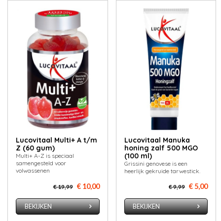
Lucovitaal Multi+ A t/m
Lucovitaal Manuka
Z (60 gum)
honing zalf 500 MGO
(100 ml)
Multi+ A-Z is speciaal
samengesteld voor
Grissini genovese is een
volwassenen
heerlijk gekruide tarwestick.
€ 10,00
€ 5,00
€ 19,99
€ 9,99
BEKIJKEN
BEKIJKEN