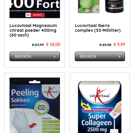
Lucovitaal Magnesium
Lucovitaal Iberis
citraat poeder 400mg
complex (50 Milliliter)
(60 sach)
€ 14,00
€ 9,99
€ 27,99
€ 19,98
BEKIJKEN
BEKIJKEN