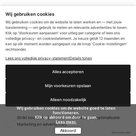
tabletten (50 tb)
mangosmaak (20 brt)
€ 10,00
€ 2,25
€ 19,99
€ 4,49
Wij gebruiken cookies
Wij gebruiken cookies om de website te laten werken en — met jouw
BEKIJKEN
BEKIJKEN
toestemming — om gebruik te meten en relevante advertenties te tonen.
Klik op 'Voorkeuren aanpassen' voor uitleg per categorie of lees ons
volledige privacy- en cookiestatement. Je keuze geldt 12 maanden en
€2,50 korting?
kan op elk moment worden aangepast via de knop 'Cookie-instellingen'
rechtsonder.
Lees ons volledige privacy-statement
Details tonen
Ja, ik wil korting
Alles accepteren
Mijn voorkeuren opslaan
Nee dankjewel
Alleen noodzakelijk
Wij gebruiken cookies om de website goed te laten
functioneren.
Klik op akkoord om door te gaan.
Strikt noodzakelijk
Analyse en optimalisatie
(altijd)
Lees meer.
Marketing en advertenties
Lucovitaal Foliumzuur
Lucovitaal Kussensloop
Akkoord
+ vitamine D3 tabletten
beauty 100% satijn 60 x
Marketing by GMU