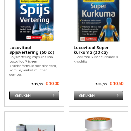
Lucovitaal
Lucovitaal Super
Spijsvertering (60 ca)
kurkuma (30 ca)
Spijsvertering capsules van
Lucovitaal Super curcuma X
Lucovitaal® is een
krachtig
kruidenformule met aloë vera,
kamille, venkel, munt en
gember.
€ 10,00
€ 10,50
€ 19,99
€ 20,99
BEKIJKEN
BEKIJKEN