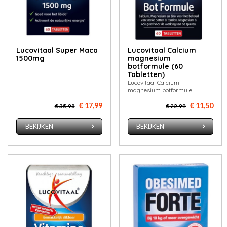
Lucovitaal Super Maca
Lucovitaal Calcium
1500mg
magnesium
botformule (60
Tabletten)
Lucovitaal Calcium
magnesium botformule
€ 17,99
€ 11,50
€ 35,98
€ 22,99
BEKIJKEN
BEKIJKEN