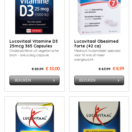
Lucovitaal Vitamine D3
Lucovitaal Obesimed
25mcg 365 Capsules
forte (42 ca)
Cholecalciferol uit vegetarische
Medisch hulpmiddel speciaal
bron - one a day capsule
voor 10 kilo of meer
overgewicht
€ 10,00
€ 8,99
€ 19,99
€ 17,99
BEKIJKEN
BEKIJKEN