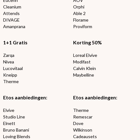
Eucerin
AOV
Cleanium
Orphi
Attends
Able 2
DIVAGE
Florame
Amanprana
Proviform
1+1 Gratis
Korting 50%
Zarqa
Loreal Elvive
Nivea
Modifast
Lucovitaal
Calvin Klein
Kneipp
Maybelline
Therme
Etos aanbiedingen:
Etos aanbiedingen:
Elvive
Therme
Studio Line
Remescar
Elnett
Dove
Bruno Banani
Wilkinson
Loving Blends
Cadeausets