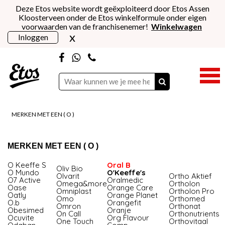
Deze Etos website wordt geëxploiteerd door Etos Assen
Kloosterveen onder de Etos winkelformule onder eigen
voorwaarden van de franchisenemer!
Winkelwagen
x
Inloggen
MERKEN MET EEN ( O )
MERKEN MET EEN ( O )
O Keeffe S
Oral B
Oliv Bio
O Mundo
O'Keeffe's
Olvarit
Ortho Aktief
O7 Active
Oralmedic
Omega&more
Ortholon
Oase
Orange Care
Omniplast
Ortholon Pro
Oatly
Orange Planet
Omo
Orthomed
O.b
Orangefit
Omron
Orthonat
Obesimed
Oranje
On Call
Orthonutrients
Ocuvite
Org Flavour
One Touch
Orthovitaal