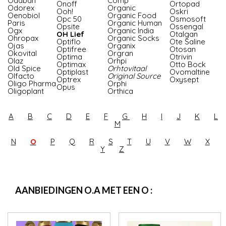
Odaban
Comp
Onoff
Ortopad
Odorex
Organic
Ooh!
Oskri
Oenobiol
Organic Food
Opc 50
Osmosoft
Paris
Organic Human
Opsite
Ossengal
Ogx
Organic India
OH Lief
Otalgan
Ohropax
Organic Socks
Optiflo
Ote Saline
Ojas
Organix
Optifree
Otosan
Okovital
Orgran
Optima
Otrivin
Olaz
Orhpi
Optimax
Otto Bock
Old Spice
Orhtovitaal
Optiplast
Ovomaltine
Olfacto
Original Source
Optrex
Oxysept
Oligo Pharma
Orphi
Opus
Oligoplant
Orthica
A
B
C
D
E
F
G
H
I
J
K
L
M
N
O
P
Q
R
S
T
U
V
W
X
Y
Z
AANBIEDINGEN O.A MET EEN O :