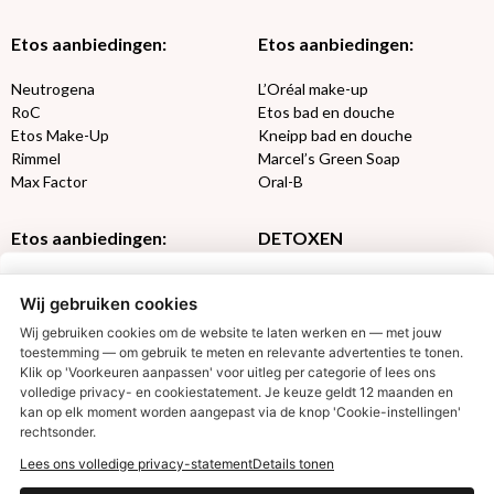
Etos aanbiedingen:
Etos aanbiedingen:
Neutrogena
L’Oréal make-up
RoC
Etos bad en douche
Etos Make-Up
Kneipp bad en douche
Rimmel
Marcel’s Green Soap
Max Factor
Oral-B
Etos aanbiedingen:
DETOXEN
Aussie
Always
Wij gebruiken cookies
Gillette
Libresse
Gezichtsverzorging
Gliss Kur
Wij gebruiken cookies om de website te laten werken en — met jouw
Wella
Etos maandlenzen
toestemming — om gebruik te meten en relevante advertenties te tonen.
Klik op 'Voorkeuren aanpassen' voor uitleg per categorie of lees ons
Syoss
Etos billendoekjes
volledige privacy- en cookiestatement. Je keuze geldt 12 maanden en
€2,50 korting?
kan op elk moment worden aangepast via de knop 'Cookie-instellingen'
MONDKAPJES
rechtsonder.
Lees ons volledige privacy-statement
Details tonen
NIVEA SUN