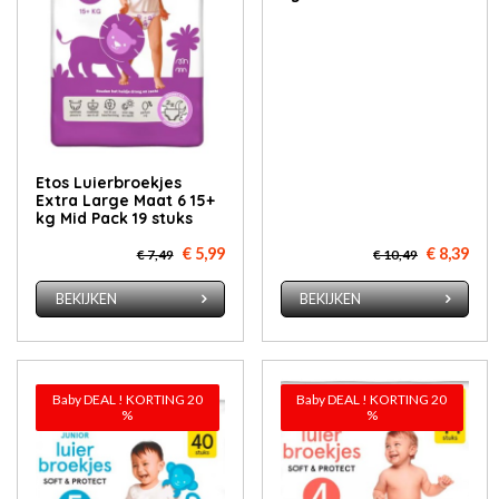
Etos Luierbroekjes
Extra Large Maat 6 15+
kg Mid Pack 19 stuks
€ 5,99
€ 8,39
€ 7,49
€ 10,49
BEKIJKEN
BEKIJKEN
Baby DEAL ! KORTING 20
Baby DEAL ! KORTING 20
%
%