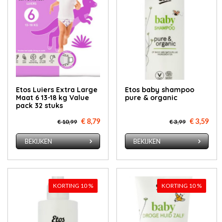
Etos Luiers Extra Large
Etos baby shampoo
Maat 6 13-18 kg Value
pure & organic
pack 32 stuks
€ 8,79
€ 3,59
€ 10,99
€ 3,99
BEKIJKEN
BEKIJKEN
KORTING 10 %
KORTING 10 %