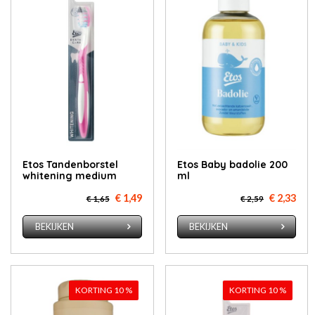
Etos Tan­den­bor­stel
Etos Ba­by badolie 200
whi­te­ning me­di­um
ml
€ 1,49
€ 2,33
€ 1,65
€ 2,59
BEKIJKEN
BEKIJKEN
KORTING 10 %
KORTING 10 %