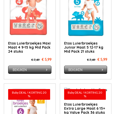
Etos Luierbroekjes Maxi
Etos Luierbroekjes
Maat 4 9-15 kg Mid Pack
Junior Maat 5 12-17 kg
24 stuks
Mid Pack 21 stuks
€ 5,99
€ 5,99
€ 7,49
€ 7,49
BEKIJKEN
BEKIJKEN
Baby DEAL ! KORTING 20
Baby DEAL ! KORTING 20
%
%
Etos Luierbroekjes
Extra Large Maat 6 15+
kg Value Pack 36 stuks