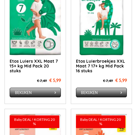
Etos Luiers XXL Maat 7
Etos Luierbroekjes XXL
15+ kg Mid Pack 20
Maat 7 17+ kg Mid Pack
stuks
16 stuks
€ 5,99
€ 5,99
€ 7,49
€ 7,49
BEKIJKEN
BEKIJKEN
Baby DEAL ! KORTING 20
Baby DEAL ! KORTING 20
%
%