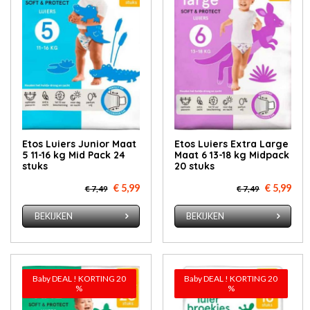
Etos Luiers Junior Maat
Etos Luiers Extra Large
5 11-16 kg Mid Pack 24
Maat 6 13-18 kg Midpack
stuks
20 stuks
€ 5,99
€ 5,99
€ 7,49
€ 7,49
BEKIJKEN
BEKIJKEN
Baby DEAL ! KORTING 20
Baby DEAL ! KORTING 20
%
%