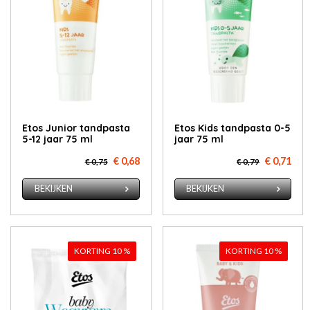
Etos Ju­ni­or tand­pas­ta
Etos Kids tand­pas­ta 0-5
5-12 jaar 75 ml
jaar 75 ml
€ 0,68
€ 0,71
€ 0,75
€ 0,79
BEKIJKEN
BEKIJKEN
KORTING 10 %
KORTING 10 %