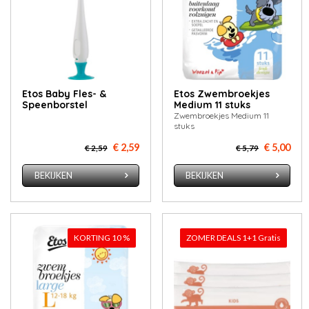
Etos Baby Fles- &
Etos Zwembroekjes
Speenborstel
Medium 11 stuks
Zwembroekjes Medium 11
stuks
€ 2,59
€ 5,00
€ 2,59
€ 5,79
BEKIJKEN
BEKIJKEN
KORTING 10 %
ZOMER DEALS 1+1 Gratis