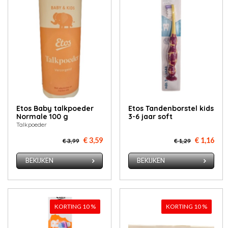
Etos Ba­by talk­poe­der
Etos Tan­den­bor­stel kids
Normale 100 g
3-6 jaar soft
Talkpoeder
€ 3,59
€ 1,16
€ 3,99
€ 1,29
BEKIJKEN
BEKIJKEN
KORTING 10 %
KORTING 10 %