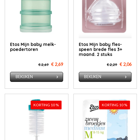
Etos Mijn ba­by melk­
Etos Mijn ba­by fles­
poe­der­to­ren
speen bre­de fles 3+
maand. 2 stuks
€ 2,69
€ 2,06
€ 2,69
€ 2,29
BEKIJKEN
BEKIJKEN
KORTING 10 %
KORTING 10 %