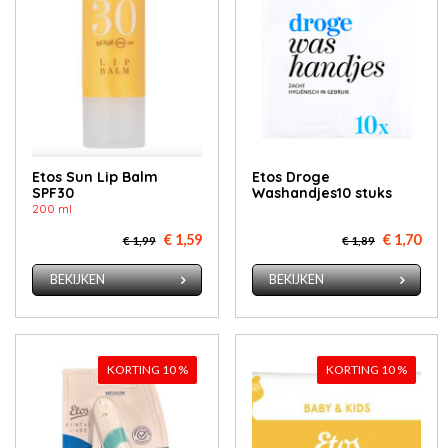
Etos Sun Lip Balm
Etos Droge
SPF30
Washandjes10 stuks
200 ml
€ 1,59
€ 1,70
€ 1,99
€ 1,89
BEKIJKEN
BEKIJKEN
KORTING 10 %
KORTING 10 %