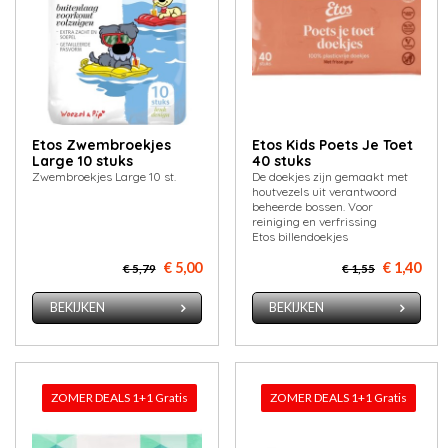
Etos Zwembroekjes
Etos Kids Poets Je Toet
Large 10 stuks
40 stuks
Zwembroekjes Large 10 st.
De doekjes zijn gemaakt met
houtvezels uit verantwoord
beheerde bossen. Voor
reiniging en verfrissing
Etos billendoekjes
€ 5,00
€ 1,40
€ 5,79
€ 1,55
BEKIJKEN
BEKIJKEN
ZOMER DEALS 1+1 Gratis
ZOMER DEALS 1+1 Gratis