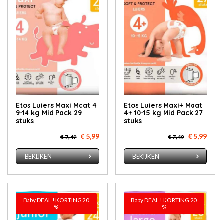
Etos Luiers Maxi Maat 4
Etos Luiers Maxi+ Maat
9-14 kg Mid Pack 29
4+ 10-15 kg Mid Pack 27
stuks
stuks
€ 5,99
€ 5,99
€ 7,49
€ 7,49
BEKIJKEN
BEKIJKEN
Baby DEAL ! KORTING 20
Baby DEAL ! KORTING 20
%
%