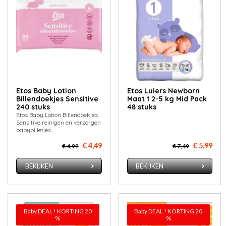
Etos Baby Lotion
Etos Luiers Newborn
Billendoekjes Sensitive
Maat 1 2-5 kg Mid Pack
240 stuks
48 stuks
Etos Baby Lotion Billendoekjes
Sensitive reinigen en verzorgen
babybilletjes.
€ 4,49
€ 5,99
€ 4,99
€ 7,49
BEKIJKEN
BEKIJKEN
Baby DEAL ! KORTING 20
Baby DEAL ! KORTING 20
%
%