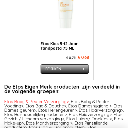
Etos Kids 5-12 Jaar
Tandpasta 75 ML
€ 0,68
€ 0,75
BEKIJKEN
De Etos Eigen Merk producten zijn verdeeld in
de volgende groepen:
Etos Baby & Peuter Verzorging>
,
Etos Baby & Peuter
Voeding>
,
Etos Bad & Douche>
,
Etos Dameshygiene >
,
Etos
Dames geuren>
,
Etos Herengeuren>
,
Etos Haarverzorging>
,
Etos Huishoudelijke producten>
,
Etos Huidverzorging>
,
Etos
Gezicht/ Lichaam verzorging>
,
Etos Luiers/ Doekjes >
,
Etos
Make-up>
,
Etos Mondverzorging >
,
Etos Pijnstillende
producten>
,
Etos Oog & Oor producten>
,
Etos