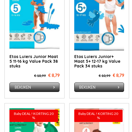
Etos Luiers Junior Maat
Etos Luiers Junior+
5 11-16 kg Value Pack 38
Maat 5+ 12-17 kg Value
stuks
Pack 34 stuks
€ 8,79
€ 8,79
€ 10,99
€ 10,99
BEKIJKEN
BEKIJKEN
Baby DEAL ! KORTING 20
Baby DEAL ! KORTING 20
%
%