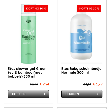
KORTING 10 %
KORTING 10 %
Etos shower gel Green
Etos Ba­by schuim­bad­je
tea & bamboo (met
Normale 300 ml
bubbels) 250 ml
€ 2,24
€ 1,79
€ 2,49
€ 1,99
BEKIJKEN
BEKIJKEN