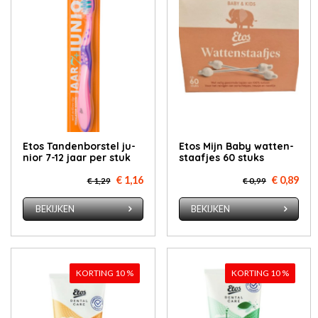
Etos Tan­den­bor­stel ju­
Etos Mijn Ba­by wat­ten­
ni­or 7-12 jaar per stuk
staaf­jes 60 stuks
€ 1,16
€ 0,89
€ 1,29
€ 0,99
BEKIJKEN
BEKIJKEN
KORTING 10 %
KORTING 10 %