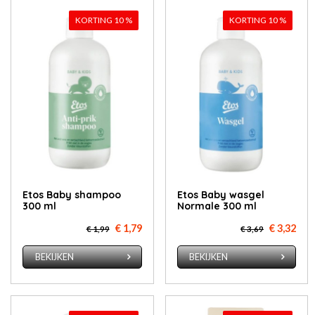
KORTING 10 %
KORTING 10 %
Etos Ba­by sham­poo
Etos Ba­by was­gel
300 ml
Normale 300 ml
€ 1,79
€ 3,32
€ 1,99
€ 3,69
BEKIJKEN
BEKIJKEN