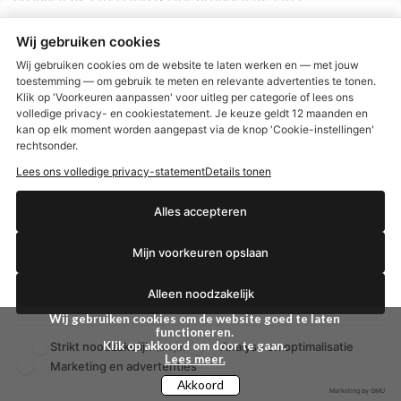
Nagelverzorging >
,
Etos Reiniging Lichaam gezicht>
,
Etos
Sun producten>
Etos Supplementen>
,
Etos Scheren &
Ontharen >
,
Etos Spieren / Vitaminen >
,
Etos
Wij gebruiken cookies
Wondverzorging >
,
Etos Zeep producten >
Wij gebruiken cookies om de website te laten werken en — met jouw
Etos overzicht alle eigen merk producten >
toestemming — om gebruik te meten en relevante advertenties te tonen.
Klik op 'Voorkeuren aanpassen' voor uitleg per categorie of lees ons
volledige privacy- en cookiestatement. Je keuze geldt 12 maanden en
€2,50 korting?
kan op elk moment worden aangepast via de knop 'Cookie-instellingen'
rechtsonder.
Lees ons volledige privacy-statement
Details tonen
Ja, ik wil korting
Alles accepteren
Mijn voorkeuren opslaan
Nee dankjewel
Alleen noodzakelijk
Wij gebruiken cookies om de website goed te laten
functioneren.
Klik op akkoord om door te gaan.
Strikt noodzakelijk
Analyse en optimalisatie
(altijd)
Lees meer.
Marketing en advertenties
Akkoord
Marketing by GMU