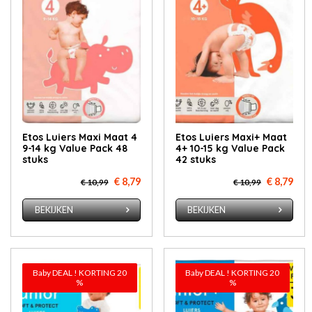
Etos Luiers Maxi Maat 4
Etos Luiers Maxi+ Maat
9-14 kg Value Pack 48
4+ 10-15 kg Value Pack
stuks
42 stuks
€ 8,79
€ 8,79
€ 10,99
€ 10,99
BEKIJKEN
BEKIJKEN
Baby DEAL ! KORTING 20
Baby DEAL ! KORTING 20
%
%