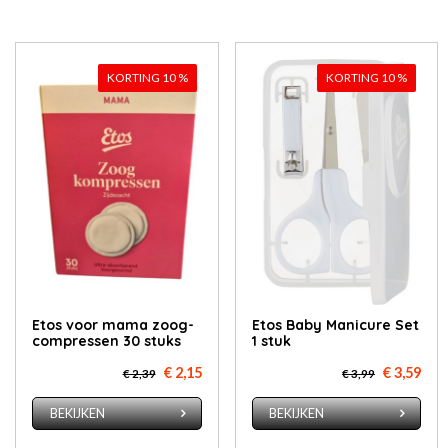
KORTING 10 %
KORTING 10 %
Etos voor ma­ma zoog­
Etos Baby Manicure Set
com­pres­sen 30 stuks
1 stuk
€ 2,15
€ 3,59
€ 2,39
€ 3,99
BEKIJKEN
BEKIJKEN