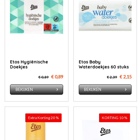
Etos Hygiënische
Etos Baby
Doekjes
Waterdoekjes 60 stuks
€ 0,89
€ 2,15
€ 0,89
€ 2,39
BEKIJKEN
BEKIJKEN
Extra Korting 20 %
KORTING 10 %