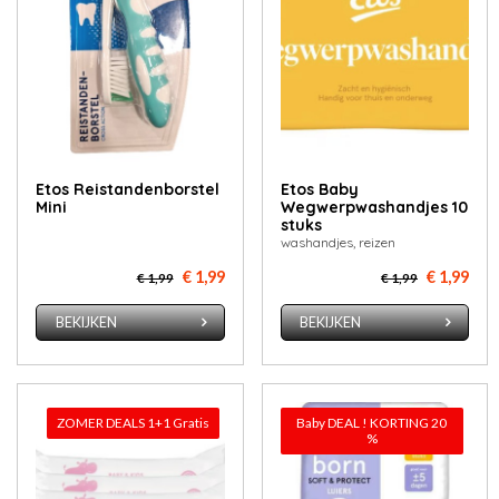
Etos Reistandenborstel
Etos Baby
Mini
Wegwerpwashandjes 10
stuks
washandjes, reizen
€ 1,99
€ 1,99
€ 1,99
€ 1,99
BEKIJKEN
BEKIJKEN
ZOMER DEALS 1+1 Gratis
Baby DEAL ! KORTING 20
%