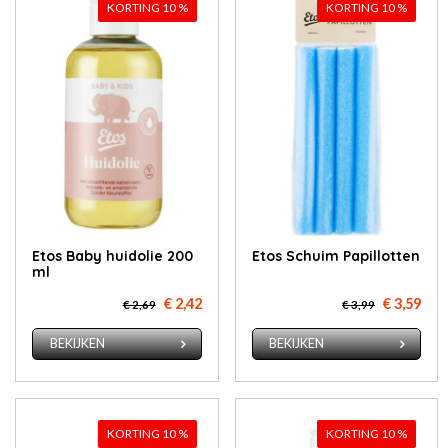
KORTING 10 %
KORTING 10 %
Etos Ba­by huid­olie 200
Etos Schuim Papillotten
ml
€ 2,42
€ 3,59
€ 2,69
€ 3,99
BEKIJKEN
BEKIJKEN
KORTING 10 %
KORTING 10 %