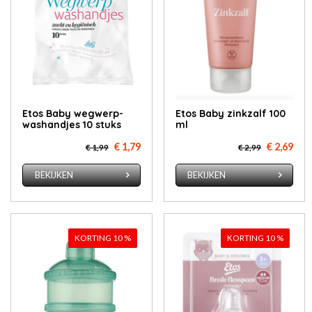
Etos Ba­by weg­werp­
Etos Ba­by zink­zalf 100
was­hand­jes 10 stuks
ml
€ 1,79
€ 2,69
€ 1,99
€ 2,99
BEKIJKEN
BEKIJKEN
KORTING 10 %
KORTING 10 %