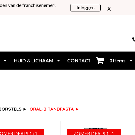
den van de franchisenemer!
x
Inloggen
HUID & LICHAAM
CONTACT
0 items
Inloggen
BORSTELS ►
ORAL-B TANDPASTA ►
OMER DEALS 1+1
ZOMER DEALS 1+1