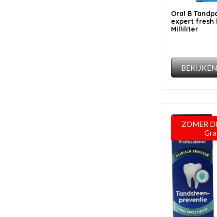
Oral B Tandp
expert fresh
Milliliter
BEKIJKE
ZOMER DE
Gra