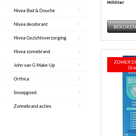
Milliliter
Nivea Bad & Douche
Nivea deodorant
BEKIJKE
Nivea Gezichtsverzorging
Nivea zonnebrand
ZOMER DE
John van G Make-Up
Gra
Orthica
Snoepgoed
Zonnebrand acties