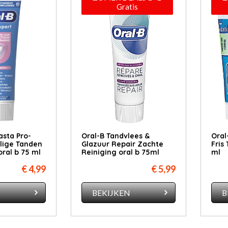
Gratis
asta Pro-
Oral-B Tandvlees &
Oral
lige Tanden
Glazuur Repair Zachte
Fris
ral b 75 ml
Reiniging oral b 75ml
ml
€ 4,99
€ 5,99
N
BEKIJKEN
B