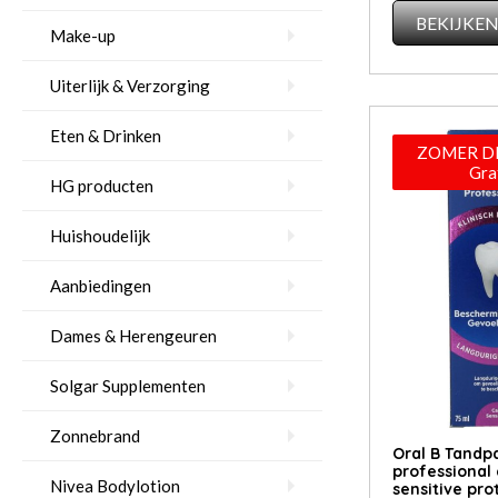
BEKIJKE
Make-up
Uiterlijk & Verzorging
Eten & Drinken
ZOMER DE
Gra
HG producten
Huishoudelijk
Aanbiedingen
Dames & Herengeuren
Solgar Supplementen
Zonnebrand
Oral B Tandp
professional
Nivea Bodylotion
sensitive pro