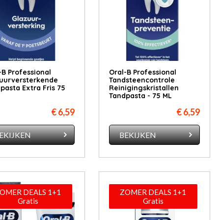
-B Professional
Oral-B Professional
uurversterkende
Tandsteencontrole
pasta Extra Fris 75
Reinigingskristallen
Tandpasta - 75 ML
€ 6,59
€ 6,59
EKIJKEN
BEKIJKEN
OMER DEALS 1+1
ZOMER DEALS 1+1
Gratis
Gratis