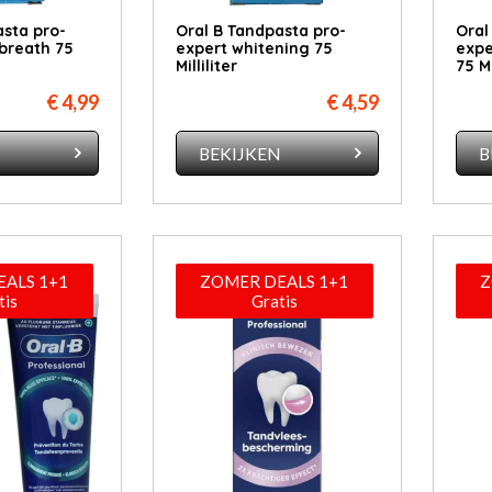
asta pro-
Oral B Tandpasta pro-
Oral
 breath 75
expert whitening 75
expe
Milliliter
75 Mi
€ 4,99
€ 4,59
N
BEKIJKEN
B
ALS 1+1
ZOMER DEALS 1+1
Z
tis
Gratis