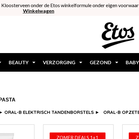
 Kloosterveen onder de Etos winkelformule onder eigen voorwaar
Winkelwagen
BEAUTY
VERZORGING
GEZOND
BABY
PASTA
 ►
ORAL-B ELEKTRISCH TANDENBORSTELS ►
ORAL-B OPZET
ZOMER DEALS 1+1
Z