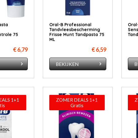
asta
Oral-B Professional
Oral
Tandvleesbescherming
Sens
trole 75
Frisse Munt Tandpasta 75
Tand
ML
€ 6,79
€ 6,59
N
BEKIJKEN
B
ALS 1+1
ZOMER DEALS 1+1
Z
tis
Gratis