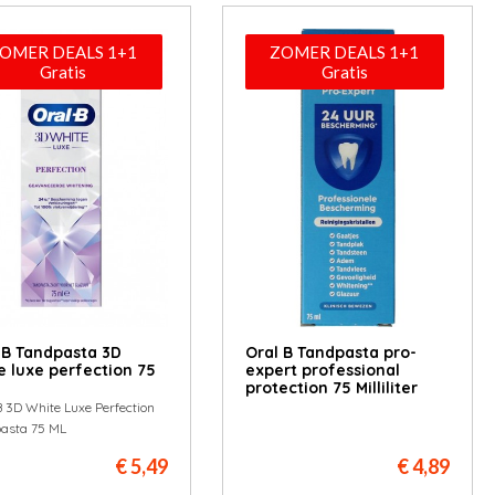
OMER DEALS 1+1
ZOMER DEALS 1+1
Gratis
Gratis
 B Tandpasta 3D
Oral B Tandpasta pro-
e luxe perfection 75
expert professional
protection 75 Milliliter
B 3D White Luxe Perfection
asta 75 ML
€ 5,49
€ 4,89