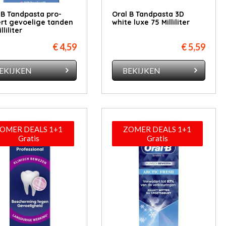
 B Tandpasta pro-
Oral B Tandpasta 3D
rt gevoelige tanden
white luxe 75 Milliliter
lliliter
€ 4,59
€ 5,59
EKIJKEN
BEKIJKEN
OMER DEALS 1+1
ZOMER DEALS 1+1
Gratis
Gratis