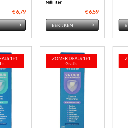
Milliliter
€ 6,79
€ 6,59
N
BEKIJKEN
B
ALS 1+1
ZOMER DEALS 1+1
Z
tis
Gratis