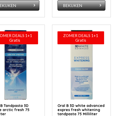
EKIJKEN
BEKIJKEN
OMER DEALS 1+1
ZOMER DEALS 1+1
Gratis
Gratis
 B Tandpasta 3D
Oral B 3D white advanced
e arctic fresh 75
expres fresh whitening
liter
tandpasta 75 Milliliter