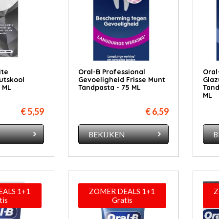
ite
Oral-B Professional
Oral
utskool
Gevoeligheid Frisse Munt
Glaz
 ML
Tandpasta - 75 ML
Tand
ML
€ 5,59
€ 6,59
N
BEKIJKEN
B
ALS 1+1
ZOMER DEALS 1+1
Z
tis
Gratis