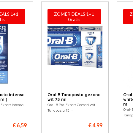
ALS 1+1
ZOMER DEALS 1+1
Z
tis
Gratis
asta intense
Oral B Tandpasta gezond
Oral
 ml)
wit 75 ml
whit
ml
 Expert Intense
Oral-B Pro-Expert Gezond Wit
Oral-
Tandpasta 75 ml
Tandp
€ 6,59
€ 4,99