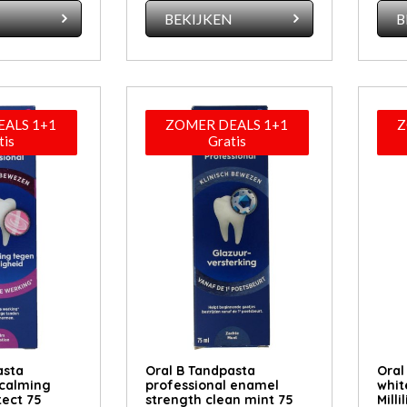
N
BEKIJKEN
B
ALS 1+1
ZOMER DEALS 1+1
Z
tis
Gratis
asta
Oral B Tandpasta
Oral
 calming
professional enamel
whit
tect 75
strength clean mint 75
Milli