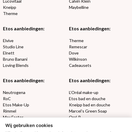
Lucovitaal
Calvin Klein
Kneipp
Maybelline
Therme
Etos aanbiedingen:
Etos aanbiedingen:
Elvive
Therme
Studio Line
Remescar
Elnett
Dove
Bruno Banani
Wilkinson
Loving Blends
Cadeausets
Etos aanbiedingen:
Etos aanbiedingen:
Neutrogena
L’Oréal make-up
RoC
Etos bad en douche
Etos Make-Up
Kneipp bad en douche
Rimmel
Marcel’s Green Soap
Max Factor
Oral-B
Wij gebruiken cookies