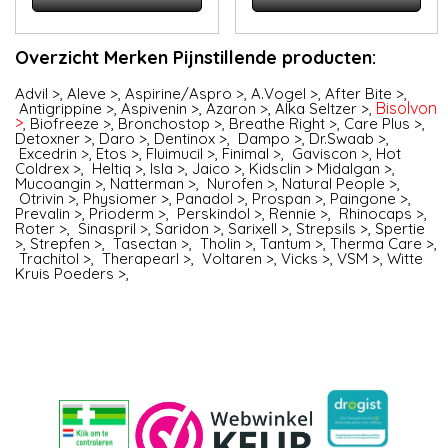
Overzicht Merken Pijnstillende producten:
Advil >
,
Aleve >
,
Aspirine/Aspro >
,
A.Vogel >
,
After Bite >
,
Bisolvon
Antigrippine >
,
Aspivenin >
,
Azaron >
,
Alka Seltzer >
,
>
,
Biofreeze >
,
Bronchostop >
,
Breathe Right >
,
Care Plus >
,
Detoxner >
,
Daro >
,
Dentinox >
,
Dampo >
,
Dr.Swaab >
,
Excedrin >
,
Etos >
,
Fluimucil >
,
Finimal >
,
Gaviscon >
,
Hot
Coldrex >
,
Heltiq >
,
Isla >
,
Jaico >
,
Kidsclin >
Midalgan >
,
Mucoangin >
,
Natterman >
,
Nurofen
>,
Natural People >
,
Otrivin >
,
Physiomer >
,
Panadol >
,
Prospan >
,
Paingone >
,
Prevalin >
,
Prioderm >
,
Perskindol >
,
Rennie >
,
Rhinocaps >
,
Roter >
,
Sinaspril >
,
Saridon >
,
Sarixell >
,
Strepsils >
,
Spertie
>
,
Strepfen >
,
Tasectan >
,
Tholin >
,
Tantum >
,
Therma Care >
,
Trachitol >
,
Therapearl >
,
Voltaren >
,
Vicks >
,
VSM >
,
Witte
Kruis Poeders >
,