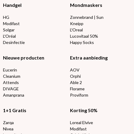
Handgel
Mondmaskers
HG
Zonnebrand | Sun
Modifast
Kneipp
Solgar
L'Oreal
L'Oréal
Lucovitaal 50%
Desinfectie
Happy Socks
Nieuwe producten
Extra aanbieding
Eucerin
AOV
Cleanium
Orphi
Attends
Able 2
DIVAGE
Florame
Amanprana
Proviform
1+1 Gratis
Korting 50%
Zarqa
Loreal Elvive
Nivea
Modifast