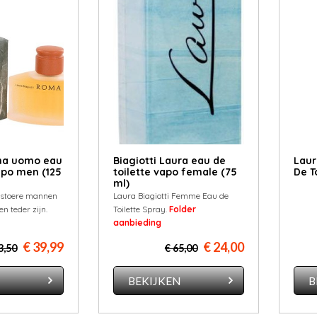
oma uomo eau
Biagiotti Laura eau de
Laur
apo men (125
toilette vapo female (75
De T
ml)
r stoere mannen
Laura Biagiotti Femme Eau de
en teder zijn.
Toilette Spray.
Folder
aanbieding
€ 39,99
€ 24,00
3,50
€ 65,00
N
BEKIJKEN
B