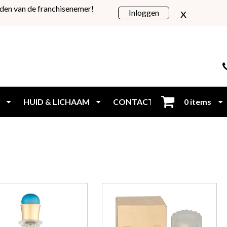
den van de franchisenemer!
x
Inloggen
HUID & LICHAAM
CONTACT
0 items
Inloggen