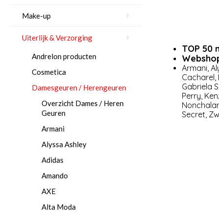
Make-up
Uiterlijk & Verzorging
TOP 50 
Andrelon producten
Webshop
Armani
,
Al
Cosmetica
Cacharel
,
Gabriela S
Damesgeuren / Herengeuren
Perry
,
Ken
Overzicht Dames / Heren
Nonchala
Geuren
Secret
,
Zw
Armani
Alyssa Ashley
Adidas
Amando
AXE
Al­ta Mo­da