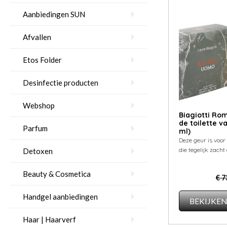
Aanbiedingen SUN
Afvallen
Etos Folder
Desinfectie producten
Webshop
Biagiotti R
de toilette v
Parfum
ml)
Deze geur is voo
die tegelijk zacht 
Detoxen
Beauty & Cosmetica
€ 7
Handgel aanbiedingen
BEKIJKE
Haar | Haarverf