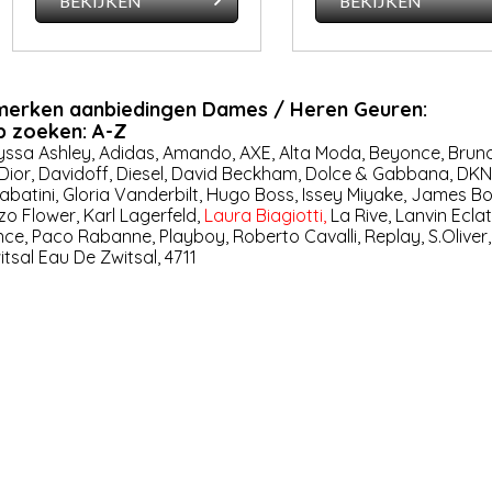
BEKIJKEN
BEKIJKEN
merken aanbiedingen Dames / Heren Geuren:
 zoeken: A-Z
yssa Ashley
,
Adidas
,
Amando
,
AXE
,
Al­ta Mo­da
,
Beyonce
,
Brun
Dior
,
Davidoff
,
Diesel
,
David Beckham
,
Dolce & Gabbana
,
DKN
abatini
,
Gloria Vanderbilt
,
Hugo Boss
,
Issey Miyake
,
James B
zo Flower
,
Karl Lagerfeld
,
Laura Biagiotti
,
La Rive
,
Lanvin Eclat
nce
,
Paco Rabanne
,
Playboy
,
Roberto Cavalli
,
Replay
,
S.Oliver
itsal Eau De Zwitsal
,
4711