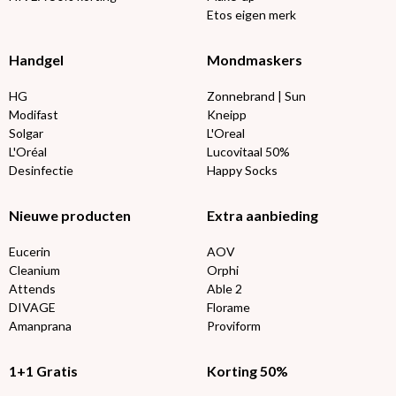
Etos eigen merk
Handgel
Mondmaskers
HG
Zonnebrand | Sun
Modifast
Kneipp
Solgar
L'Oreal
L'Oréal
Lucovitaal 50%
Desinfectie
Happy Socks
Nieuwe producten
Extra aanbieding
Eucerin
AOV
Cleanium
Orphi
Attends
Able 2
DIVAGE
Florame
Amanprana
Proviform
1+1 Gratis
Korting 50%