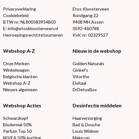
Privacyverklaring
Etos Kloosterveen
Cookiebeleid
Rondgang 22
BTW nr: NL800583954B03
9408 MH Assen
E: info@etoskloosterveen.nl
0592-460788
Herroepingsrecht/retourneren
KvK nr: 02329527
Webshop A-Z
Nieuw in de webshop
Onze Merken
Golden Naturals
Winkelwagen
Ginkel's
Belgische klanten
Vitortho
Webshop A-Z
Elvitaal
Nieuws algemeen
DrDetoxBox
Webshop Acties
Desinfectie middelen
Schwarzkopf
Haarverzorging
Biodermal 50%
Bad & Douche
Parfum Top 50
Louis Widmer
NIVEA 50% korting
Make-up