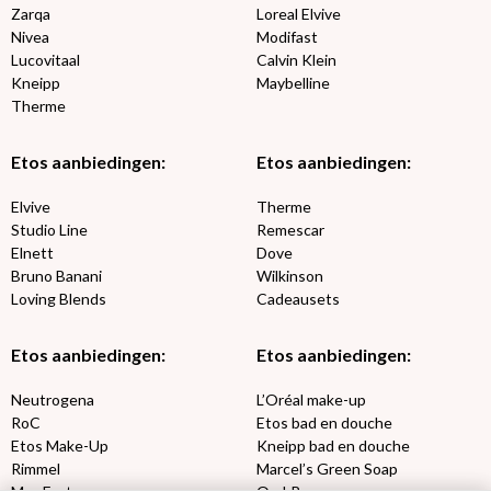
Zarqa
Loreal Elvive
Nivea
Modifast
Lucovitaal
Calvin Klein
Kneipp
Maybelline
Therme
Etos aanbiedingen:
Etos aanbiedingen:
Elvive
Therme
Studio Line
Remescar
Elnett
Dove
Bruno Banani
Wilkinson
Loving Blends
Cadeausets
Etos aanbiedingen:
Etos aanbiedingen:
Neutrogena
L’Oréal make-up
RoC
Etos bad en douche
Etos Make-Up
Kneipp bad en douche
Rimmel
Marcel’s Green Soap