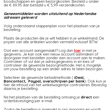
boodschappen en geen bezorgkosten. Besteld u onder
de € 69,95 dan betaald u € 5,99 verzendkosten.
Geneesmiddelen worden uitsluitend op Nederlandse
adressen geleverd
Volg onderstaand stappenplan voor het plaatsen van je
bestelling:
Plaats de producten die je wilt hebben in je winkelmand. De
prijzen van alle artikelen worden vermeld inclusief BTW.
Ooit een account aangemaakt? Log dan
hier
in met je
gegevens. Je kan ook een nieuw account aanmaken of
doorgaan met bestellen zonder een account aan te maken.
Controleer of vul dan je adresgegevens in en kies of
controleer de gewenste bezorgmethode. Het is mogelijk
om jouw bestelling op een ander adres te laten bezorgen.
Selecteer de gewenste betaalmethode (
iDeal,
Bancontact, Paypal, overschrijven per bank
). Ook kun je
hier de inhoud van het winkelwagentje controleren. Bevestig
daarna je bestelling.
Na het plaatsen van de bestelling ontvang je
direct
een
orderbevestiging per e-mail.
Zodra de bestelling is ingepakt in ons magazijn en wordt