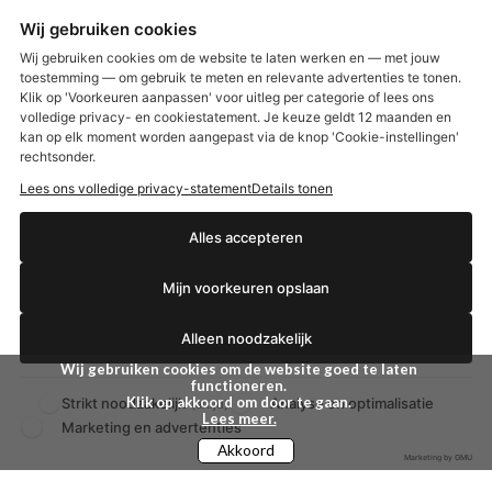
Max Factor
Oral-B
Wij gebruiken cookies
Etos aanbiedingen:
DETOXEN
Wij gebruiken cookies om de website te laten werken en — met jouw
toestemming — om gebruik te meten en relevante advertenties te tonen.
Klik op 'Voorkeuren aanpassen' voor uitleg per categorie of lees ons
Aussie
Always
volledige privacy- en cookiestatement. Je keuze geldt 12 maanden en
€2,50 korting?
Gillette
Libresse
kan op elk moment worden aangepast via de knop 'Cookie-instellingen'
Gezichtsverzorging
Gliss Kur
rechtsonder.
Wella
Etos maandlenzen
Lees ons volledige privacy-statement
Details tonen
Syoss
Etos billendoekjes
Ja, ik wil korting
Alles accepteren
MONDKAPJES
Mijn voorkeuren opslaan
NIVEA SUN
Nee dankjewel
VISION SUN
Alleen noodzakelijk
Ambre Solaire
Zwitsal SUN
Wij gebruiken cookies om de website goed te laten
functioneren.
Biodermal SUN
Klik op akkoord om door te gaan.
Strikt noodzakelijk
Analyse en optimalisatie
(altijd)
Lees meer.
Marketing en advertenties
Akkoord
Marketing by GMU