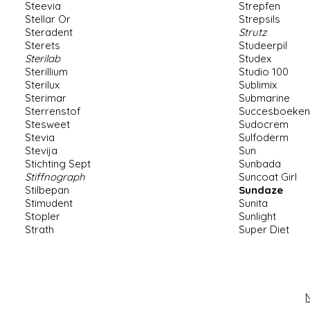
Steevia
Strepfen
Stellar Or
Strepsils
Steradent
Strutz
Sterets
Studeerpil
Sterilab
Studex
Sterillium
Studio 100
Sterilux
Sublimix
Sterimar
Submarine
Sterrenstof
Succesboeken
Stesweet
Sudocrem
Stevia
Sulfoderm
Stevija
Sun
Stichting Sept
Sunbada
Stiffnograph
Suncoat Girl
Stilbepan
Sundaze
Stimudent
Sunita
Stopler
Sunlight
Strath
Super Diet