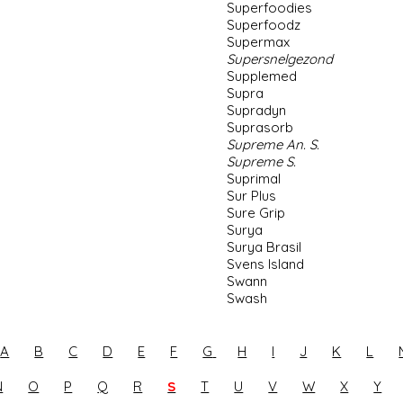
Superfoodies
Superfoodz
Supermax
Supersnelgezond
Supplemed
Supra
Supradyn
Suprasorb
Supreme An. S.
Supreme S.
Suprimal
Sur Plus
Sure Grip
Surya
Surya Brasil
Svens Island
Swann
Swash
A
B
C
D
E
F
G
H
I
J
K
L
N
O
P
Q
R
S
T
U
V
W
X
Y