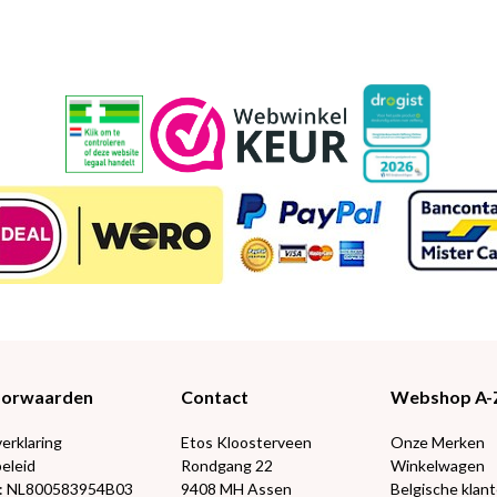
Voorwaarden
Contact
Webshop A-
verklaring
Etos Kloosterveen
Onze Merken
eleid
Rondgang 22
Winkelwagen
: NL800583954B03
9408 MH Assen
Belgische klan