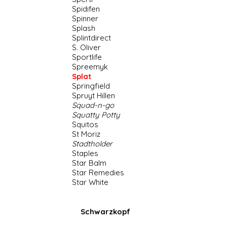
Spidifen
Spinner
Splash
Splintdirect
S. Oliver
Sportlife
Spreemyk
Splat
Springfield
Spruyt Hillen
Squad-n-go
Squatty Potty
Squitos
St Moriz
Stadtholder
Staples
Star Balm
Star Remedies
Star White
Schwarzkopf