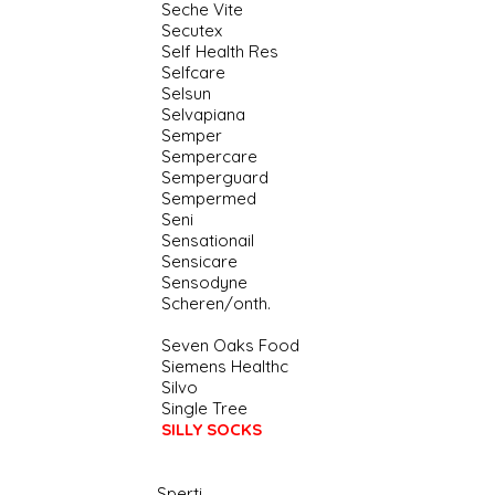
Seche Vite
Secutex
Self Health Res
Selfcare
Selsun
Selvapiana
Semper
Sempercare
Semperguard
Sempermed
Seni
Sensationail
Sensicare
Sensodyne
Scheren/onth.
Seven Oaks Food
Siemens Healthc
Silvo
Single Tree
SILLY SOCKS
Sperti