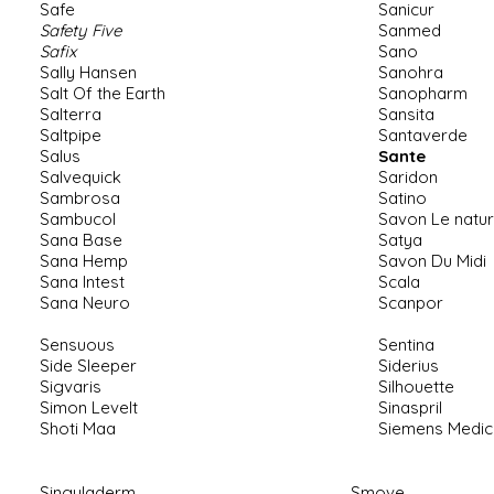
Safe
Sanicur
Safety Five
Sanmed
Safix
Sano
Sally Hansen
Sanohra
Salt Of the Earth
Sanopharm
Salterra
Sansita
Saltpipe
Santaverde
Salus
Sante
Salvequick
Saridon
Sambrosa
Satino
Sambucol
Savon Le natur
Sana Base
Satya
Sana Hemp
Savon Du Midi
Sana Intest
Scala
Sana Neuro
Scanpor
Sensuous
Sentina
Side Sleeper
Siderius
Sigvaris
Silhouette
Simon Levelt
Sinaspril
Shoti Maa
Siemens Medic
Singuladerm
.
Smove