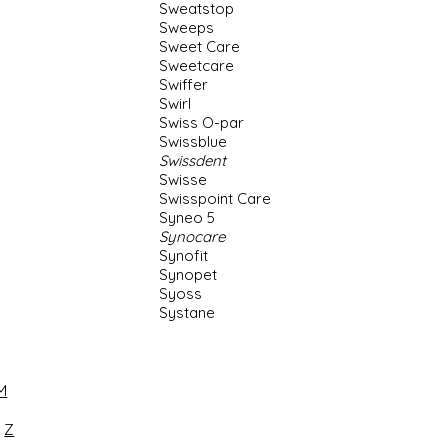
Sweatstop
Sweeps
Sweet Care
Sweetcare
Swiffer
Swirl
Swiss O-par
Swissblue
Swissdent
Swisse
Swisspoint Care
Syneo 5
Synocare
Synofit
Synopet
Syoss
Systane
M
Z