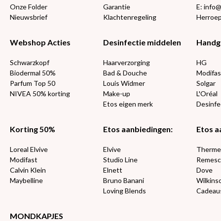
Onze Folder
Garantie
E: info
Nieuwsbrief
Klachtenregeling
Herroep
Webshop Acties
Desinfectie middelen
Handg
Schwarzkopf
Haarverzorging
HG
Biodermal 50%
Bad & Douche
Modifas
Parfum Top 50
Louis Widmer
Solgar
NIVEA 50% korting
Make-up
L'Oréal
Etos eigen merk
Desinfe
Korting 50%
Etos aanbiedingen:
Etos a
Loreal Elvive
Elvive
Therm
Modifast
Studio Line
Remesc
Calvin Klein
Elnett
Dove
Maybelline
Bruno Banani
Wilkins
Loving Blends
Cadeau
MONDKAPJES