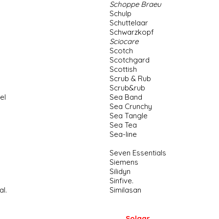
Schoppe Braeu
Schulp
Schuttelaar
Schwarzkopf
Sciocare
Scotch
Scotchgard
Scottish
Scrub & Rub
Scrub&rub
el
Sea Band
Sea Crunchy
Sea Tangle
Sea Tea
Sea-line
Seven Essentials
Siemens
Silidyn
Sinfive
.
al
.
Similasan
.
Solgar