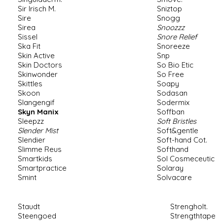
Sir Irisch M
.
Sniztop
Sire
Snogg
Sirea
Snoozzz
Sissel
Snore Relief
Ska Fit
Snoreeze
Skin Active
Snp
Skin Doctors
So Bio Etic
Skinwonder
So Free
Skittles
Soapy
Skoon
Sodasan
Slangengif
Sodermix
Skyn Manix
Soffban
Sleepzz
Soft Bristles
Slender Mist
Soft&gentle
Slendier
Soft-hand Cot
.
Slimme Reus
Softhand
Smartkids
Sol Cosmeceutic
Smartpractice
Solaray
Smint
Solvacare
Staudt
Strengholt
Steengoed
Strengthtape