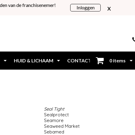
den van de franchisenemer!
x
Inloggen
HUID & LICHAAM
CONTACT
0 items
Inloggen
Seal Tight
Sealprotect
Seamore
Seaweed Market
Sebamed