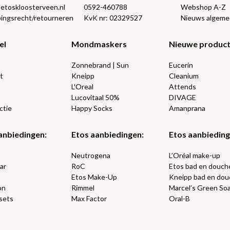
@etoskloosterveen.nl
0592-460788
Webshop A-Z
ingsrecht/retourneren
KvK nr: 02329527
Nieuws algem
el
Mondmaskers
Nieuwe produc
Zonnebrand | Sun
Eucerin
t
Kneipp
Cleanium
L'Oreal
Attends
Lucovitaal 50%
DIVAGE
ctie
Happy Socks
Amanprana
anbiedingen:
Etos aanbiedingen:
Etos aanbieding
e
Neutrogena
L’Oréal make-up
ar
RoC
Etos bad en douch
Etos Make-Up
Kneipp bad en dou
on
Rimmel
Marcel’s Green So
sets
Max Factor
Oral-B
€2,50 korting?