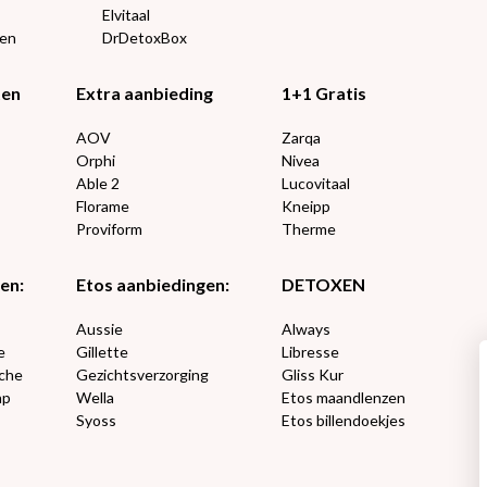
Elvitaal
een
DrDetoxBox
ten
Extra aanbieding
1+1 Gratis
AOV
Zarqa
Orphi
Nivea
Able 2
Lucovitaal
Florame
Kneipp
Proviform
Therme
en:
Etos aanbiedingen:
DETOXEN
Aussie
Always
e
Gillette
Libresse
che
Gezichtsverzorging
Gliss Kur
ap
Wella
Etos maandlenzen
Syoss
Etos billendoekjes