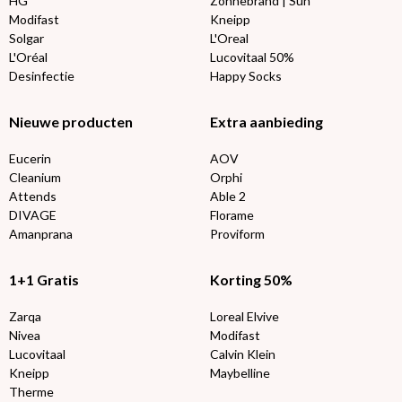
HG
Zonnebrand | Sun
Modifast
Kneipp
Solgar
L'Oreal
L'Oréal
Lucovitaal 50%
Desinfectie
Happy Socks
Nieuwe producten
Extra aanbieding
Eucerin
AOV
Cleanium
Orphi
Attends
Able 2
DIVAGE
Florame
Amanprana
Proviform
1+1 Gratis
Korting 50%
Zarqa
Loreal Elvive
Nivea
Modifast
Lucovitaal
Calvin Klein
Kneipp
Maybelline
Therme