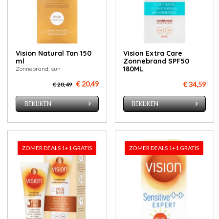
Vision Natural Tan 150
Vision Extra Care
ml
Zonnebrand SPF50
180ML
Zonnebrand, sun
€ 20,49
€ 34,59
€ 20,49
BEKIJKEN
BEKIJKEN
ZOMER DEALS 1+1 GRATIS
ZOMER DEALS 1+1 GRATIS