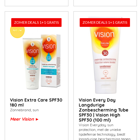
ZOMER DEALS 1+1 GRATIS
ZOMER DEALS 1+1 GRATIS
Vision Extra Care SPF30
Vision Every Day
180 ml
Langdurige
Zonbescherming Tube
Zonnebrand, sun
SPF30 | Vision High
Meer Vision
►
SPF30 (100 ml)
Vision Everyday sun
protection, met de unieke
lipdefense technology, biedt
langdurige bescherming tegen