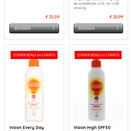
de schadelijke UVA- en UVB-
straling.
€ 33,59
€ 20,99
BEKIJKEN
BEKIJKEN
ZOMER DEALS 1+1 GRATIS
ZOMER DEALS 1+1 GRATIS
Vision Every Day
Vision High SPF50