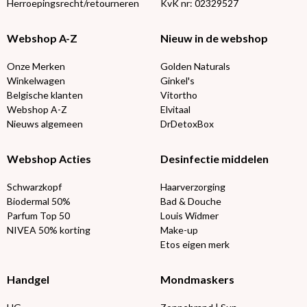
Herroepingsrecht/retourneren
KvK nr: 02329527
Webshop A-Z
Nieuw in de webshop
Onze Merken
Golden Naturals
Winkelwagen
Ginkel's
Belgische klanten
Vitortho
Webshop A-Z
Elvitaal
Nieuws algemeen
DrDetoxBox
Webshop Acties
Desinfectie middelen
Schwarzkopf
Haarverzorging
Biodermal 50%
Bad & Douche
Parfum Top 50
Louis Widmer
NIVEA 50% korting
Make-up
Etos eigen merk
Handgel
Mondmaskers