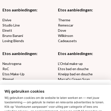
Etos aanbiedingen:
Etos aanbiedingen:
Elvive
Therme
Studio Line
Remescar
Elnett
Dove
Bruno Banani
Wilkinson
Loving Blends
Cadeausets
Etos aanbiedingen:
Etos aanbiedingen:
Neutrogena
L’Oréal make-up
RoC
Etos bad en douche
Etos Make-Up
Kneipp bad en douche
Rimmel
Marcel’s Green Soap
Max Factor
Oral-B
Wij gebruiken cookies
Etos aanbiedingen:
DETOXEN
Wij gebruiken cookies om de website te laten werken en — met jouw
toestemming — om gebruik te meten en relevante advertenties te tonen.
Klik op 'Voorkeuren aanpassen' voor uitleg per categorie of lees ons
Aussie
Always