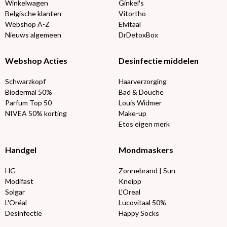
Winkelwagen
Ginkel's
Belgische klanten
Vitortho
Webshop A-Z
Elvitaal
Nieuws algemeen
DrDetoxBox
Webshop Acties
Desinfectie middelen
Schwarzkopf
Haarverzorging
Biodermal 50%
Bad & Douche
Parfum Top 50
Louis Widmer
NIVEA 50% korting
Make-up
Etos eigen merk
Handgel
Mondmaskers
HG
Zonnebrand | Sun
Modifast
Kneipp
Solgar
L'Oreal
L'Oréal
Lucovitaal 50%
Desinfectie
Happy Socks