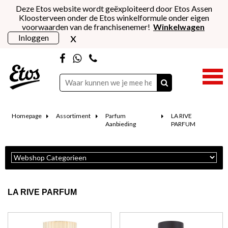
Deze Etos website wordt geëxploiteerd door Etos Assen
Kloosterveen onder de Etos winkelformule onder eigen
voorwaarden van de franchisenemer!
Winkelwagen
x
Inloggen
Homepage
Assortiment
Parfum
LA RIVE
Aanbieding
PARFUM
LA RIVE PARFUM