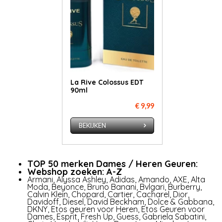
La Rive Colossus EDT
90ml
€ 9,99
BEKIJKEN
TOP 50 merken Dames / Heren Geuren:
Webshop zoeken: A-Z
Armani
,
Alyssa Ashley
,
Adidas
,
Amando
,
AXE
,
Al­ta
Mo­da
,
Beyonce
,
Bruno Banani
,
Bvlgari
,
Burberry
,
Calvin Klein
,
Chopard
,
Cartier
,
Cacharel
,
Dior
,
Davidoff
,
Diesel
,
David Beckham
,
Dolce & Gabbana
,
DKNY
,
Etos geuren voor Heren,
Etos Geuren voor
Dames
,
Esprit
,
Fresh Up
,
Guess
,
Gabriela Sabatini
,