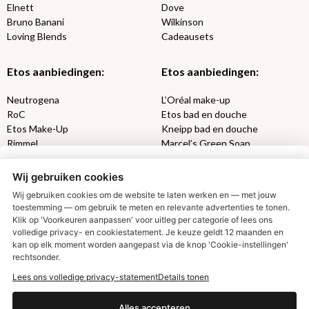
Elnett
Dove
Bruno Banani
Wilkinson
Loving Blends
Cadeausets
Etos aanbiedingen:
Etos aanbiedingen:
Neutrogena
L’Oréal make-up
RoC
Etos bad en douche
Etos Make-Up
Kneipp bad en douche
Rimmel
Marcel’s Green Soap
Max Factor
Oral-B
Wij gebruiken cookies
Etos aanbiedingen:
DETOXEN
Wij gebruiken cookies om de website te laten werken en — met jouw
toestemming — om gebruik te meten en relevante advertenties te tonen.
Klik op 'Voorkeuren aanpassen' voor uitleg per categorie of lees ons
Aussie
Always
volledige privacy- en cookiestatement. Je keuze geldt 12 maanden en
€2,50 korting?
Gillette
Libresse
kan op elk moment worden aangepast via de knop 'Cookie-instellingen'
Gezichtsverzorging
Gliss Kur
rechtsonder.
Wella
Etos maandlenzen
Lees ons volledige privacy-statement
Details tonen
Syoss
Etos billendoekjes
Ja, ik wil korting
Alles accepteren