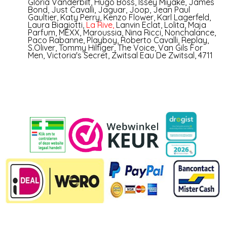
Gloria Vanderbilt
,
Hugo Boss
,
Issey Miyake
,
James
Bond
,
Just Cavalli
,
Jaguar
,
Joop
,
Jean Paul
Gaultier
,
Katy Perry
,
Kenzo Flower
,
Karl Lagerfeld
,
Laura Biagiotti
,
La Rive
,
Lanvin Eclat
,
Lolita
,
Maja
Parfum
,
MEXX
,
Maroussia
,
Nina Ricci
,
Nonchalance
,
Paco Rabanne
,
Playboy
,
Roberto Cavalli
,
Replay
,
S.Oliver
,
Tommy Hilfiger
,
The Voice
,
Van Gils For
Men
,
Victoria's Secret
,
Zwitsal Eau De Zwitsal
,
4711