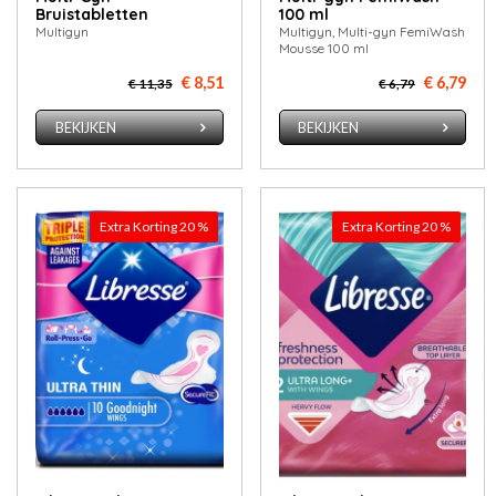
Bruistabletten
100 ml
Multigyn
Multigyn, Multi-gyn FemiWash
Mousse 100 ml
€ 8,51
€ 6,79
€ 11,35
€ 6,79
BEKIJKEN
BEKIJKEN
Extra Korting 20 %
Extra Korting 20 %