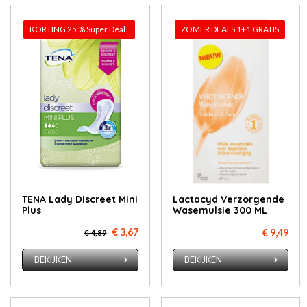
KORTING 25 % Super Deal!
ZOMER DEALS 1+1 GRATIS
TENA Lady Discreet Mini
Lactacyd Verzorgende
Plus
Wasemulsie 300 ML
€ 3,67
€ 9,49
€ 4,89
BEKIJKEN
BEKIJKEN