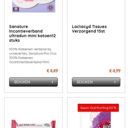
Sanature
Lactacyd Tissues
Incontieverband
Verzorgend 15st
ultradun mini katoen12
stuks
100% Katoenen verband bij
urineverlies. Sanature Pro Vivo
100% Katoenen
Incontinentieverband Mini
€ 4,49
€ 4,99
BEKIJKEN
BEKIJKEN
Super deal Korting 33 %