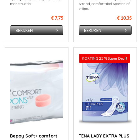
menstruatie.
strand, comfortabel sporten of
vrijen.
€ 7,75
€ 10,35
BEKIJKEN
BEKIJKEN
KORTING 25 % Super Deal!
Beppy Soft+ comfort
TENA LADY EXTRA PLUS