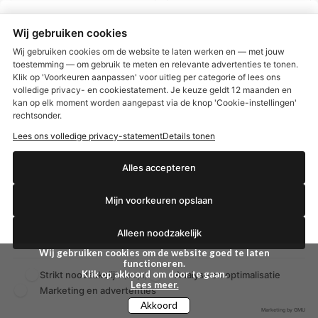
BEKIJKEN
BEKIJKEN
Wij gebruiken cookies
Wij gebruiken cookies om de website te laten werken en — met jouw
toestemming — om gebruik te meten en relevante advertenties te tonen.
Klik op 'Voorkeuren aanpassen' voor uitleg per categorie of lees ons
Extra Korting 20 %
Extra Korting 20 %
volledige privacy- en cookiestatement. Je keuze geldt 12 maanden en
€2,50 korting?
kan op elk moment worden aangepast via de knop 'Cookie-instellingen'
rechtsonder.
Lees ons volledige privacy-statement
Details tonen
Ja, ik wil korting
Alles accepteren
Mijn voorkeuren opslaan
Nee dankjewel
Alleen noodzakelijk
Wij gebruiken cookies om de website goed te laten
Libresse Normal
Libresse Ultra Normal
functioneren.
inlegkruisjes
Wing Maandverband 2x
Klik op akkoord om door te gaan.
Strikt noodzakelijk
Analyse en optimalisatie
(altijd)
14 stuks
Lees meer.
Marketing en advertenties
Akkoord
€ 2,31
€ 4,12
€ 2,89
€ 5,15
Marketing by GMU