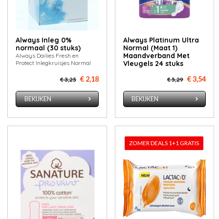
Always Inleg 0%
Always Platinum Ultra
normaal (30 stuks)
Normal (Maat 1)
Maandverband Met
Always Dailies Fresh en
Protect Inlegkruisjes Normal
Vleugels 24 stuks
€ 2,18
€ 3,54
€ 3,25
€ 5,29
BEKIJKEN
BEKIJKEN
ZOMER DEALS 1+1 GRATIS