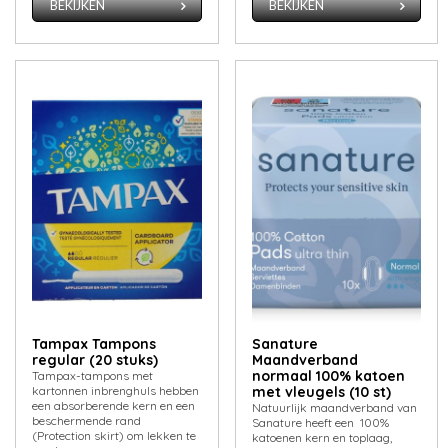
BEKIJKEN
BEKIJKEN
Tampax Tampons
Sanature
regular (20 stuks)
Maandverband
normaal 100% katoen
Tampax-tampons met
kartonnen inbrenghuls hebben
met vleugels (10 st)
een absorberende kern en een
Natuurlijk maandverband van
beschermende rand
Sanature heeft een 100%
(Protection skirt) om lekken te
katoenen kern en toplaag,