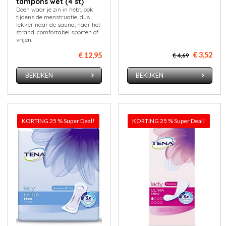
tampons wet (4 st)
Doen waar je zin in hebt, ook
tijdens de menstruatie; dus
lekker naar de sauna, naar het
strand, comfortabel sporten of
vrijen.
€ 3,52
€ 12,95
€ 4,69
BEKIJKEN
BEKIJKEN
KORTING 25 % Super Deal!
KORTING 25 % Super Deal!