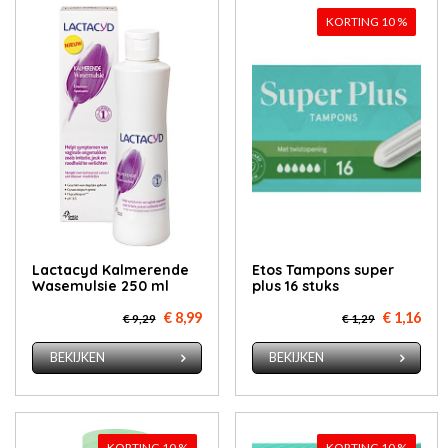
KORTING 10 %
Lactacyd Kalmerende
Etos Tam­pons su­per
Wasemulsie 250 ml
plus 16 stuks
€ 8,99
€ 1,16
€ 9,29
€ 1,29
BEKIJKEN
BEKIJKEN
KORTING 10 %
KORTING 10 %