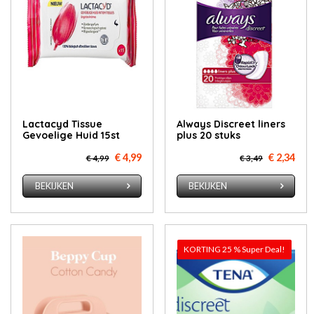
Lactacyd Tissue
Al­ways Dis­creet li­ners
Gevoelige Huid 15st
plus 20 stuks
€ 4,99
€ 2,34
€ 4,99
€ 3,49
BEKIJKEN
BEKIJKEN
KORTING 25 % Super Deal!