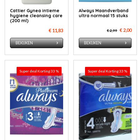
Cattier Gynea intieme
Always Maandverband
hygiene cleansing care
ultra normaal 15 stuks
(200 ml)
€ 2,00
€ 11,83
€ 2,99
BEKIJKEN
BEKIJKEN
Super deal Korting 33 %
Super deal Korting 33 %