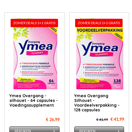
ZOMER DEALS 1+1 GRATIS
ZOMER DEALS 1+1 GRATIS
Ymea Overgang -
Ymea Overgang
silhouet - 64 capsules -
Silhouet -
Voedingssupplement
Voordeelverpakking -
128 capsules
€ 41,99
€ 26,99
€ 41,99
BEKIJKEN
BEKIJKEN