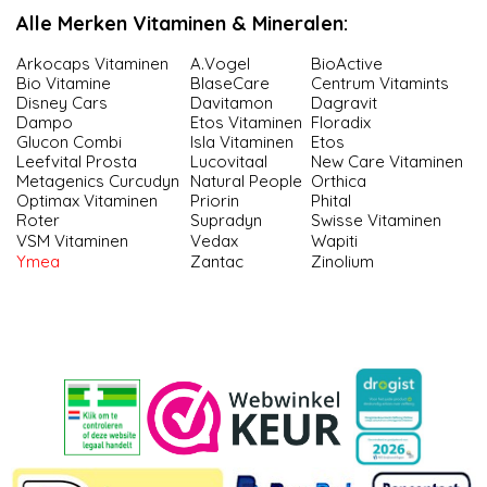
Alle Merken Vitaminen & Mineralen:
Arkocaps Vitaminen
A.Vogel
BioActive
Bio Vitamine
BlaseCare
Centrum Vitamints
Disney Cars
Davitamon
Dagravit
Dampo
Etos Vitaminen
Floradix
Glucon Combi
Isla Vitaminen
Etos
Leefvital Prosta
Lucovitaal
New Care Vitaminen
Meta­ge­nics Cur­cu­dyn
Natural People
Orthica
Optimax Vitaminen
Priorin
Phital
Roter
Supradyn
Swisse Vitaminen
VSM Vitaminen
Vedax
Wapiti
Ymea
Zantac
Zinolium