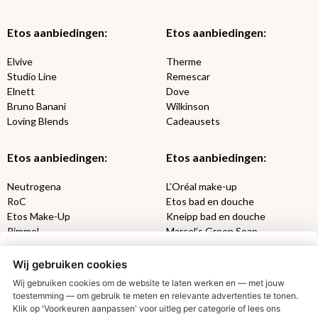
Etos aanbiedingen:
Etos aanbiedingen:
Elvive
Therme
Studio Line
Remescar
Elnett
Dove
Bruno Banani
Wilkinson
Loving Blends
Cadeausets
Etos aanbiedingen:
Etos aanbiedingen:
Neutrogena
L’Oréal make-up
RoC
Etos bad en douche
Etos Make-Up
Kneipp bad en douche
Rimmel
Marcel’s Green Soap
Max Factor
Oral-B
Wij gebruiken cookies
Etos aanbiedingen:
DETOXEN
Wij gebruiken cookies om de website te laten werken en — met jouw
toestemming — om gebruik te meten en relevante advertenties te tonen.
Klik op 'Voorkeuren aanpassen' voor uitleg per categorie of lees ons
Aussie
Always