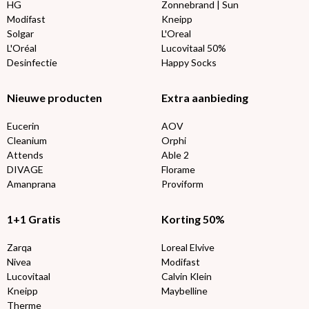
HG
Zonnebrand | Sun
Modifast
Kneipp
Solgar
L'Oreal
L'Oréal
Lucovitaal 50%
Desinfectie
Happy Socks
Nieuwe producten
Extra aanbieding
Eucerin
AOV
Cleanium
Orphi
Attends
Able 2
DIVAGE
Florame
Amanprana
Proviform
1+1 Gratis
Korting 50%
Zarqa
Loreal Elvive
Nivea
Modifast
Lucovitaal
Calvin Klein
Kneipp
Maybelline
Therme