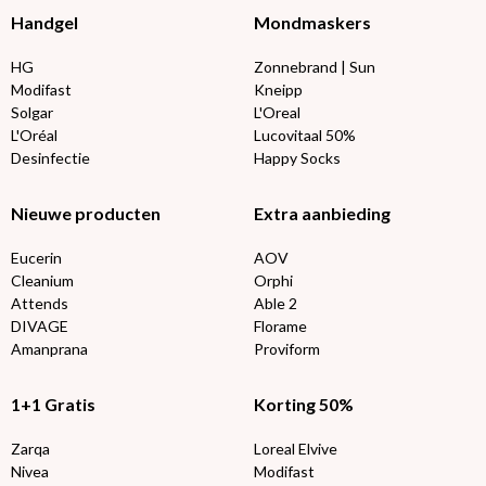
Handgel
Mondmaskers
HG
Zonnebrand | Sun
Modifast
Kneipp
Solgar
L'Oreal
L'Oréal
Lucovitaal 50%
Desinfectie
Happy Socks
Nieuwe producten
Extra aanbieding
Eucerin
AOV
Cleanium
Orphi
Attends
Able 2
DIVAGE
Florame
Amanprana
Proviform
1+1 Gratis
Korting 50%
Zarqa
Loreal Elvive
Nivea
Modifast