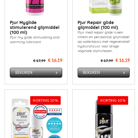
Pjur Myglide
Pjur Repair glide
stimulerend glijmiddel
glijmiddel (100 ml)
(100 ml)
Pjur med repair glide is een
intiem en persoonlijk glijmiddel
Pjur my glide stimulating and
op waterbasis met regeneratief
warming lubricant.
hyaluronzuur voor droge
vaginale slijmvliezen.
€ 16,19
€ 16,19
€ 17,99
€ 17,99
BEKIJKEN
BEKIJKEN
KORTING 10 %
KORTING 10 %