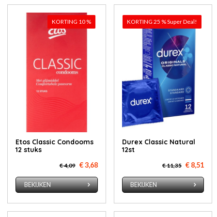
KORTING 10 %
KORTING 25 % Super Deal!
Etos Classic Condooms
Durex Classic Natural
12 stuks
12st
€ 3,68
€ 8,51
€ 4,09
€ 11,35
BEKIJKEN
BEKIJKEN