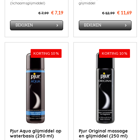
(lichaamsglijmiddel)
glijmiddel
€ 7,19
€ 11,69
€ 7,99
€ 12,99
BEKIJKEN
BEKIJKEN
KORTING 10 %
KORTING 10 %
Pjur Aqua glijmiddel op
Pjur Original massage
waterbasis (250 ml)
en glijmiddel (250 ml)