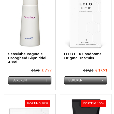
Sensilube Vaginale
LELO HEX Condooms
Droogheid Glijmiddel
Original 12 Stuks
40ml
€ 9,99
€ 17,91
€ 9,99
€ 19,90
BEKIJKEN
BEKIJKEN
KORTING 10 %
KORTING 10 %