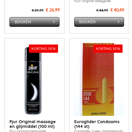
Pjur Original bodyglide
€ 26,99
€ 40,49
€ 29,99
€ 44,99
BEKIJKEN
BEKIJKEN
KORTING 10 %
KORTING 10 %
Pjur Original massage
Euroglider Condooms
en glijmiddel (100 ml)
(144 st)
Pjur Original bodyglide
Euroglider is een standaard en