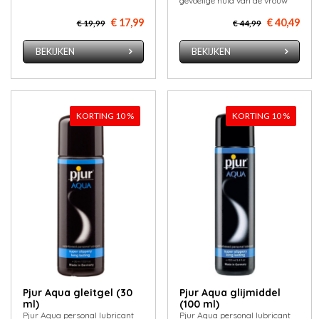
gevoelige huid van de vrouw
€ 17,99
€ 40,49
€ 19,99
€ 44,99
BEKIJKEN
BEKIJKEN
KORTING 10 %
KORTING 10 %
Pjur Aqua gleitgel (30
Pjur Aqua glijmiddel
ml)
(100 ml)
Pjur Aqua personal lubricant
Pjur Aqua personal lubricant