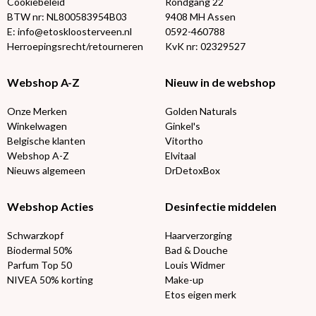
Cookiebeleid
Rondgang 22
BTW nr: NL800583954B03
9408 MH Assen
E: info@etoskloosterveen.nl
0592-460788
Herroepingsrecht/retourneren
KvK nr: 02329527
Webshop A-Z
Nieuw in de webshop
Onze Merken
Golden Naturals
Winkelwagen
Ginkel's
Belgische klanten
Vitortho
Webshop A-Z
Elvitaal
Nieuws algemeen
DrDetoxBox
Webshop Acties
Desinfectie middelen
Schwarzkopf
Haarverzorging
Biodermal 50%
Bad & Douche
Parfum Top 50
Louis Widmer
NIVEA 50% korting
Make-up
Etos eigen merk