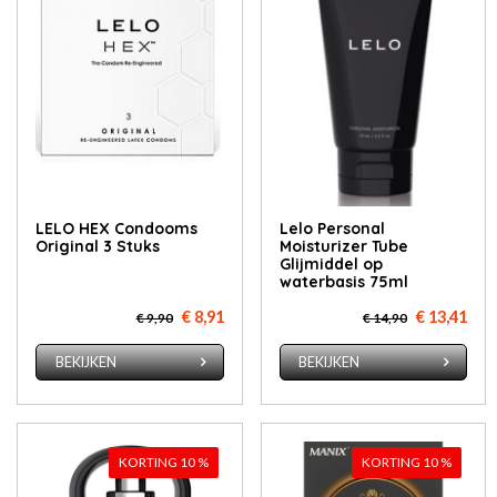
LELO HEX Condooms
Lelo Personal
Original 3 Stuks
Moisturizer Tube
Glijmiddel op
waterbasis 75ml
€ 8,91
€ 13,41
€ 9,90
€ 14,90
BEKIJKEN
BEKIJKEN
KORTING 10 %
KORTING 10 %