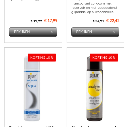
transparant condoom met
reservoir en niet-zaaddodend
glijmiddel op siliconenbasis.
€ 17,99
€ 22,42
€ 19,99
€ 24,91
BEKIJKEN
BEKIJKEN
KORTING 10 %
KORTING 10 %