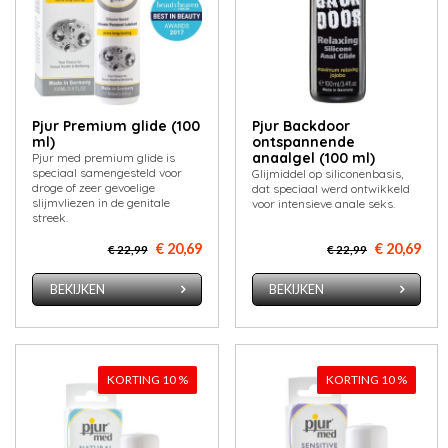
Pjur Premium glide (100
Pjur Backdoor
ml)
ontspannende
anaalgel (100 ml)
Pjur med premium glide is
speciaal samengesteld voor
Glijmiddel op siliconenbasis,
droge of zeer gevoelige
dat speciaal werd ontwikkeld
slijmvliezen in de genitale
voor intensieve anale seks.
streek.
€ 20,69
€ 20,69
€ 22,99
€ 22,99
BEKIJKEN
BEKIJKEN
KORTING 10 %
KORTING 10 %