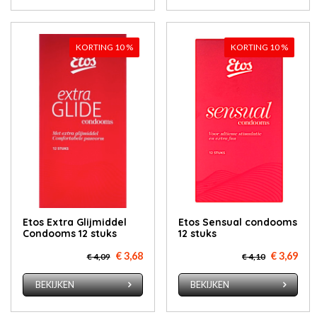
KORTING 10 %
KORTING 10 %
Etos Extra Glijmiddel
Etos Sen­su­al con­dooms
Condooms 12 stuks
12 stuks
€ 3,68
€ 3,69
€ 4,09
€ 4,10
BEKIJKEN
BEKIJKEN