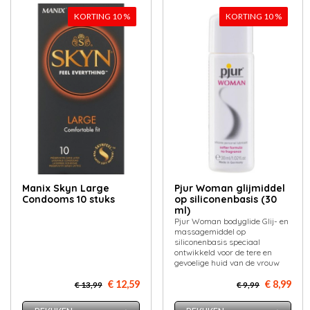
KORTING 10 %
KORTING 10 %
Manix Skyn Large
Pjur Woman glijmiddel
Condooms 10 stuks
op siliconenbasis (30
ml)
Pjur Woman bodyglide Glij- en
massagemiddel op
siliconenbasis speciaal
ontwikkeld voor de tere en
gevoelige huid van de vrouw
€ 12,59
€ 8,99
€ 13,99
€ 9,99