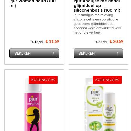
Pjur Woman aqua (100
Pjur Analyse me anaal
ml)
glijmiddel op
siliconenbasis (100 ml)
Pjur analyse me relaxing
silicone gel is een op silicone
gebaseerd glijmiddel dat
speciaal werd ontwikkeld voor
het anale verkeer.
€ 11,69
€ 20,69
€ 12,99
€ 22,99
BEKIJKEN
BEKIJKEN
KORTING 10 %
KORTING 10 %