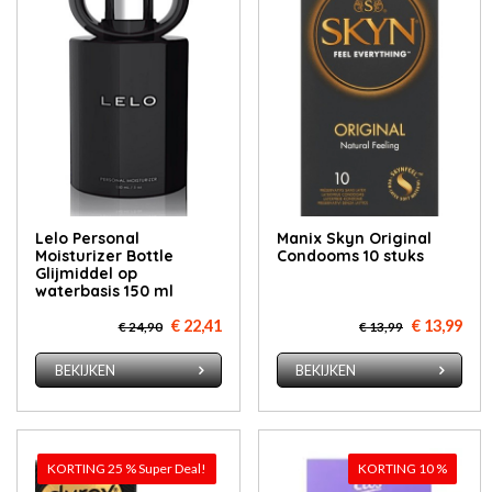
Lelo Personal
Manix Skyn Original
Moisturizer Bottle
Condooms 10 stuks
Glijmiddel op
waterbasis 150 ml
€ 22,41
€ 13,99
€ 24,90
€ 13,99
BEKIJKEN
BEKIJKEN
KORTING 25 % Super Deal!
KORTING 10 %