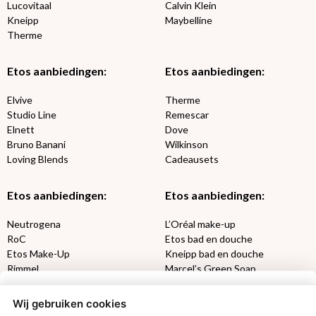
Lucovitaal
Calvin Klein
Kneipp
Maybelline
Therme
Etos aanbiedingen:
Etos aanbiedingen:
Elvive
Therme
Studio Line
Remescar
Elnett
Dove
Bruno Banani
Wilkinson
Loving Blends
Cadeausets
Etos aanbiedingen:
Etos aanbiedingen:
Neutrogena
L’Oréal make-up
RoC
Etos bad en douche
Etos Make-Up
Kneipp bad en douche
Rimmel
Marcel’s Green Soap
Max Factor
Oral-B
Wij gebruiken cookies