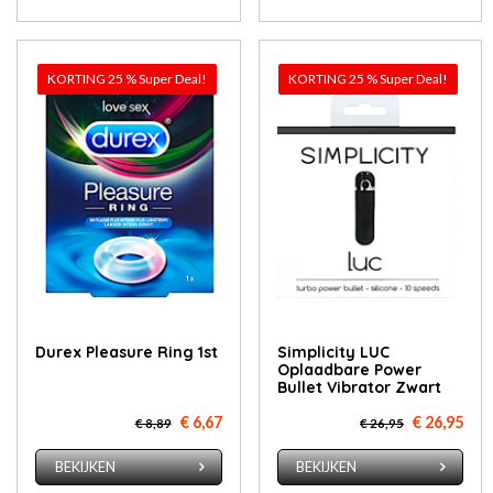
KORTING 25 % Super Deal!
KORTING 25 % Super Deal!
Durex Pleasure Ring 1st
Simplicity LUC
Oplaadbare Power
Bullet Vibrator Zwart
€ 6,67
€ 26,95
€ 8,89
€ 26,95
BEKIJKEN
BEKIJKEN