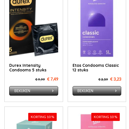
Durex Intensity
Etos Condooms Classic
Condooms 5 stuks
12 stuks
€ 7,49
€ 3,23
€ 9,99
€ 3,59
BEKIJKEN
BEKIJKEN
KORTING 10 %
KORTING 10 %