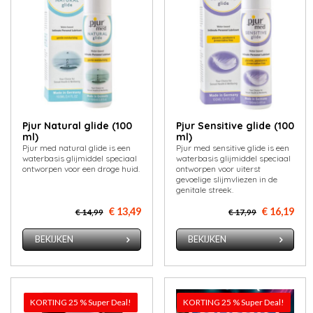
Pjur Natural glide (100
Pjur Sensitive glide (100
ml)
ml)
Pjur med natural glide is een
Pjur med sensitive glide is een
waterbasis glijmiddel speciaal
waterbasis glijmiddel speciaal
ontworpen voor een droge huid.
ontworpen voor uiterst
gevoelige slijmvliezen in de
genitale streek.
€ 13,49
€ 16,19
€ 14,99
€ 17,99
BEKIJKEN
BEKIJKEN
KORTING 25 % Super Deal!
KORTING 25 % Super Deal!