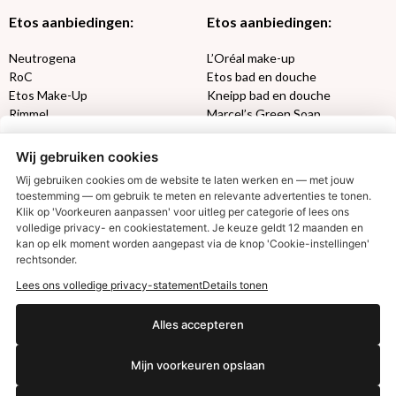
Etos aanbiedingen:
Etos aanbiedingen:
Neutrogena
L’Oréal make-up
RoC
Etos bad en douche
Etos Make-Up
Kneipp bad en douche
Rimmel
Marcel’s Green Soap
Max Factor
Oral-B
Wij gebruiken cookies
Etos aanbiedingen:
DETOXEN
Wij gebruiken cookies om de website te laten werken en — met jouw
toestemming — om gebruik te meten en relevante advertenties te tonen.
Klik op 'Voorkeuren aanpassen' voor uitleg per categorie of lees ons
Aussie
Always
volledige privacy- en cookiestatement. Je keuze geldt 12 maanden en
€2,50 korting?
Gillette
Libresse
kan op elk moment worden aangepast via de knop 'Cookie-instellingen'
Gezichtsverzorging
Gliss Kur
rechtsonder.
Wella
Etos maandlenzen
Lees ons volledige privacy-statement
Details tonen
Syoss
Etos billendoekjes
Ja, ik wil korting
Alles accepteren
MONDKAPJES
Mijn voorkeuren opslaan
NIVEA SUN
Nee dankjewel
VISION SUN