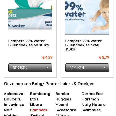
Pampers 99% Water
Pampers 99% Water
Billendoekjes 60 stuks
Billendoekjes 3x60
stuks
€ 4,39
€ 8,79
BEKIJKEN
BEKIJKEN
Onze merken Baby/ Peuter Luiers & Doekjes:
Aphanova
Bambooty
Bambo
Derma Eco
Douce N.
Etos
Huggies
Hartman
Imsevimse
Libero
Muumi
Naty Nature
Naif
Pampers
Sweetcare
Swimmies
Wetties
Zwitsal
Overige