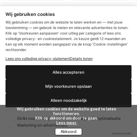
BEKIJKEN
BEKIJKEN
Wij gebruiken cookies
Wij gebruiken cookies om de website te laten werken en — met jouw
toestemming — om gebruik te meten en relevante advertenties te tonen.
Klik op 'Voorkeuren aanpassen' voor uitleg per categorie of lees ons
volledige privacy- en cookiestatement. Je keuze geldt 12 maanden en
€2,50 korting?
kan op elk moment worden aangepast via de knop 'Cookie-instellingen'
rechtsonder.
Lees ons volledige privacy-statement
Details tonen
Ja, ik wil korting
Alles accepteren
Mijn voorkeuren opslaan
Nee dankjewel
Alleen noodzakelijk
Jimmy Choo Blossom
Chopard Wish 75 ml -
Wij gebruiken cookies om de website goed te laten
Eau De Parfum Spray
Eau de parfum - for
functioneren.
40 ml
Women
Klik op akkoord om door te gaan.
Strikt noodzakelijk
Analyse en optimalisatie
(altijd)
FOLDER
Lees meer.
Marketing en advertenties
€ 29,99
€ 19,99
Akkoord
€ 45,00
€ 70,15
Marketing by GMU