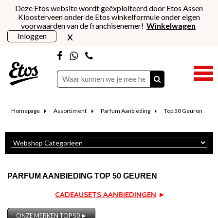
Deze Etos website wordt geëxploiteerd door Etos Assen
Kloosterveen onder de Etos winkelformule onder eigen
voorwaarden van de franchisenemer!
Winkelwagen
x
Inloggen
Homepage
Assortiment
Parfum Aanbieding
Top 50 Geuren
PARFUM AANBIEDING TOP 50 GEUREN
CADEAUSETS AANBIEDINGEN
►
ONZE MERKEN TOP 50 ►