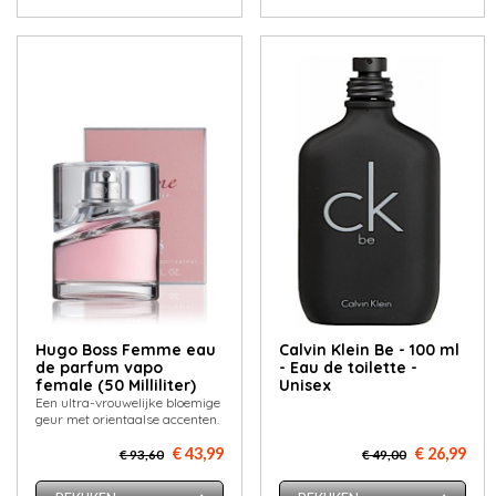
Hugo Boss Femme eau
Calvin Klein Be - 100 ml
de parfum vapo
- Eau de toilette -
female (50 Milliliter)
Unisex
Een ultra-vrouwelijke bloemige
geur met orientaalse accenten.
€ 43,99
€ 26,99
€ 93,60
€ 49,00