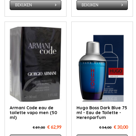
BEKIJKEN
BEKIJKEN
Armani Code eau de
Hugo Boss Dark Blue 75
toilette vapo men (50
ml - Eau de Toilette -
ml)
Herenparfum
€ 62,99
€ 30,00
€ 89,00
€ 54,00