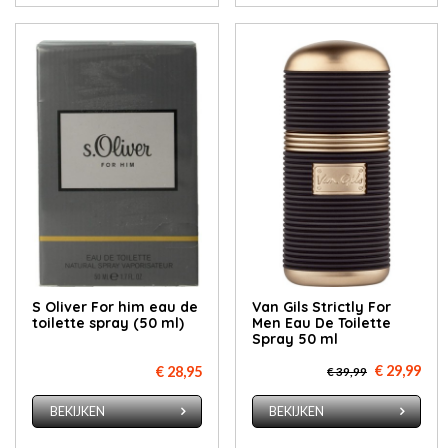
S Oliver For him eau de
Van Gils Strictly For
toilette spray (50 ml)
Men Eau De Toilette
Spray 50 ml
€ 29,99
€ 28,95
€ 39,99
BEKIJKEN
BEKIJKEN