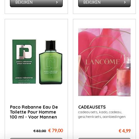
BEKIJKEN
BEKIJKEN
Paco Rabanne Eau De
CADEAUSETS
Toilette Pour Homme
cadeausets, kado, cadeau,
100 ml - Voor Mannen
geschenksets, aanbiedingen
€ 79,00
€ 4,99
€ 83,00