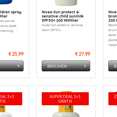
ildren spray
Nivea Sun protect &
Nive
liter
sensitive child sunmilk
bron
SPF50+ 200 Milliliter
200 M
ld voor de
Nivea Sun protect & sensitive
Besch
uid en biedt
lotion SPF50+
bruini
scherming.
bevat 
plant
melan
€ 25,99
€ 27,99
N
BEKIJKEN
B
EAL 1+1
SUPER DEAL 1+1
Z
TIS
GRATIS