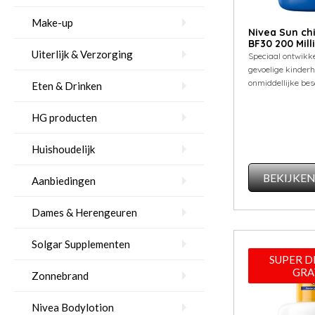
Make-up
Nivea Sun ch
BF30 200 Milli
Uiterlijk & Verzorging
Speciaal ontwikke
gevoelige kinderh
onmiddellijke be
Eten & Drinken
HG producten
Huishoudelijk
BEKIJKE
Aanbiedingen
Dames & Herengeuren
Solgar Supplementen
SUPER D
GRA
Zonnebrand
Nivea Bodylotion