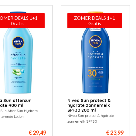
OMER DEALS 1+1
ZOMER DEALS 1+1
Gratis
Gratis
a Sun aftersun
Nivea Sun protect &
ate 400 ml
hydrate zonnemelk
SPF30 200 ml
 Sun After Sun Hydrate
Nivea Sun protect & hydrate
terende Lotion
zonnemelk SPF30
€ 29,49
€ 23,99