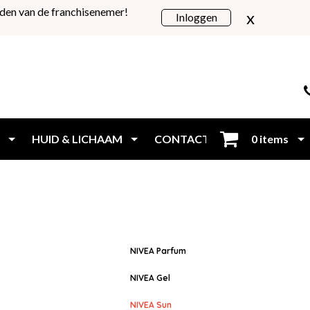
den van de franchisenemer!
x
Inloggen
HUID & LICHAAM
CONTACT
0 items
Inloggen
NIVEA Parfum
NIVEA Gel
NIVEA Sun