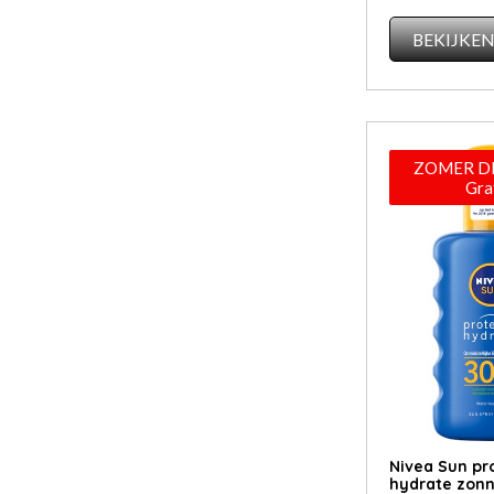
BEKIJKE
ZOMER DE
Gra
Nivea Sun pr
hydrate zon