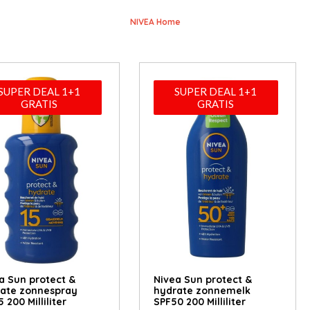
NIVEA Home
SUPER DEAL 1+1
SUPER DEAL 1+1
GRATIS
GRATIS
a Sun protect &
Nivea Sun protect &
ate zonnespray
hydrate zonnemelk
 200 Milliliter
SPF50 200 Milliliter