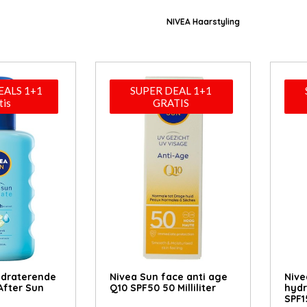
NIVEA Haarstyling
ALS 1+1
SUPER DEAL 1+1
tis
GRATIS
ydraterende
Nivea Sun face anti age
Nive
After Sun
Q10 SPF50 50 Milliliter
hydr
SPF15