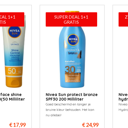
EAL 1+1
SUPER DEAL 1+1
Z
TIS
GRATIS
 face shine
Nivea Sun protect bronze
Nive
50 Milliliter
SPF30 200 Milliliter
hydr
Goed beschermd en langer je
Nivea
bruine kleur behouden. Het kan
Hydra
nu allebei!
€ 17,99
€ 24,99