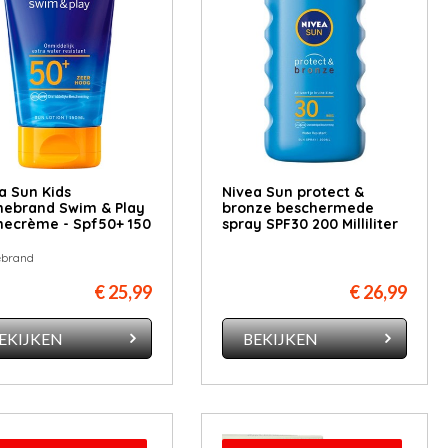
a Sun Kids
Nivea Sun protect &
ebrand Swim & Play
bronze beschermede
ecrème - Spf50+ 150
spray SPF30 200 Milliliter
ebrand
€ 25,99
€ 26,99
EKIJKEN
BEKIJKEN