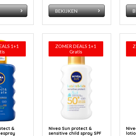
N
BEKIJKEN
B
ALS 1+1
ZOMER DEALS 1+1
Z
tis
Gratis
otect &
Nivea Sun protect &
Nive
nespray
sensitive child spray SPF
loti