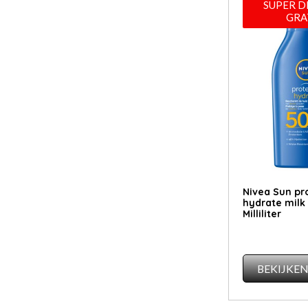
SUPER D
GRA
Nivea Sun pr
hydrate milk
Milliliter
BEKIJKE