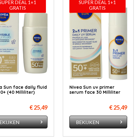
SUPER DEAL 1+1
SUPER DEAL 1+1
GRATIS
GRATIS
a Sun face daily fluid
Nivea Sun uv primer
+ (40 Milliliter)
serum face 30 Milliliter
€ 25,49
€ 25,49
EKIJKEN
BEKIJKEN