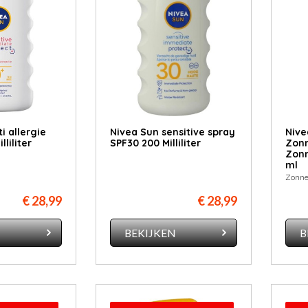
i allergie
Nivea Sun sensitive spray
Nive
liliter
SPF30 200 Milliliter
Zonn
Zonn
ml
Zonn
€ 28,99
€ 28,99
N
BEKIJKEN
B