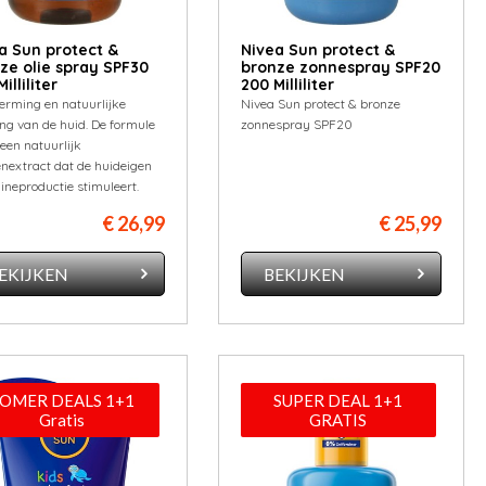
a Sun protect &
Nivea Sun protect &
ze olie spray SPF30
bronze zonnespray SPF20
illiliter
200 Milliliter
erming en natuurlijke
Nivea Sun protect & bronze
ng van de huid. De formule
zonnespray SPF20
een natuurlijk
enextract dat de huideigen
ineproductie stimuleert.
€ 26,99
€ 25,99
EKIJKEN
BEKIJKEN
OMER DEALS 1+1
SUPER DEAL 1+1
Gratis
GRATIS