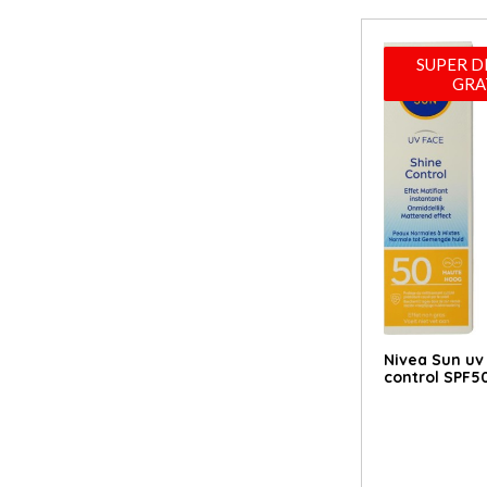
SUPER D
GRA
Nivea Sun uv
control SPF50(