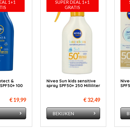
EAL 1+1
SUPER DEAL 1+1
TIS
GRATIS
otect &
Nivea Sun kids sensitive
Nive
 SPF50+ 100
spray SPF50+ 250 Milliliter
SPF50
€ 19,99
€ 32,49
N
BEKIJKEN
B