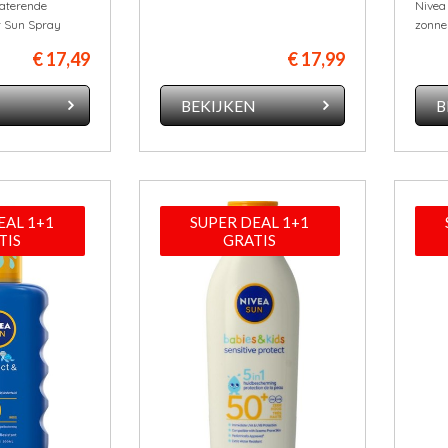
aterende
Nivea
r Sun Spray
zonne
€ 17,49
€ 17,99
N
BEKIJKEN
B
EAL 1+1
SUPER DEAL 1+1
TIS
GRATIS