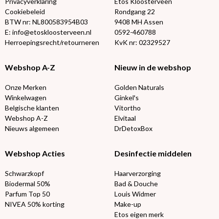
Privacyverklaring
Etos Kloosterveen
Cookiebeleid
Rondgang 22
BTW nr: NL800583954B03
9408 MH Assen
E: info@etoskloosterveen.nl
0592-460788
Herroepingsrecht/retourneren
KvK nr: 02329527
Webshop A-Z
Nieuw in de webshop
Onze Merken
Golden Naturals
Winkelwagen
Ginkel's
Belgische klanten
Vitortho
Webshop A-Z
Elvitaal
Nieuws algemeen
DrDetoxBox
Webshop Acties
Desinfectie middelen
Schwarzkopf
Haarverzorging
Biodermal 50%
Bad & Douche
Parfum Top 50
Louis Widmer
NIVEA 50% korting
Make-up
Etos eigen merk