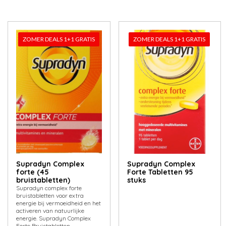
ZOMER DEALS 1+1 GRATIS
ZOMER DEALS 1+1 GRATIS
Supradyn Complex
Supradyn Complex
forte (45
Forte Tabletten 95
bruistabletten)
stuks
Supradyn complex forte
bruistabletten voor extra
energie bij vermoeidheid en het
activeren van natuurlijke
energie. Supradyn Complex
Forte Bruistabletten