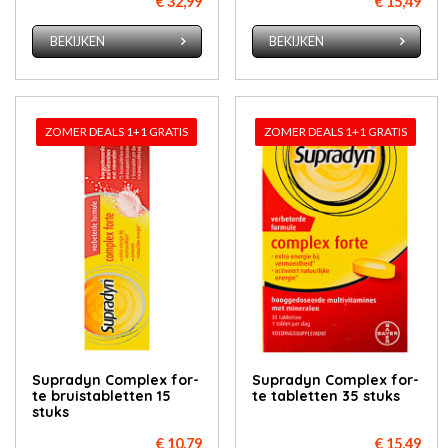
€ 32,99
€ 15,49
BEKIJKEN
BEKIJKEN
ZOMER DEALS 1+1 GRATIS
ZOMER DEALS 1+1 GRATIS
Su­p­ra­dyn Com­plex for­
Su­p­ra­dyn Com­plex for­
te bruis­ta­blet­ten 15
te ta­blet­ten 35 stuks
stuks
€ 10,79
€ 15,49