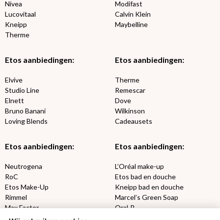
Nivea
Modifast
Lucovitaal
Calvin Klein
Kneipp
Maybelline
Therme
Etos aanbiedingen:
Etos aanbiedingen:
Elvive
Therme
Studio Line
Remescar
Elnett
Dove
Bruno Banani
Wilkinson
Loving Blends
Cadeausets
Etos aanbiedingen:
Etos aanbiedingen:
Neutrogena
L’Oréal make-up
RoC
Etos bad en douche
Etos Make-Up
Kneipp bad en douche
Rimmel
Marcel’s Green Soap
Max Factor
Oral-B