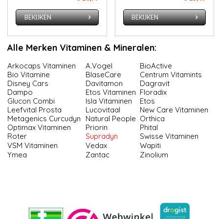
BEKIJKEN
BEKIJKEN
Alle Merken Vitaminen & Mineralen:
Arkocaps Vitaminen
A.Vogel
BioActive
Bio Vitamine
BlaseCare
Centrum Vitamints
Disney Cars
Davitamon
Dagravit
Dampo
Etos Vitaminen
Floradix
Glucon Combi
Isla Vitaminen
Etos
Leefvital Prosta
Lucovitaal
New Care Vitaminen
Meta­ge­nics Cur­cu­dyn
Natural People
Orthica
Optimax Vitaminen
Priorin
Phital
Roter
Supradyn
Swisse Vitaminen
VSM Vitaminen
Vedax
Wapiti
Ymea
Zantac
Zinolium