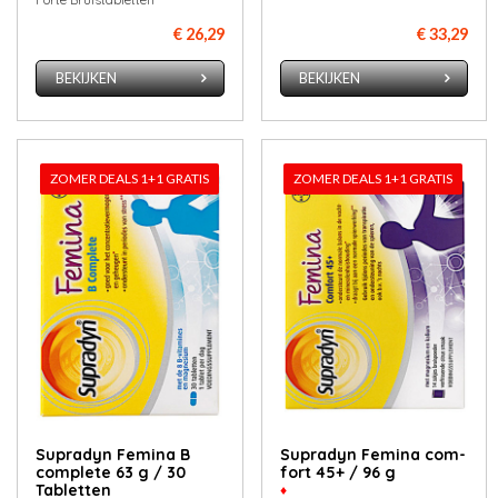
€ 26,29
€ 33,29
BEKIJKEN
BEKIJKEN
ZOMER DEALS 1+1 GRATIS
ZOMER DEALS 1+1 GRATIS
Su­p­ra­dyn Fe­mi­na B
Su­p­ra­dyn Fe­mi­na com­
com­ple­te 63 g / 30
fort 45+ / 96 g
Tabletten
♦