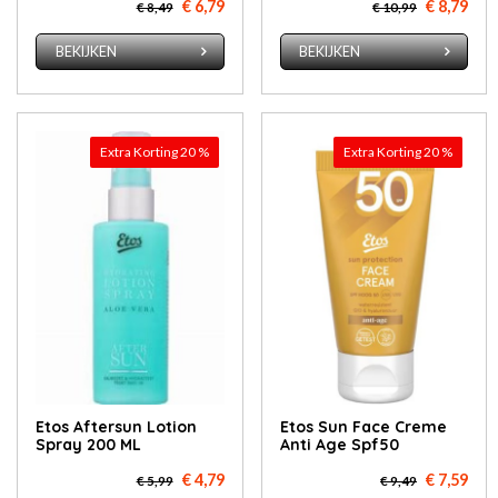
€ 6,79
€ 8,79
€ 8,49
€ 10,99
BEKIJKEN
BEKIJKEN
Extra Korting 20 %
Extra Korting 20 %
Etos Aftersun Lotion
Etos Sun Face Creme
Spray 200 ML
Anti Age Spf50
€ 4,79
€ 7,59
€ 5,99
€ 9,49