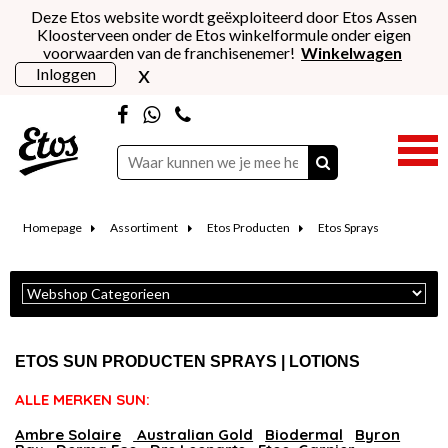
Deze Etos website wordt geëxploiteerd door Etos Assen
Kloosterveen onder de Etos winkelformule onder eigen
voorwaarden van de franchisenemer!
Winkelwagen
x
Inloggen
Homepage
Assortiment
Etos Producten
Etos Sprays
ETOS SUN PRODUCTEN SPRAYS | LOTIONS
ALLE MERKEN SUN:
Ambre Solaire
Australian Gold
Biodermal
Byron