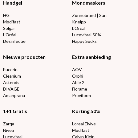
Handgel
Mondmaskers
HG
Zonnebrand | Sun
Modifast
Kneipp
Solgar
L'Oreal
L'Oréal
Lucovitaal 50%
Desinfectie
Happy Socks
Nieuwe producten
Extra aanbieding
Eucerin
AOV
Cleanium
Orphi
Attends
Able 2
DIVAGE
Florame
Amanprana
Proviform
1+1 Gratis
Korting 50%
Zarqa
Loreal Elvive
Nivea
Modifast
Lucovitaal
Calvin Klein