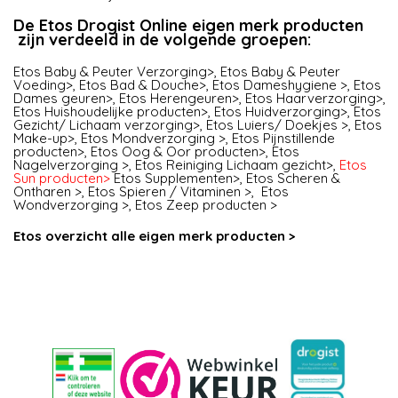
De Etos Drogist Online eigen merk producten
zijn verdeeld in de volgende groepen:
Etos Baby & Peuter Verzorging>
,
Etos Baby & Peuter
Voeding>
,
Etos Bad & Douche>
,
Etos Dameshygiene >
,
Etos
Dames geuren>
,
Etos Herengeuren>
,
Etos Haarverzorging>
,
Etos Huishoudelijke producten>
,
Etos Huidverzorging>
,
Etos
Gezicht/ Lichaam verzorging>
,
Etos Luiers/ Doekjes >
,
Etos
Make-up>
,
Etos Mondverzorging >
,
Etos Pijnstillende
producten>
,
Etos Oog & Oor producten>
,
Etos
Nagelverzorging >
,
Etos Reiniging Lichaam gezicht>
,
Etos
Sun producten>
Etos Supplementen>
,
Etos Scheren &
Ontharen >
,
Etos Spieren / Vitaminen >
,
Etos
Wondverzorging >
,
Etos Zeep producten >
Etos overzicht alle eigen merk producten >