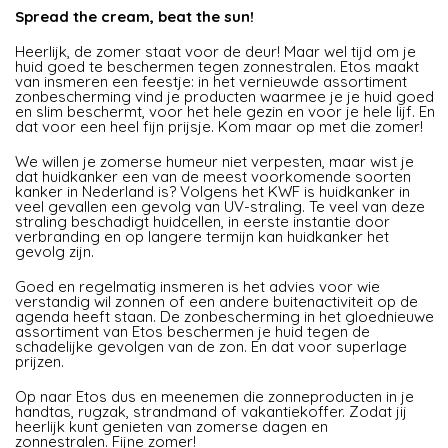
Spread the cream, beat the sun!
Heerlijk, de zomer staat voor de deur! Maar wel tijd om je
huid goed te beschermen tegen zonnestralen. Etos maakt
van insmeren een feestje: in het vernieuwde assortiment
zonbescherming vind je producten waarmee je je huid goed
en slim beschermt, voor het hele gezin en voor je hele lijf. En
dat voor een heel fijn prijsje. Kom maar op met die zomer!
We willen je zomerse humeur niet verpesten, maar wist je
dat huidkanker een van de meest voorkomende soorten
kanker in Nederland is? Volgens het KWF is huidkanker in
veel gevallen een gevolg van UV-straling. Te veel van deze
straling beschadigt huidcellen, in eerste instantie door
verbranding en op langere termijn kan huidkanker het
gevolg zijn.
Goed en regelmatig insmeren is het advies voor wie
verstandig wil zonnen of een andere buitenactiviteit op de
agenda heeft staan. De zonbescherming in het gloednieuwe
assortiment van Etos beschermen je huid tegen de
schadelijke gevolgen van de zon. En dat voor superlage
prijzen.
Op naar Etos dus en meenemen die zonneproducten in je
handtas, rugzak, strandmand of vakantiekoffer. Zodat jij
heerlijk kunt genieten van zomerse dagen en
zonnestralen. Fijne zomer!