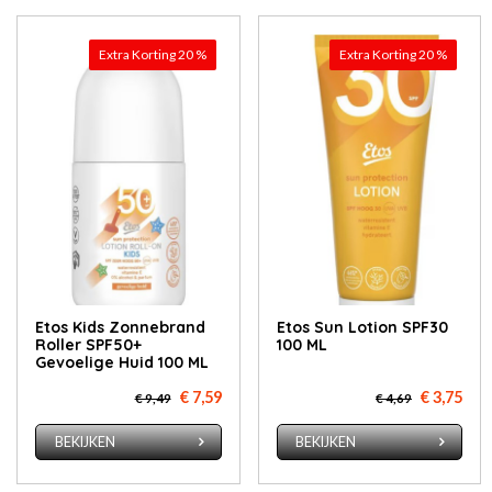
Extra Korting 20 %
Extra Korting 20 %
Etos Kids Zonnebrand
Etos Sun Lotion SPF30
Roller SPF50+
100 ML
Gevoelige Huid 100 ML
€ 7,59
€ 3,75
€ 9,49
€ 4,69
BEKIJKEN
BEKIJKEN