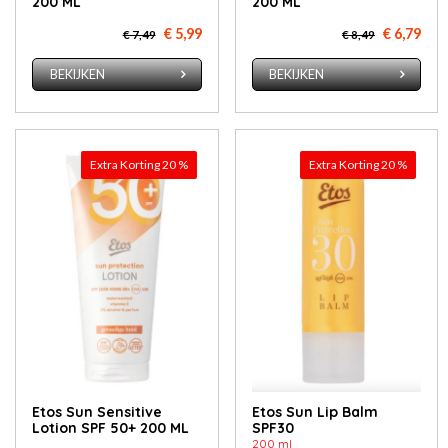
200 ML
200 ML
€ 5,99
€ 6,79
€ 7,49
€ 8,49
BEKIJKEN
BEKIJKEN
Extra Korting 20 %
Extra Korting 20 %
Etos Sun Sensitive
Etos Sun Lip Balm
Lotion SPF 50+ 200 ML
SPF30
200 ml