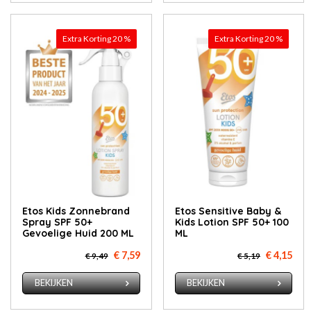
Extra Korting 20 %
Extra Korting 20 %
Etos Kids Zonnebrand
Etos Sensitive Baby &
Spray SPF 50+
Kids Lotion SPF 50+ 100
Gevoelige Huid 200 ML
ML
€ 7,59
€ 4,15
€ 9,49
€ 5,19
BEKIJKEN
BEKIJKEN