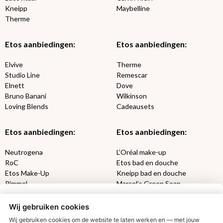
Kneipp
Maybelline
Therme
Etos aanbiedingen:
Etos aanbiedingen:
Elvive
Therme
Studio Line
Remescar
Elnett
Dove
Bruno Banani
Wilkinson
Loving Blends
Cadeausets
Etos aanbiedingen:
Etos aanbiedingen:
Neutrogena
L’Oréal make-up
RoC
Etos bad en douche
Etos Make-Up
Kneipp bad en douche
Rimmel
Marcel’s Green Soap
Max Factor
Oral-B
Wij gebruiken cookies
Etos aanbiedingen:
DETOXEN
Wij gebruiken cookies om de website te laten werken en — met jouw