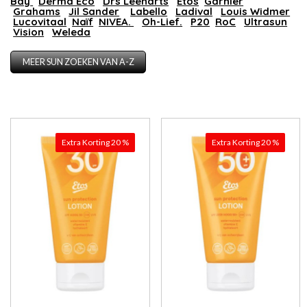
Bay
Derma Eco
Drs Leenarts
Etos
Garnier
Grahams
Jil Sander
Labello
Ladival
Louis Widmer
Lucovitaal
Naïf
NIVEA
.
Oh-Lief.
P20
RoC
Ultrasun
Vision
Weleda
MEER SUN ZOEKEN VAN A-Z
Extra Korting 20 %
Extra Korting 20 %