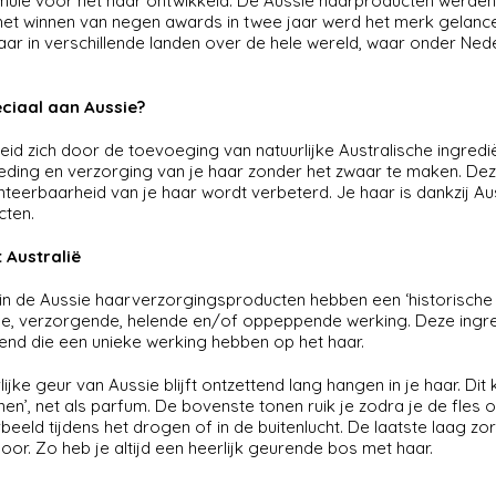
mule voor het haar ontwikkeld. De Aussie haarproducten werden 
et winnen van negen awards in twee jaar werd het merk gelancee
aar in verschillende landen over de hele wereld, waar onder Nede
eciaal aan Aussie?
id zich door de toevoeging van natuurlijke Australische ingred
eding en verzorging van je haar zonder het zwaar te maken. Deze 
eerbaarheid van je haar wordt verbeterd. Je haar is dankzij A
cten.
t Australië
 in de Aussie haarverzorgingsproducten hebben een ‘historische
, verzorgende, helende en/of oppeppende werking. Deze ingre
lend die een unieke werking hebben op het haar.
rlijke geur van Aussie blijft ontzettend lang hangen in je haar. 
onen’, net als parfum. De bovenste tonen ruik je zodra je de fles
eeld tijdens het drogen of in de buitenlucht. De laatste laag zor
or. Zo heb je altijd een heerlijk geurende bos met haar.