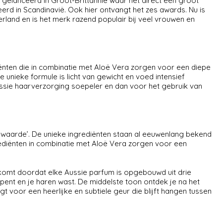
gelanceerd in Groot-Brittannië waar het direct een groot
rd in Scandinavië. Ook hier ontvangt het zes awards. Nu is
rland en is het merk razend populair bij veel vrouwen en
iënten die in combinatie met Aloë Vera zorgen voor een diepe
unieke formule is licht van gewicht en voed intensief
ussie haarverzorging soepeler en dan voor het gebruik van
 waarde’. De unieke ingrediënten staan al eeuwenlang bekend
diënten in combinatie met Aloë Vera zorgen voor een
Dit komt doordat elke Aussie parfum is opgebouwd uit drie
 opent en je haren wast. De middelste toon ontdek je na het
gt voor een heerlijke en subtiele geur die blijft hangen tussen