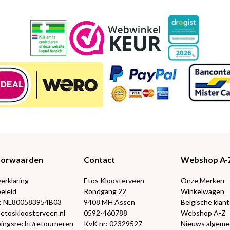
Voorwaarden
Contact
Webshop A-
verklaring
Etos Kloosterveen
Onze Merken
eleid
Rondgang 22
Winkelwagen
: NL800583954B03
9408 MH Assen
Belgische klan
@etoskloosterveen.nl
0592-460788
Webshop A-Z
ingsrecht/retourneren
KvK nr: 02329527
Nieuws algem