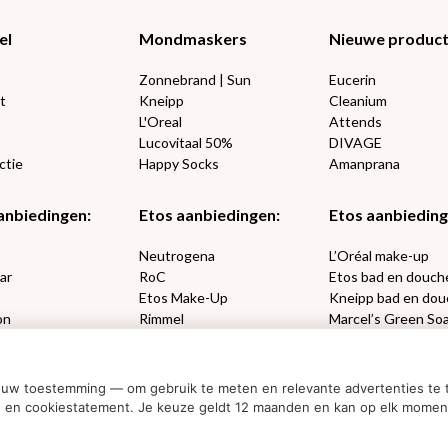
el
Mondmaskers
Nieuwe produc
Zonnebrand | Sun
Eucerin
t
Kneipp
Cleanium
L'Oreal
Attends
Lucovitaal 50%
DIVAGE
ctie
Happy Socks
Amanprana
anbiedingen:
Etos aanbiedingen:
Etos aanbieding
€2,50 korting?
e
Neutrogena
L’Oréal make-up
ar
RoC
Etos bad en douch
Etos Make-Up
Kneipp bad en dou
on
Rimmel
Marcel’s Green So
Ja, ik wil korting
sets
Max Factor
Oral-B
ouw toestemming — om gebruik te meten en relevante advertenties te t
Nee dankjewel
acy- en cookiestatement. Je keuze geldt 12 maanden en kan op elk mome