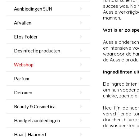
fantastische for
succes was. Na h
Aanbiedingen SUN
Aussie verkrijgb
mannen.
Afvallen
Wat is er zo sp
Etos Folder
Aussie ondersche
en intensieve vo
Desinfectie producten
waardoor de hant
de Aussie produ
Webshop
Ingrediënten ui
Parfum
De ingrediënten
om hun voedende
Detoxen
unieke, zachte b
Beauty & Cosmetica
Heel fijn: de hee
verschillende ‘t
douchen, bijvoorb
Handgel aanbiedingen
de wasbeurten do
Haar | Haarverf