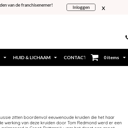
den van de franchisenemer!
x
Inloggen
HUID & LICHAAM
CONTACT
0 items
Inloggen
 Aussie zitten boordenvol eeuwenoude kruiden die het haar
de werking van deze kruiden door Tom Redmond werd er een