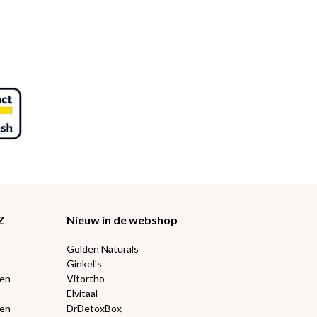
Z
Nieuw in de webshop
Golden Naturals
Ginkel's
ten
Vitortho
Elvitaal
een
DrDetoxBox