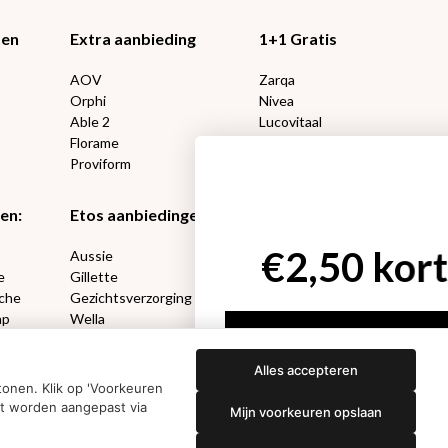
ten
Extra aanbieding
1+1 Gratis
AOV
Zarqa
Orphi
Nivea
Able 2
Lucovitaal
Florame
Kneipp
Proviform
Therme
en:
Etos aanbiedingen:
DETOXEN
Aussie
Always
e
Gillette
Libresse
che
Gezichtsverzorging
Gliss Kur
ap
Wella
Etos maandlenzen
Syoss
Etos billendoekjes
Alles accepteren
onen. Klik op 'Voorkeuren
nt worden aangepast via
Mijn voorkeuren opslaan