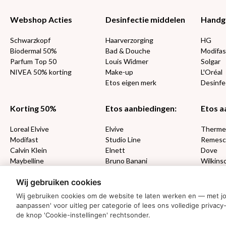
Webshop Acties
Desinfectie middelen
Handg
Schwarzkopf
Haarverzorging
HG
Biodermal 50%
Bad & Douche
Modifas
Parfum Top 50
Louis Widmer
Solgar
NIVEA 50% korting
Make-up
L'Oréal
Etos eigen merk
Desinfe
Korting 50%
Etos aanbiedingen:
Etos a
Loreal Elvive
Elvive
Therm
Modifast
Studio Line
Remesc
Calvin Klein
Elnett
Dove
Maybelline
Bruno Banani
Wilkins
Loving Blends
Cadeau
Wij gebruiken cookies
Wij gebruiken cookies om de website te laten werken en — met j
MONDKAPJES
aanpassen' voor uitleg per categorie of lees ons volledige priv
de knop 'Cookie-instellingen' rechtsonder.
NIVEA SUN