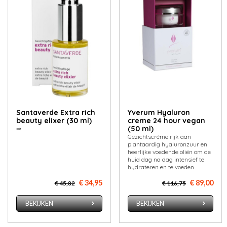
Santaverde Extra rich
Yverum Hyaluron
beauty elixer (30 ml)
creme 24 hour vegan
(50 ml)
⇒
Gezichtscrème rijk aan
plantaardig hyaluronzuur en
heerlijke voedende oliën om de
huid dag na dag intensief te
hydrateren en te voeden.
€ 34,95
€ 89,00
€ 45,82
€ 116,75
BEKIJKEN
BEKIJKEN