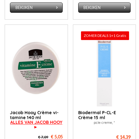
BEKIJKEN
BEKIJKEN
ZOMER DEALS 1+1 Gratis
Ja­cob Hooy Crè­me vi­
Biodermal P-CL-E
ta­mi­ne 140 ml
Crème 15 ml
ALLES VAN JACOB HOOY
pcle creme, *
►
€ 5,05
€ 14,39
€ 7,09