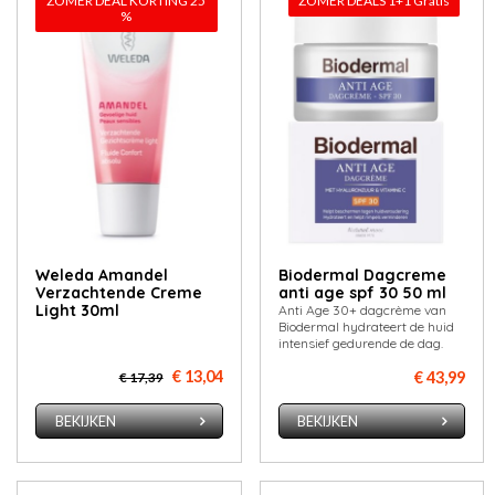
ZOMER DEAL KORTING 25
ZOMER DEALS 1+1 Gratis
%
Weleda Amandel
Biodermal Dagcreme
Verzachtende Creme
anti age spf 30 50 ml
Light 30ml
Anti Age 30+ dagcrème van
Biodermal hydrateert de huid
intensief gedurende de dag.
€ 13,04
€ 43,99
€ 17,39
BEKIJKEN
BEKIJKEN