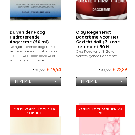
Dr. van der Hoog
Olay Regenerist
Hydraterende
Dagcrème Voor Het
dagcreme (50 ml)
Gezicht daily 3-zone
treatment 50 ML
De hydraterende dagcrème
verbetert de vochtbalans van
Olaz Regenerist 3-Zone
de huid waardoor deze weer
Verstevigende Dagcrème
zacht en glad aanvoelt
€ 19,94
€ 22,39
€ 20,99
€ 31,99
BEKIJKEN
BEKIJKEN
SUPER ZOMER DEAL 45 %
ZOMER DEAL KORTING 25
KORTING
%