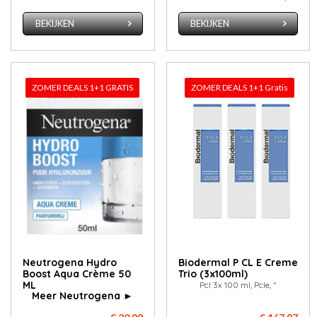
BEKIJKEN
BEKIJKEN
ZOMER DEALS 1+1 GRATIS
ZOMER DEALS 1+1 Gratis
Neutrogena Hydro
Biodermal P CL E Creme
Boost Aqua Crème 50
Trio (3x100ml)
ML
Pcl 3x 100 ml, Pcle, *
Meer Neutrogena ►