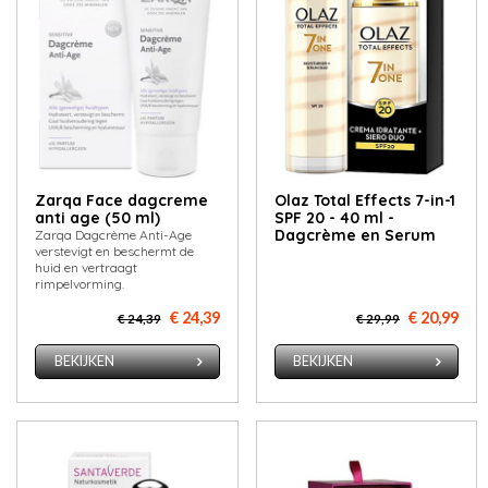
Zarqa Face dagcreme
Olaz Total Effects 7-in-1
anti age (50 ml)
SPF 20 - 40 ml -
Dagcrème en Serum
Zarqa Dagcrème Anti-Age
verstevigt en beschermt de
huid en vertraagt
rimpelvorming.
€ 24,39
€ 20,99
€ 24,39
€ 29,99
BEKIJKEN
BEKIJKEN