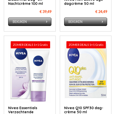
Nachtcrème 100 ml
dag­crè­me 50 ml
€ 39,49
€ 24,49
BEKIJKEN
BEKIJKEN
ZOMER DEALS 1+1 Gratis
ZOMER DEALS 1+1 Gratis
Nivea Essentials
Ni­vea Q10 SPF30 dag­
Verzachtende
crè­me 50 ml