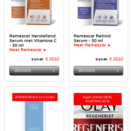
Remescar Herstellend
Remescar Retinol
Serum met Vitamine C
Serum - 30 ml
Meer Remescar ►
- 30 ml
Meer Remescar ►
€ 20,62
€ 20,62
€ 27,49
€ 27,49
BEKIJKEN
BEKIJKEN
ZOMER DEALS 1+1 Gratis
Super Zomer DEAL
KORTING 30 %