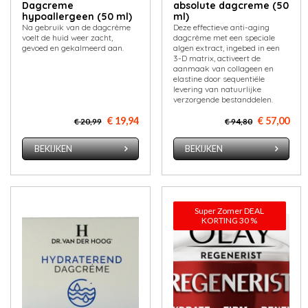
Dagcreme
absolute dagcreme (50
hypoallergeen (50 ml)
ml)
Na gebruik van de dagcrème
​Deze effectieve anti-aging
voelt de huid weer zacht,
dagcrème met een speciale
gevoed en gekalmeerd aan.
algen extract, ingebed in een
3-D matrix, activeert de
aanmaak van collageen en
elastine door sequentiële
levering van natuurlijke
verzorgende bestanddelen.
€ 19,94
€ 57,00
€ 20,99
€ 94,80
BEKIJKEN
BEKIJKEN
Super Zomer DEAL
KORTING 30 %