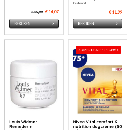
buitenaf.
€ 14,07
€ 11,99
€ 15,99
BEKIJKEN
BEKIJKEN
ZOMER DEALS 1+1 Gratis
Louis Widmer
Nivea Vital comfort &
Remederm
nutrition dagcreme (50