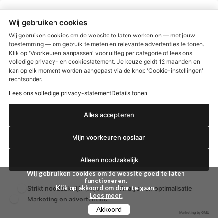
Louis Widmer
Louis Widmer Tinted
Dagcreme
Moisturizer Bronze 02
(geparfumeerd) 50 ML
Met Parfum Dagcrème
Wij gebruiken cookies
30 ml
Wij gebruiken cookies om de website te laten werken en — met jouw
€ 26,63
€ 21,15
€ 29,59
€ 23,50
toestemming — om gebruik te meten en relevante advertenties te tonen.
Klik op 'Voorkeuren aanpassen' voor uitleg per categorie of lees ons
BEKIJKEN
BEKIJKEN
volledige privacy- en cookiestatement. Je keuze geldt 12 maanden en
€2,50 korting?
kan op elk moment worden aangepast via de knop 'Cookie-instellingen'
rechtsonder.
Lees ons volledige privacy-statement
Details tonen
KORTING 10 %
Ja, ik wil korting
Alles accepteren
Mijn voorkeuren opslaan
Nee dankjewel
Alleen noodzakelijk
Wij gebruiken cookies om de website goed te laten
functioneren.
Klik op akkoord om door te gaan.
Strikt noodzakelijk
Analyse en optimalisatie
(altijd)
Lees meer.
Marketing en advertenties
Akkoord
Marketing by GMU