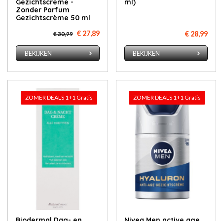
Gezichtscreme -
ml)
Zonder Parfum
Gezichtscrème 50 ml
€ 27,89
€ 28,99
€ 30,99
BEKIJKEN
BEKIJKEN
ZOMER DEALS 1+1 Gratis
ZOMER DEALS 1+1 Gratis
Biodermal Dag- en
Ni­vea Men ac­ti­ve age