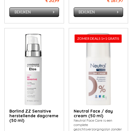
€ 20,99
€ 167,97
BEKIJKEN
BEKIJKEN
ZOMER DEALS 1+1 GRATIS
Borlind ZZ Sensitive
Neutral Face / day
herstellende dagcreme
cream (50 ml)
(50 ml)
Neutral Face Care is een
complete
gezichtsverzorgingslijn zonder