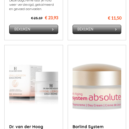
Deze dagcrème laat je huid
weer verstevigd, gekalmeerd
en gevoed aanvoelen.
€ 23,93
€ 11,50
€ 25,19
BEKIJKEN
BEKIJKEN
Dr. van der Hoog
Borlind System