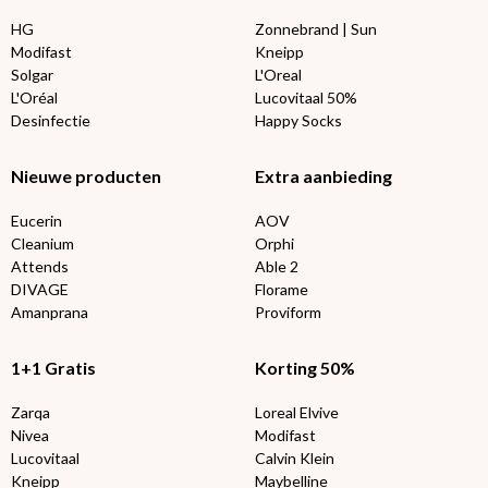
HG
Zonnebrand | Sun
Modifast
Kneipp
Solgar
L'Oreal
L'Oréal
Lucovitaal 50%
Desinfectie
Happy Socks
Nieuwe producten
Extra aanbieding
Eucerin
AOV
Cleanium
Orphi
Attends
Able 2
DIVAGE
Florame
Amanprana
Proviform
1+1 Gratis
Korting 50%
Zarqa
Loreal Elvive
Nivea
Modifast
Lucovitaal
Calvin Klein
Kneipp
Maybelline