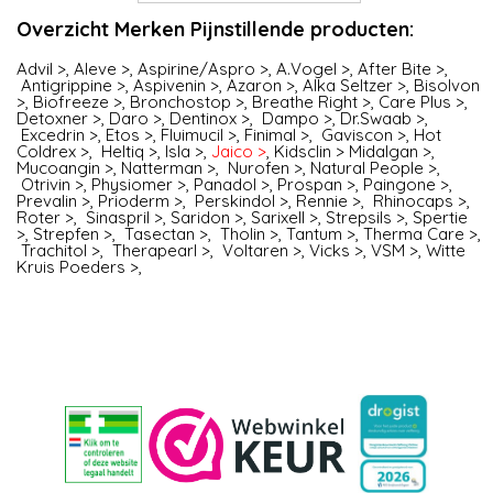
Overzicht Merken Pijnstillende producten:
Advil >
,
Aleve >
,
Aspirine/Aspro >
,
A.Vogel >
,
After Bite >
,
Antigrippine >
,
Aspivenin >
,
Azaron >
,
Alka Seltzer >
,
Bisolvon
>
,
Biofreeze >
,
Bronchostop >
,
Breathe Right >
,
Care Plus >
,
Detoxner >
,
Daro >
,
Dentinox >
,
Dampo >
,
Dr.Swaab >
,
Excedrin >
,
Etos >
,
Fluimucil >
,
Finimal >
,
Gaviscon >
,
Hot
Coldrex >
,
Heltiq >
,
Isla >
,
Jaico >
,
Kidsclin >
Midalgan >
,
Mucoangin >
,
Natterman >
,
Nurofen
>,
Natural People >
,
Otrivin >
,
Physiomer >
,
Panadol >
,
Prospan >
,
Paingone >
,
Prevalin >
,
Prioderm >
,
Perskindol >
,
Rennie >
,
Rhinocaps >
,
Roter >
,
Sinaspril >
,
Saridon >
,
Sarixell >
,
Strepsils >
,
Spertie
>
,
Strepfen >
,
Tasectan >
,
Tholin >
,
Tantum >
,
Therma Care >
,
Trachitol >
,
Therapearl >
,
Voltaren >
,
Vicks >
,
VSM >
,
Witte
Kruis Poeders >
,