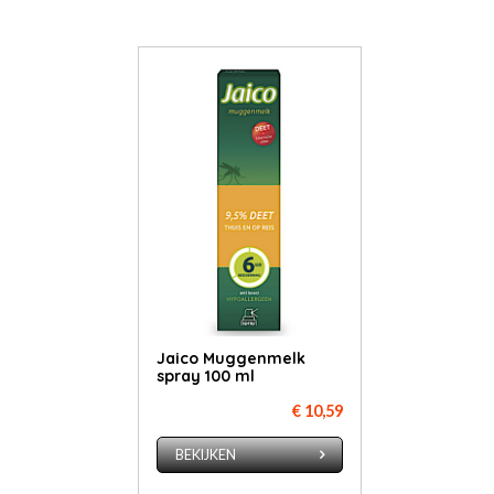
Jai­co Mug­gen­melk
spray 100 ml
€ 10,59
BEKIJKEN