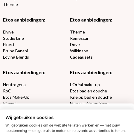
Therme
Etos aanbiedingen:
Etos aanbiedingen:
Elvive
Therme
Studio Line
Remescar
Elnett
Dove
Bruno Banani
Wilkinson
Loving Blends
Cadeausets
Etos aanbiedingen:
Etos aanbiedingen:
Neutrogena
L’Oréal make-up
RoC
Etos bad en douche
Etos Make-Up
Kneipp bad en douche
Rimmel
Marcel’s Green Soap
Max Factor
Oral-B
Wij gebruiken cookies
Etos aanbiedingen:
DETOXEN
Wij gebruiken cookies om de website te laten werken en — met jouw
toestemming — om gebruik te meten en relevante advertenties te tonen.