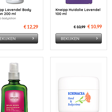
pp Lavendel Body
Kneipp Huidolie Lavendel
on 200 ml
100 ml
p bodylotion
€ 10,99
€ 12,29
€ 10,99
EKIJKEN
BEKIJKEN