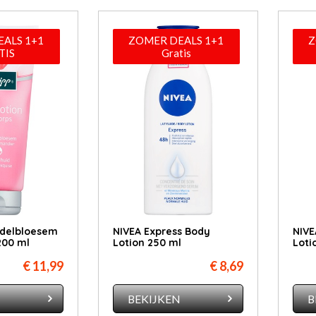
ALS 1+1
ZOMER DEALS 1+1
Z
TIS
Gratis
delbloesem
NIVEA Express Body
NIVE
200 ml
Lotion 250 ml
Loti
€ 11,99
€ 8,69
N
BEKIJKEN
B