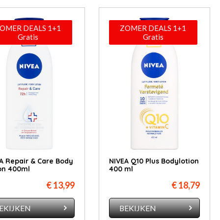
OMER DEALS 1+1
ZOMER DEALS 1+1
Gratis
Gratis
A Repair & Care Body
NIVEA Q10 Plus Bodylotion
on 400ml
400 ml
€ 13,99
€ 18,79
EKIJKEN
BEKIJKEN