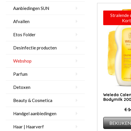
Aanbiedingen SUN
Stralende 
Kort
Afvallen
Etos Folder
Desinfectie producten
Webshop
Parfum
Detoxen
Weleda Cale
Bodymilk 20
Beauty & Cosmetica
€ 1
Handgel aanbiedingen
BEKIJKE
Haar | Haarverf