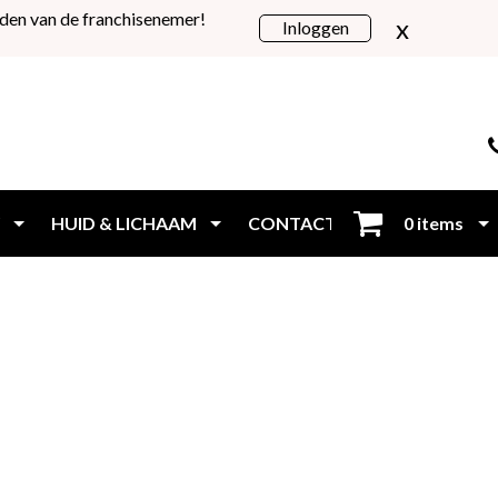
den van de franchisenemer!
x
Inloggen
HUID & LICHAAM
CONTACT
0 items
Inloggen