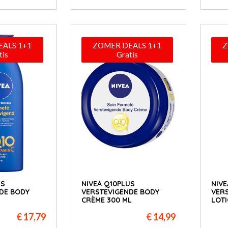
ALS 1+1
ZOMER DEALS 1+1
Z
tis
Gratis
US
NIVEA Q10PLUS
NIVE
DE BODY
VERSTEVIGENDE BODY
VER
CRÈME 300 ML
LOTI
€ 17,79
€ 14,99