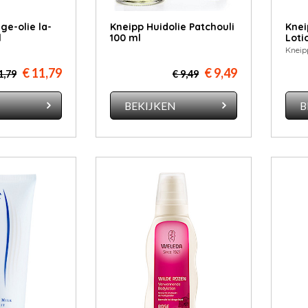
ge-olie la­
Kneipp Huidolie Patchouli
Knei
l
100 ml
Loti
Kneip
€ 11,79
€ 9,49
1,79
€ 9,49
N
BEKIJKEN
B