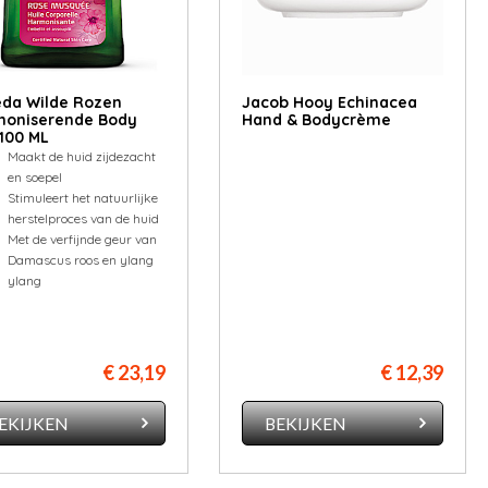
da Wilde Rozen
Jacob Hooy Echinacea
moniserende Body
Hand & Bodycrème
 100 ML
Maakt de huid zijdezacht
en soepel
Stimuleert het natuurlijke
herstelproces van de huid
Met de verfijnde geur van
Damascus roos en ylang
ylang
€ 23,19
€ 12,39
EKIJKEN
BEKIJKEN