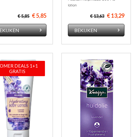
lotion
€ 5,85
€ 13,29
€ 5,85
€ 13,63
EKIJKEN
BEKIJKEN
OMER DEALS 1+1
GRATIS