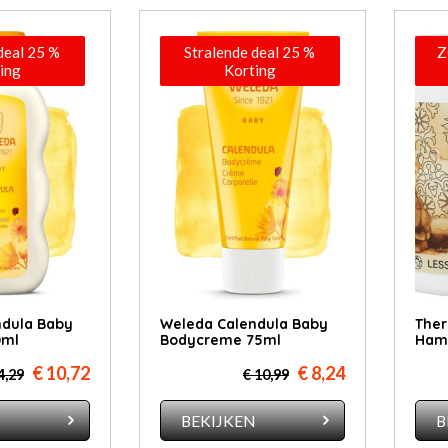
deal 25 %
Stralende deal 25 %
Z
ing
Korting
ndula Baby
Weleda Calendula Baby
Ther
0ml
Bodycreme 75ml
Ham
€ 10,72
€ 8,24
4,29
€ 10,99
N
BEKIJKEN
B