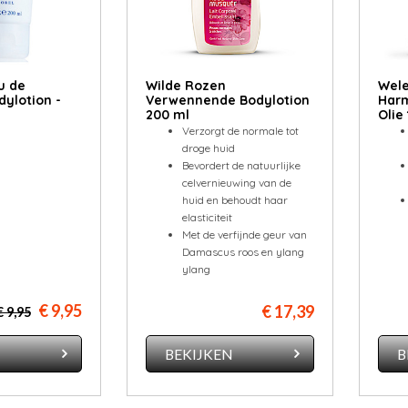
u de
Wilde Rozen
Wele
dylotion -
Verwennende Bodylotion
Har
200 ml
Olie
Verzorgt de normale tot
droge huid
Bevordert de natuurlijke
celvernieuwing van de
huid en behoudt haar
elasticiteit
Met de verfijnde geur van
Damascus roos en ylang
ylang
€ 9,95
€ 17,39
€ 9,95
N
BEKIJKEN
B