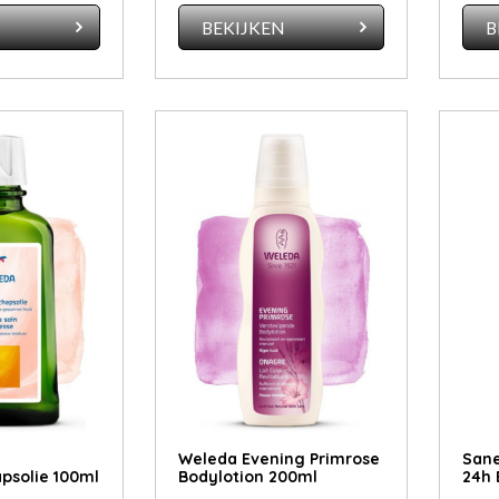
N
BEKIJKEN
B
Weleda Evening Primrose
Sane
psolie 100ml
Bodylotion 200ml
24h 