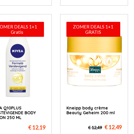
OMER DEALS 1+1
ZOMER DEALS 1+1
Gratis
GRATIS
A Q10PLUS
Kneipp body crème
STEVIGENDE BODY
Beauty Geheim 200 ml
ON 250 ML
€ 12,49
€ 12,19
€ 12,49