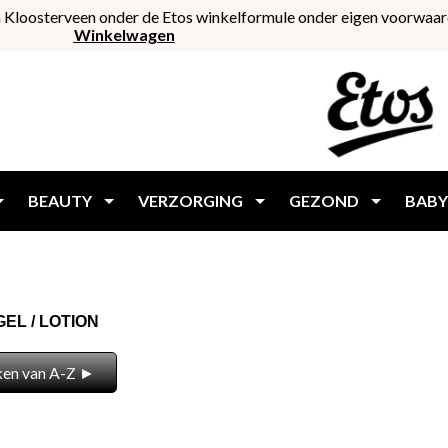
 Kloosterveen onder de Etos winkelformule onder eigen voorwaar
Winkelwagen
BEAUTY
VERZORGING
GEZOND
BABY
EL / LOTION
ken van A-Z ►