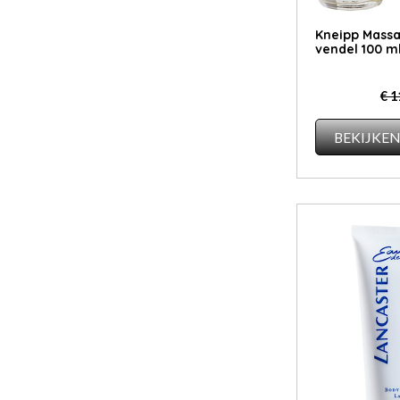
Kneipp Mas­sa­
ven­del 100 m
€ 1
BEKIJKE