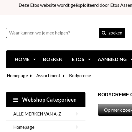
Deze Etos website wordt geëxploiteerd door Etos Assen
zoeken
HOME
BOEKEN
ETOS
AANBIEDING
Homepage
Assortiment
Bodycreme
BODYCREME G
Webshop Categorieen
Op merk zoe
ALLE MERKEN VAN A-Z
Homepage