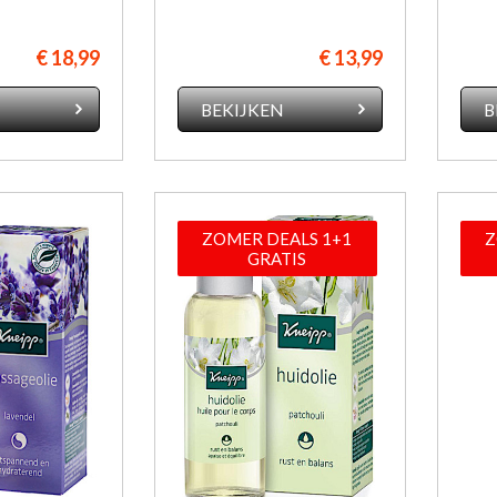
€ 18,99
€ 13,99
N
BEKIJKEN
B
ZOMER DEALS 1+1
Z
GRATIS