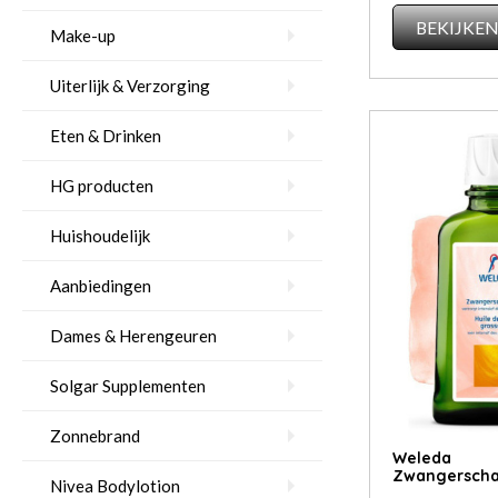
BEKIJKE
Make-up
Uiterlijk & Verzorging
Eten & Drinken
HG producten
Huishoudelijk
Aanbiedingen
Dames & Herengeuren
Solgar Supplementen
Zonnebrand
Weleda
Zwangerscha
Nivea Bodylotion