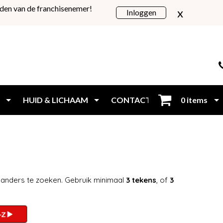
den van de franchisenemer!
x
Inloggen
HUID & LICHAAM
CONTACT
0 items
Inloggen
 anders te zoeken. Gebruik minimaal
3 tekens
, of
3