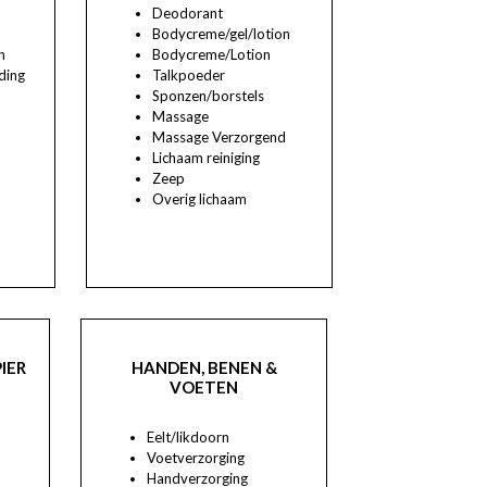
Deodorant
Bodycreme/gel/lotion
n
Bodycreme/Lotion
ding
Talkpoeder
Sponzen/borstels
Massage
Massage Verzorgend
Lichaam reiniging
Zeep
Overig lichaam
IER
HANDEN, BENEN &
VOETEN
Eelt/likdoorn
Voetverzorging
Handverzorging