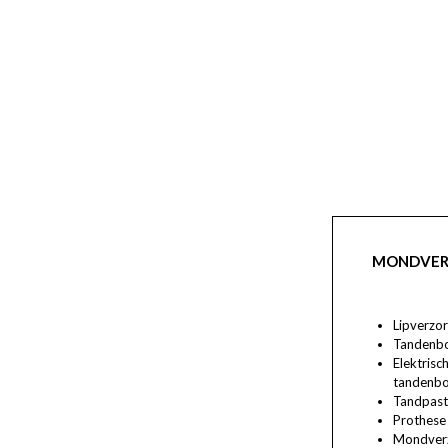
MONDVER
Lipverzor
Tandenbo
Elektrisc
tandenbo
Tandpast
Prothese
Mondver