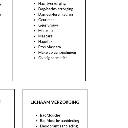
g
Nachtverzorging
Dag/nachtverzorging
g
Dames/Herengeuren
Geur man
Geur vrouw
Make up
Mascara
Nagellak
/
Etos Mascara
Make up aanbiedingen
Overig cosmetica
F
LICHAAM VERZORGING
Bad/douche
Bad/douche aanbieding
Deodorant aanbieding