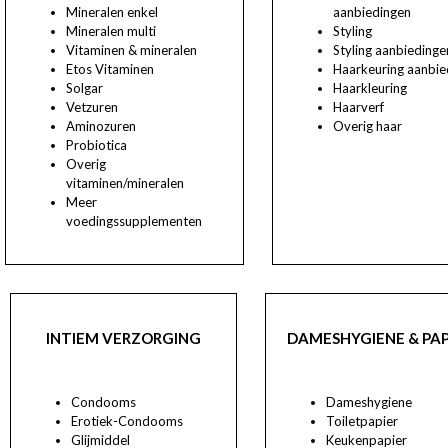
Mineralen enkel
aanbiedingen
Mineralen multi
Styling
Vitaminen & mineralen
Styling aanbiedinge
Etos Vitaminen
Haarkeuring aanbie
Solgar
Haarkleuring
Vetzuren
Haarverf
Aminozuren
Overig haar
Probiotica
Overig
vitaminen/mineralen
Meer
voedingssupplementen
INTIEM VERZORGING
DAMESHYGIENE & PAP
Condooms
Dameshygiene
Erotiek-Condooms
Toiletpapier
Glijmiddel
Keukenpapier