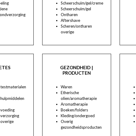
eling
Scheerschuim/gel/creme
iene
Scheerschuim/gel
ondverzorging
Ontharen
Aftershave
Scheren/ontharen
overige
ETES
GEZONDHEID |
PRODUCTEN
testmaterialen
Waren
Etherische
 hulpmiddelen
olien/aromatherapie
Aromatherapie
 voeding
Boeken/folders
 verzorging
Kleding/ondergoed
 overige
Overig
gezondheidsproducten