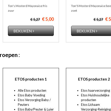
Ton's Mosterd Mayonaise fris
Ton'S Mosterd Mayonaise bee
zuur
zoet
€ 5,00
€ 
€ 5,27
€ 5,27
BEKIJKEN
BEKIJKEN
roepen :
ETOS producten 1
ETOS producten 2
Alle Etos producten
Etos haarverzorging
Etos Baby Voeding
Etos Huishoudelijke
Etos Verzorging Baby /
producten
Peuters
Etos Lichaam
Etos Baby/Peuter & Luier
Verzorging-Reiniging