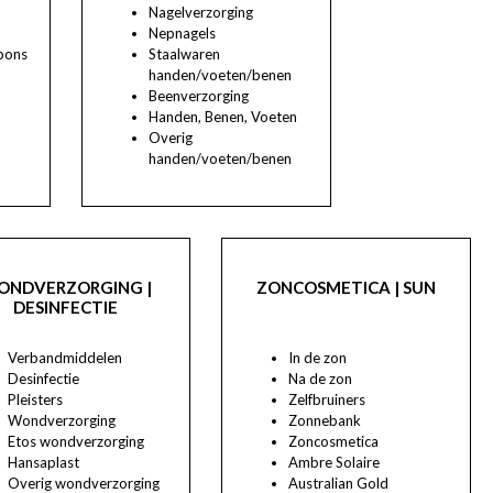
Nagelverzorging
Nepnagels
pons
Staalwaren
handen/voeten/benen
Beenverzorging
Handen, Benen, Voeten
Overig
handen/voeten/benen
ONDVERZORGING |
ZONCOSMETICA | SUN
DESINFECTIE
Verbandmiddelen
In de zon
Desinfectie
Na de zon
Pleisters
Zelfbruiners
Wondverzorging
Zonnebank
Etos wondverzorging
Zoncosmetica
Hansaplast
Ambre Solaire
Overig wondverzorging
Australian Gold