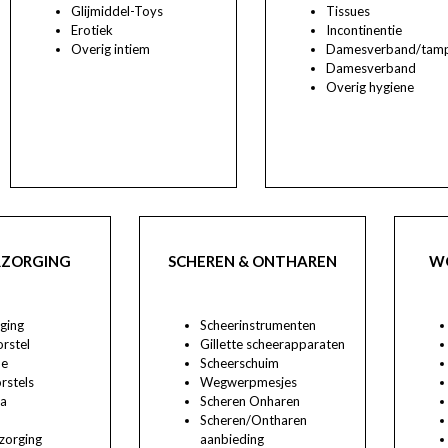
Glijmiddel-Toys
Tissues
Erotiek
Incontinentie
Overig intiem
Damesverband/tam
Damesverband
Overig hygiene
ZORGING
SCHEREN & ONTHAREN
W
ging
Scheerinstrumenten
rstel
Gillette scheerapparaten
he
Scheerschuim
rstels
Wegwerpmesjes
a
Scheren Onharen
Scheren/Ontharen
zorging
aanbieding