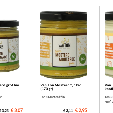
rd grof bio
Van Ton Mosterd fijn bio
Van 
(170 gr)
knofl
of
Ton's Mosterd fijn
Ton'S
knofl
€ 3,07
€ 2,95
€ 3,23
€ 3,11