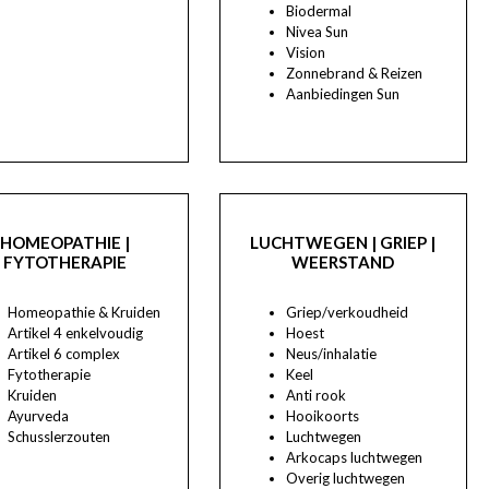
Biodermal
Nivea Sun
Vision
Zonnebrand & Reizen
Aanbiedingen Sun
HOMEOPATHIE |
LUCHTWEGEN | GRIEP |
FYTOTHERAPIE
WEERSTAND
Homeopathie & Kruiden
Griep/verkoudheid
Artikel 4 enkelvoudig
Hoest
Artikel 6 complex
Neus/inhalatie
Fytotherapie
Keel
Kruiden
Anti rook
Ayurveda
Hooikoorts
Schusslerzouten
Luchtwegen
Arkocaps luchtwegen
Overig luchtwegen