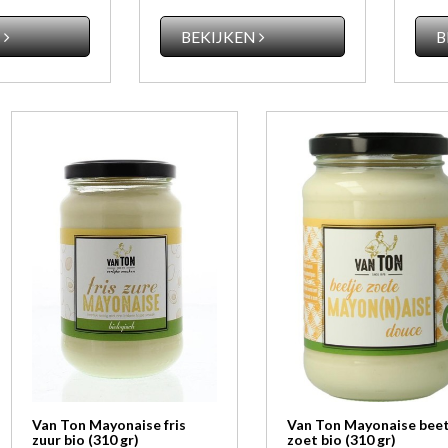
N
BEKIJKEN
B
Van Ton Mayonaise fris
Van Ton Mayonaise beet
zuur bio (310 gr)
zoet bio (310 gr)