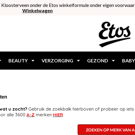
 Kloosterveen onder de Etos winkelformule onder eigen voorwaar
Winkelwagen
BEAUTY
VERZORGING
GEZOND
BABY
ten
wat u zocht?
Gebruik de zoekbalk hierboven of probeer op iets
oor alle 3600
A-Z
merken
HIER