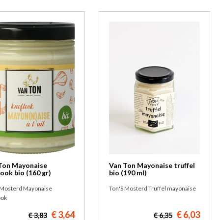
Ton Mayonaise
Van Ton Mayonaise truffel
ook bio (160 gr)
bio (190 ml)
 Mosterd Mayonaise
Ton'S Mosterd Truffel mayonaise
ook
€ 6,03
€ 3,64
€ 6,35
€ 3,83