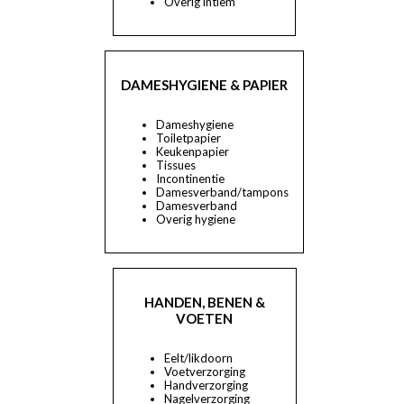
Overig intiem
DAMESHYGIENE & PAPIER
Dameshygiene
Toiletpapier
Keukenpapier
Tissues
Incontinentie
Damesverband/tampons
Damesverband
Overig hygiene
HANDEN, BENEN &
VOETEN
Eelt/likdoorn
Voetverzorging
Handverzorging
Nagelverzorging