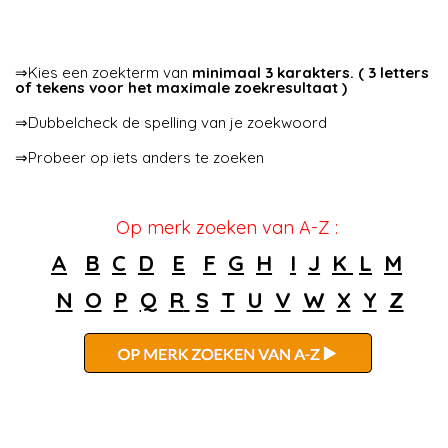
⇒Kies een zoekterm van
minimaal 3 karakters. ( 3 letters
of tekens voor het maximale zoekresultaat )
⇒Dubbelcheck de spelling van je zoekwoord
⇒Probeer op iets anders te zoeken
Op merk zoeken van A-Z :
A
B
C
D
E
F
G
H
I
J
K
L
M
N
O
P
Q
R
S
T
U
V
W
X
Y
Z