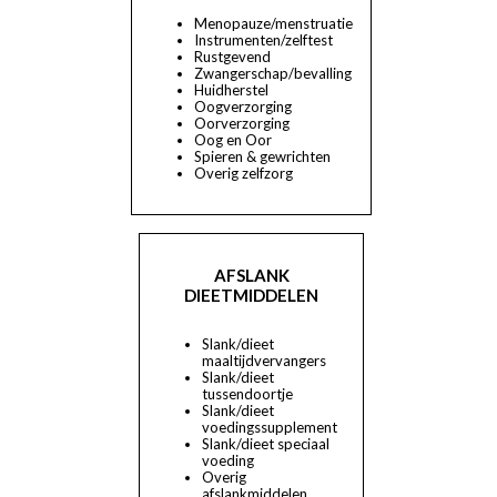
Menopauze/menstruatie
Instrumenten/zelftest
Rustgevend
Zwangerschap/bevalling
Huidherstel
Oogverzorging
Oorverzorging
Oog en Oor
Spieren & gewrichten
Overig zelfzorg
AFSLANK
DIEETMIDDELEN
Slank/dieet
maaltijdvervangers
Slank/dieet
tussendoortje
Slank/dieet
voedingssupplement
Slank/dieet speciaal
voeding
Overig
afslankmiddelen