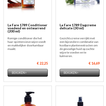
La Fare 1789 Conditioner
La Fare 1789 Dagcreme
voedend en ontwarrend
delicate (30 ml)
(200 ml)
Romige conditioner die het
Gezichtscreme verrijkt met
haar op intensieve wijze voedt
een bijzondere combinatie van
en makkelijker doorkambaar
kostbare plantenextracten om
maakt.
de gevoelige huid op zachte
wijze te voeden en te
kalmeren.
€ 22,25
€ 16,69
BEKIJKEN
BEKIJKEN