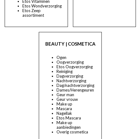
Etos Vitaminen
Etos Wondverzorging
Etos Zeep
assortiment
BEAUTY | COSMETICA
Ogen
Oogverzorging
Etos Oogverzorging
Reiniging
Dagverzorging
Nachtverzorging
Dag/nachtverzorging
Dames/Herengeuren
Geur man
Geur vrouw
Make up
Mascara
Nagellak
Etos Mascara
Make up
aanbiedingen
Overig cosmetica