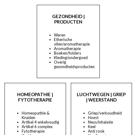
GEZONDHEID |
PRODUCTEN
Waren
Etherische
olien/aromatherapie
Aromatherapie
Boeken/folders
Kleding/ondergoed
Overig
gezondheidsproducten
HOMEOPATHIE |
LUCHTWEGEN | GRIEP
FYTOTHERAPIE
| WEERSTAND
Homeopathie &
Griep/verkoudheid
Kruiden
Hoest
Artikel 4 enkelvoudig
Neus/inhalatie
Artikel 6 complex
Keel
Fytotherapie
Anti rook