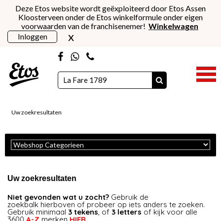
Deze Etos website wordt geëxploiteerd door Etos Assen
Kloosterveen onder de Etos winkelformule onder eigen
voorwaarden van de franchisenemer!
Winkelwagen
x
Inloggen
Uw zoekresultaten
Uw zoekresultaten
Niet gevonden wat u zocht?
Gebruik de
zoekbalk hierboven of probeer op iets anders te zoeken.
Gebruik minimaal
3 tekens
, of
3 letters
of kijk voor alle
3600
A-Z
merken
HIER