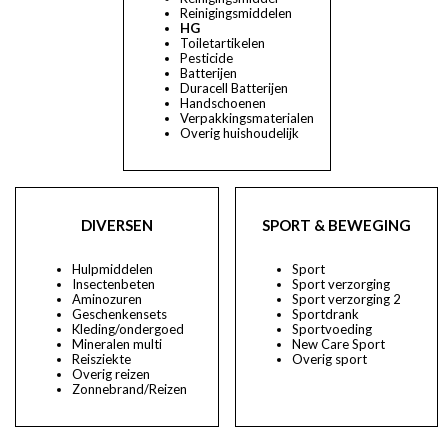
Reinigingsmiddelen
HG
Toiletartikelen
Pesticide
Batterijen
Duracell Batterijen
Handschoenen
Verpakkingsmaterialen
Overig huishoudelijk
DIVERSEN
SPORT & BEWEGING
Hulpmiddelen
Sport
Insectenbeten
Sport verzorging
Aminozuren
Sport verzorging 2
Geschenkensets
Sportdrank
Kleding/ondergoed
Sportvoeding
Mineralen multi
New Care Sport
Reisziekte
Overig sport
Overig reizen
Zonnebrand/Reizen