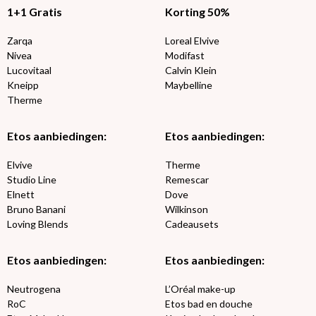
1+1 Gratis
Korting 50%
Zarqa
Loreal Elvive
Nivea
Modifast
Lucovitaal
Calvin Klein
Kneipp
Maybelline
Therme
Etos aanbiedingen:
Etos aanbiedingen:
Elvive
Therme
Studio Line
Remescar
Elnett
Dove
Bruno Banani
Wilkinson
Loving Blends
Cadeausets
Etos aanbiedingen:
Etos aanbiedingen:
Neutrogena
L’Oréal make-up
RoC
Etos bad en douche