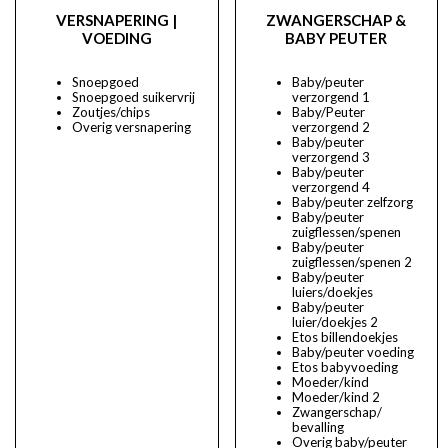
VERSNAPERING |
ZWANGERSCHAP &
VOEDING
BABY PEUTER
Snoepgoed
Baby/peuter
Snoepgoed suikervrij
verzorgend 1
Zoutjes/chips
Baby/Peuter
Overig versnapering
verzorgend 2
Baby/peuter
verzorgend 3
Baby/peuter
verzorgend 4
Baby/peuter zelfzorg
Baby/peuter
zuigflessen/spenen
Baby/peuter
zuigflessen/spenen 2
Baby/peuter
luiers/doekjes
Baby/peuter
luier/doekjes 2
Etos billendoekjes
Baby/peuter voeding
Etos babyvoeding
Moeder/kind
Moeder/kind 2
Zwangerschap/
bevalling
Overig baby/peuter