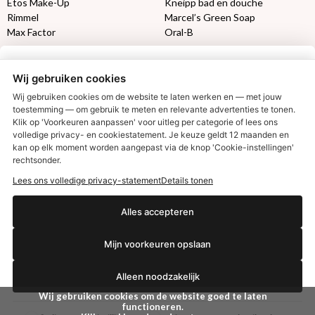
Etos Make-Up
Kneipp bad en douche
Rimmel
Marcel’s Green Soap
Max Factor
Oral-B
Etos aanbiedingen:
DETOXEN
Wij gebruiken cookies
Aussie
Always
Wij gebruiken cookies om de website te laten werken en — met jouw
toestemming — om gebruik te meten en relevante advertenties te tonen.
Gillette
Libresse
Klik op 'Voorkeuren aanpassen' voor uitleg per categorie of lees ons
Gezichtsverzorging
Gliss Kur
volledige privacy- en cookiestatement. Je keuze geldt 12 maanden en
€2,50 korting?
Wella
Etos maandlenzen
kan op elk moment worden aangepast via de knop 'Cookie-instellingen'
Syoss
Etos billendoekjes
rechtsonder.
Lees ons volledige privacy-statement
Details tonen
MONDKAPJES
Ja, ik wil korting
Alles accepteren
NIVEA SUN
VISION SUN
Mijn voorkeuren opslaan
Ambre Solaire
Nee dankjewel
Zwitsal SUN
Alleen noodzakelijk
Biodermal SUN
Wij gebruiken cookies om de website goed te laten
functioneren.