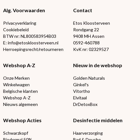
Alg. Voorwaarden
Contact
Privacyverklaring
Etos Kloosterveen
Cookiebeleid
Rondgang 22
BTW nr: NL800583954B03
9408 MH Assen
E: info@etoskloosterveen.nl
0592-460788
Herroepingsrecht/retourneren
KvK nr: 02329527
Webshop A-Z
Nieuw in de webshop
Onze Merken
Golden Naturals
Winkelwagen
Ginkel's
Belgische klanten
Vitortho
Webshop A-Z
Elvitaal
Nieuws algemeen
DrDetoxBox
Webshop Acties
Desinfectie middelen
Schwarzkopf
Haarverzorging
Biodermal 50%
Bad & Douche