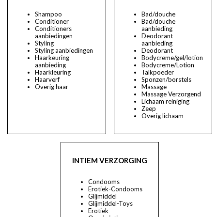
Shampoo
Bad/douche
Conditioner
Bad/douche
Conditioners
aanbieding
aanbiedingen
Deodorant
Styling
aanbieding
Styling aanbiedingen
Deodorant
Haarkeuring
Bodycreme/gel/lotion
aanbieding
Bodycreme/Lotion
Haarkleuring
Talkpoeder
Haarverf
Sponzen/borstels
Overig haar
Massage
Massage Verzorgend
Lichaam reiniging
Zeep
Overig lichaam
INTIEM VERZORGING
Condooms
Erotiek-Condooms
Glijmiddel
Glijmiddel-Toys
Erotiek