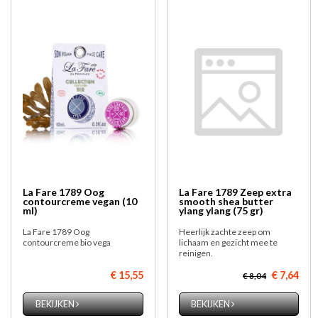
La Fare 1789 Oog
La Fare 1789 Zeep extra
contourcreme vegan (10
smooth shea butter
ml)
ylang ylang (75 gr)
La Fare 1789 Oog
Heerlijk zachte zeep om
contourcreme bio vega
lichaam en gezicht mee te
reinigen.
€ 15,55
€ 7,64
€ 8,04
BEKIJKEN
BEKIJKEN