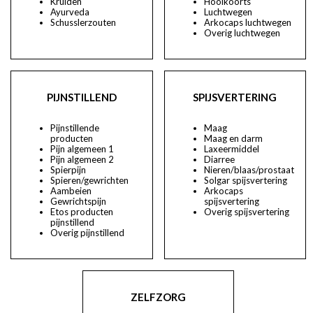
Kruiden
Hooikoorts
Ayurveda
Luchtwegen
Schusslerzouten
Arkocaps luchtwegen
Overig luchtwegen
PIJNSTILLEND
SPIJSVERTERING
Pijnstillende
Maag
producten
Maag en darm
Pijn algemeen 1
Laxeermiddel
Pijn algemeen 2
Diarree
Spierpijn
Nieren/blaas/prostaat
Spieren/gewrichten
Solgar spijsvertering
Aambeien
Arkocaps
Gewrichtspijn
spijsvertering
Etos producten
Overig spijsvertering
pijnstillend
Overig pijnstillend
ZELFZORG