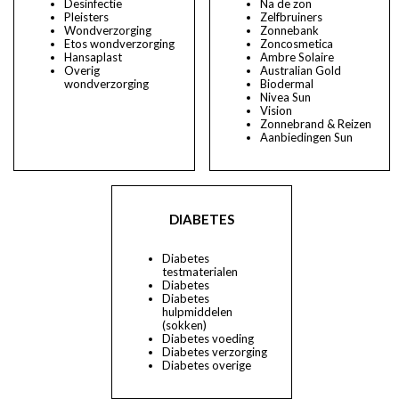
Desinfectie
Na de zon
Pleisters
Zelfbruiners
Wondverzorging
Zonnebank
Etos wondverzorging
Zoncosmetica
Hansaplast
Ambre Solaire
Overig
Australian Gold
wondverzorging
Biodermal
Nivea Sun
Vision
Zonnebrand & Reizen
Aanbiedingen Sun
DIABETES
Diabetes
testmaterialen
Diabetes
Diabetes
hulpmiddelen
(sokken)
Diabetes voeding
Diabetes verzorging
Diabetes overige