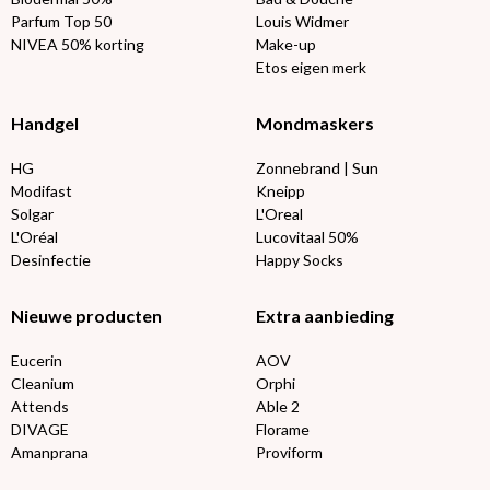
Parfum Top 50
Louis Widmer
NIVEA 50% korting
Make-up
Etos eigen merk
Handgel
Mondmaskers
HG
Zonnebrand | Sun
Modifast
Kneipp
Solgar
L'Oreal
L'Oréal
Lucovitaal 50%
Desinfectie
Happy Socks
Nieuwe producten
Extra aanbieding
Eucerin
AOV
Cleanium
Orphi
Attends
Able 2
DIVAGE
Florame
Amanprana
Proviform