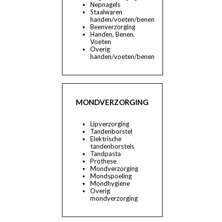
Nepnagels
Staalwaren
handen/voeten/benen
Beenverzorging
Handen, Benen,
Voeten
Overig
handen/voeten/benen
MONDVERZORGING
Lipverzorging
Tandenborstel
Elektrische
tandenborstels
Tandpasta
Prothese
Mondverzorging
Mondspoeling
Mondhygiene
Overig
mondverzorging