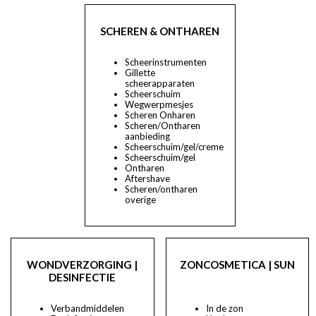
SCHEREN & ONTHAREN
Scheerinstrumenten
Gillette
scheerapparaten
Scheerschuim
Wegwerpmesjes
Scheren Onharen
Scheren/Ontharen
aanbieding
Scheerschuim/gel/creme
Scheerschuim/gel
Ontharen
Aftershave
Scheren/ontharen
overige
WONDVERZORGING |
ZONCOSMETICA | SUN
DESINFECTIE
Verbandmiddelen
In de zon