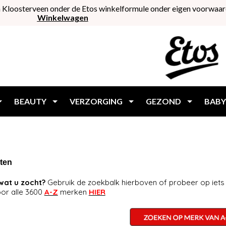
 Kloosterveen onder de Etos winkelformule onder eigen voorwaar
Winkelwagen
BEAUTY
VERZORGING
GEZOND
BABY
ten
wat u zocht?
Gebruik de zoekbalk hierboven of probeer op iets
oor alle 3600
A-Z
merken
HIER