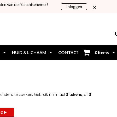
den van de franchisenemer!
x
Inloggen
HUID & LICHAAM
CONTACT
0 items
Inloggen
 anders te zoeken. Gebruik minimaal
3 tekens
, of
3