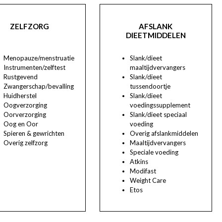
ZELFZORG
AFSLANK
DIEETMIDDELEN
Menopauze/menstruatie
Slank/dieet
Instrumenten/zelftest
maaltijdvervangers
Rustgevend
Slank/dieet
Zwangerschap/bevalling
tussendoortje
Huidherstel
Slank/dieet
Oogverzorging
voedingssupplement
Oorverzorging
Slank/dieet speciaal
Oog en Oor
voeding
Spieren & gewrichten
Overig afslankmiddelen
Overig zelfzorg
Maaltijdvervangers
Speciale voeding
Atkins
Modifast
Weight Care
Etos