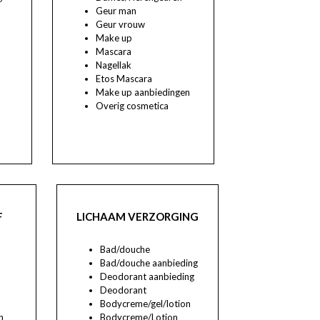
Geur man
Geur vrouw
Make up
Mascara
Nagellak
/
Etos Mascara
Make up aanbiedingen
Overig cosmetica
F
LICHAAM VERZORGING
Bad/douche
Bad/douche aanbieding
Deodorant aanbieding
Deodorant
Bodycreme/gel/lotion
n
Bodycreme/Lotion