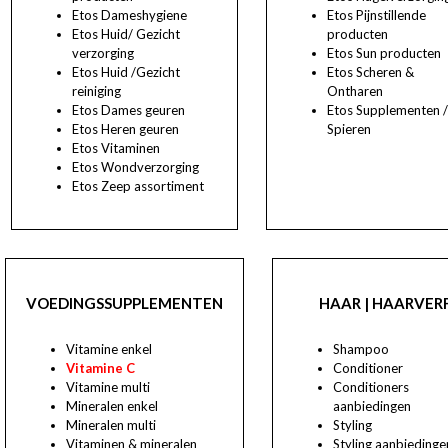
Etos Dameshygiene
Etos Pijnstillende
Etos Huid/ Gezicht
producten
verzorging
Etos Sun producten
Etos Huid /Gezicht
Etos Scheren &
reiniging
Ontharen
Etos Dames geuren
Etos Supplementen 
Etos Heren geuren
Spieren
Etos Vitaminen
Etos Wondverzorging
Etos Zeep assortiment
VOEDINGSSUPPLEMENTEN
HAAR | HAARVER
Vitamine enkel
Shampoo
Vitamine C
Conditioner
Vitamine multi
Conditioners
Mineralen enkel
aanbiedingen
Mineralen multi
Styling
Vitaminen & mineralen
Styling aanbiedinge