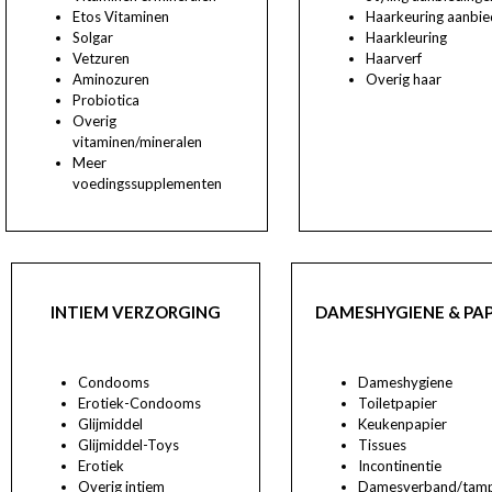
Etos Vitaminen
Haarkeuring aanbie
Solgar
Haarkleuring
Vetzuren
Haarverf
Aminozuren
Overig haar
Probiotica
Overig
vitaminen/mineralen
Meer
voedingssupplementen
INTIEM VERZORGING
DAMESHYGIENE & PAP
Condooms
Dameshygiene
Erotiek-Condooms
Toiletpapier
Glijmiddel
Keukenpapier
Glijmiddel-Toys
Tissues
Erotiek
Incontinentie
Overig intiem
Damesverband/tam