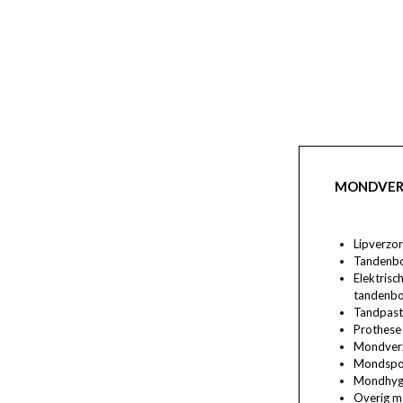
MONDVER
Lipverzor
Tandenbo
Elektrisc
tandenbo
Tandpast
Prothese
Mondver
Mondspo
Mondhyg
Overig m