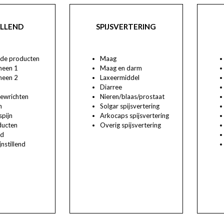
ILLEND
SPIJSVERTERING
ende producten
Maag
meen 1
Maag en darm
meen 2
Laxeermiddel
Diarree
gewrichten
Nieren/blaas/prostaat
n
Solgar spijsvertering
spijn
Arkocaps spijsvertering
ducten
Overig spijsvertering
nd
jnstillend