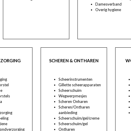
Damesverband
Overig hygiene
ZORGING
SCHEREN & ONTHAREN
W
ging
Scheerinstrumenten
rstel
Gillette scheerapparaten
he
Scheerschuim
rstels
Wegwerpmesjes
a
Scheren Onharen
Scheren/Ontharen
zorging
aanbieding
eling
Scheerschuim/gel/creme
iene
Scheerschuim/gel
ondverzorging
Ontharen