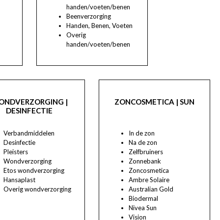
handen/voeten/benen
Beenverzorging
Handen, Benen, Voeten
Overig
handen/voeten/benen
ONDVERZORGING |
ZONCOSMETICA | SUN
DESINFECTIE
Verbandmiddelen
In de zon
Desinfectie
Na de zon
Pleisters
Zelfbruiners
Wondverzorging
Zonnebank
Etos wondverzorging
Zoncosmetica
Hansaplast
Ambre Solaire
Overig wondverzorging
Australian Gold
Biodermal
Nivea Sun
Vision