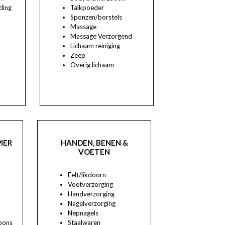
ding
Talkpoeder
Sponzen/borstels
Massage
Massage Verzorgend
Lichaam reiniging
Zeep
Overig lichaam
IER
HANDEN, BENEN &
VOETEN
Eelt/likdoorn
Voetverzorging
Handverzorging
Nagelverzorging
Nepnagels
pons
Staalwaren