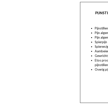
PIJNST
Pijnstill
Pijn alge
Pijn alge
Spierpijn
Spieren/
Aambeie
Gewricht
Etos pro
pijnstille
Overig pi