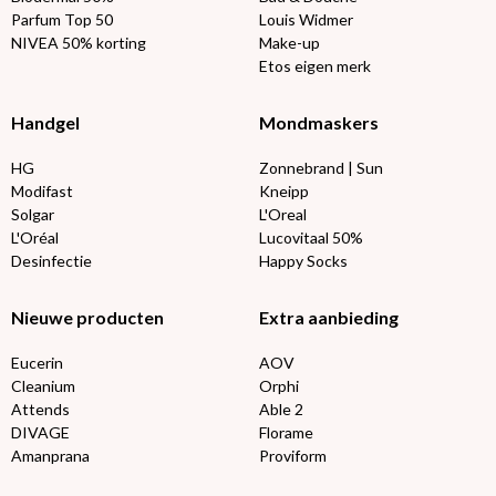
Parfum Top 50
Louis Widmer
NIVEA 50% korting
Make-up
Etos eigen merk
Handgel
Mondmaskers
HG
Zonnebrand | Sun
Modifast
Kneipp
Solgar
L'Oreal
L'Oréal
Lucovitaal 50%
Desinfectie
Happy Socks
Nieuwe producten
Extra aanbieding
Eucerin
AOV
Cleanium
Orphi
Attends
Able 2
DIVAGE
Florame
Amanprana
Proviform