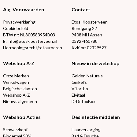
Alg. Voorwaarden
Contact
Privacyverklaring
Etos Kloosterveen
Cookiebeleid
Rondgang 22
BTW nr: NL800583954B03
9408 MH Assen
E: info@etoskloosterveen.nl
0592-460788
Herroepingsrecht/retourneren
KvK nr: 02329527
Webshop A-Z
Nieuw in de webshop
Onze Merken
Golden Naturals
Winkelwagen
Ginkel's
Belgische klanten
Vitortho
Webshop A-Z
Elvitaal
Nieuws algemeen
DrDetoxBox
Webshop Acties
Desinfectie middelen
Schwarzkopf
Haarverzorging
Biodermal 50%
Bad & Douche