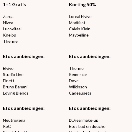
1+1 Gratis
Korting 50%
Zarqa
Loreal Elvive
Nivea
Modifast
Lucovitaal
Calvin Klein
Kneipp
Maybelline
Therme
Etos aanbiedingen:
Etos aanbiedingen:
Elvive
Therme
Studio Line
Remescar
Elnett
Dove
Bruno Banani
Wilkinson
Loving Blends
Cadeausets
Etos aanbiedingen:
Etos aanbiedingen:
Neutrogena
L’Oréal make-up
RoC
Etos bad en douche