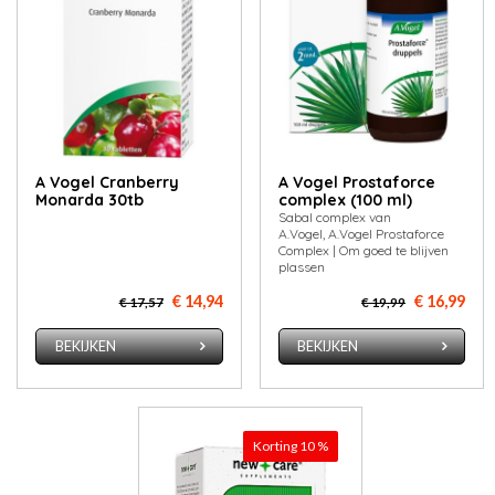
A Vogel Cranberry
A Vogel Prostaforce
Monarda 30tb
complex (100 ml)
Sabal complex van
A.Vogel, A.Vogel Prostaforce
Complex | Om goed te blijven
plassen
€ 14,94
€ 16,99
€ 17,57
€ 19,99
BEKIJKEN
BEKIJKEN
Korting 10 %