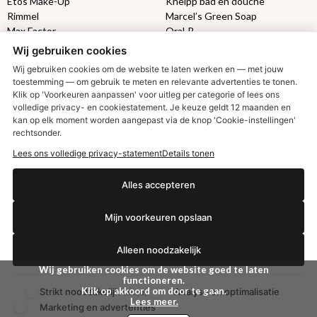
Etos Make-Up
Kneipp bad en douche
Rimmel
Marcel’s Green Soap
Max Factor
Oral-B
Wij gebruiken cookies
Etos aanbiedingen:
DETOXEN
Wij gebruiken cookies om de website te laten werken en — met jouw
toestemming — om gebruik te meten en relevante advertenties te tonen.
Klik op 'Voorkeuren aanpassen' voor uitleg per categorie of lees ons
Aussie
Always
volledige privacy- en cookiestatement. Je keuze geldt 12 maanden en
Gillette
Libresse
€2,50 korting?
kan op elk moment worden aangepast via de knop 'Cookie-instellingen'
Gezichtsverzorging
Gliss Kur
rechtsonder.
Wella
Etos maandlenzen
Lees ons volledige privacy-statement
Details tonen
Syoss
Etos billendoekjes
Ja, ik wil korting
Alles accepteren
MONDKAPJES
Mijn voorkeuren opslaan
NIVEA SUN
VISION SUN
Nee dankjewel
Alleen noodzakelijk
Ambre Solaire
Zwitsal SUN
Wij gebruiken cookies om de website goed te laten
Biodermal SUN
functioneren.
Klik op akkoord om door te gaan.
Strikt noodzakelijk
Analyse en optimalisatie
(altijd)
Lees meer.
Marketing en advertenties