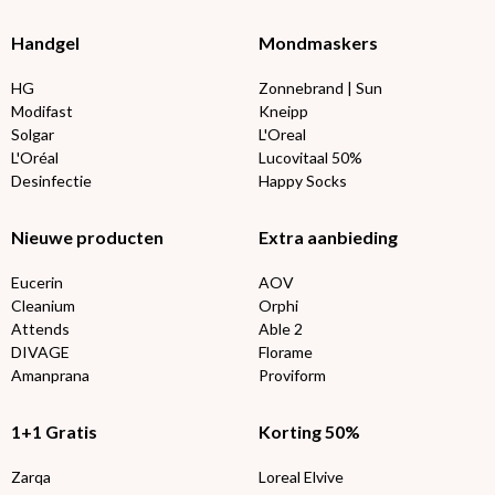
Handgel
Mondmaskers
HG
Zonnebrand | Sun
Modifast
Kneipp
Solgar
L'Oreal
L'Oréal
Lucovitaal 50%
Desinfectie
Happy Socks
Nieuwe producten
Extra aanbieding
Eucerin
AOV
Cleanium
Orphi
Attends
Able 2
DIVAGE
Florame
Amanprana
Proviform
1+1 Gratis
Korting 50%
Zarqa
Loreal Elvive