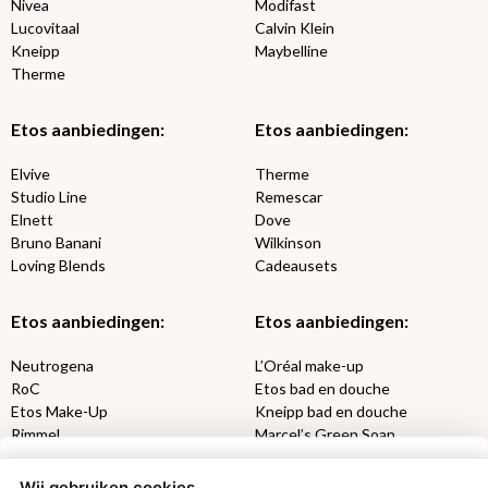
Nivea
Modifast
Lucovitaal
Calvin Klein
Kneipp
Maybelline
Therme
Etos aanbiedingen:
Etos aanbiedingen:
Elvive
Therme
Studio Line
Remescar
Elnett
Dove
Bruno Banani
Wilkinson
Loving Blends
Cadeausets
Etos aanbiedingen:
Etos aanbiedingen:
Neutrogena
L’Oréal make-up
RoC
Etos bad en douche
Etos Make-Up
Kneipp bad en douche
Rimmel
Marcel’s Green Soap
Max Factor
Oral-B
Wij gebruiken cookies