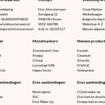
verklaring
Etos Kloosterveen
Onze Merken
eleid
Rondgang 22
Winkelwagen
: NL800583954B03
9408 MH Assen
Belgische klan
@etoskloosterveen.nl
0592-460788
Webshop A-Z
ingsrecht/retourneren
KvK nr: 02329527
Nieuws algem
el
Mondmaskers
Nieuwe produc
Zonnebrand | Sun
Eucerin
t
Kneipp
Cleanium
L'Oreal
Attends
Lucovitaal 50%
DIVAGE
ctie
Happy Socks
Amanprana
anbiedingen:
Etos aanbiedingen:
Etos aanbieding
€2,50 kort
e
Neutrogena
L’Oréal make-up
ar
RoC
Etos bad en douch
Etos Make-Up
Kneipp bad en dou