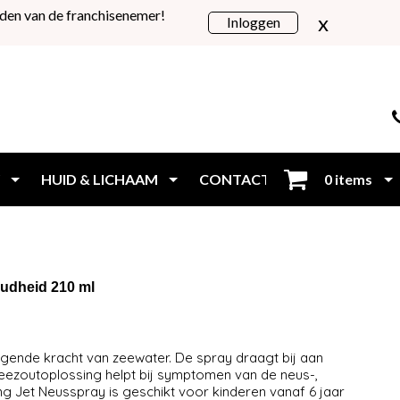
den van de franchisenemer!
x
Inloggen
HUID & LICHAAM
CONTACT
0 items
Inloggen
oudheid 210 ml
gende kracht van zeewater. De spray draagt bij aan
eezoutoplossing helpt bij symptomen van de neus-,
g Jet Neusspray is geschikt voor kinderen vanaf 6 jaar