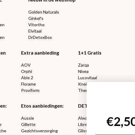
Golden Naturals
Ginkel's
ten
Vitortho
Elvitaal
een
DrDetoxBox
ten
Extra aanbieding
1+1 Gratis
AOV
Zarqa
Orphi
Nivea
Able 2
Lucovitaal
Florame
Kneipp
Proviform
Therme
en:
Etos aanbiedingen:
DETOXEN
ing?
Aussie
Always
e
Gillette
Libresse
che
Gezichtsverzorging
Gliss Kur