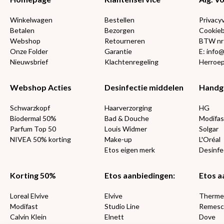
Winkelwagen
Bestellen
Privacy
Betalen
Bezorgen
Cookieb
Webshop
Retourneren
BTW nr
Onze Folder
Garantie
E: info
Nieuwsbrief
Klachtenregeling
Herroep
Webshop Acties
Desinfectie middelen
Handg
Schwarzkopf
Haarverzorging
HG
Biodermal 50%
Bad & Douche
Modifas
Parfum Top 50
Louis Widmer
Solgar
NIVEA 50% korting
Make-up
L'Oréal
Etos eigen merk
Desinfe
Korting 50%
Etos aanbiedingen:
Etos a
Loreal Elvive
Elvive
Therm
Modifast
Studio Line
Remesc
Calvin Klein
Elnett
Dove