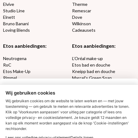
Elvive
Therme
Studio Line
Remescar
Elnett
Dove
Bruno Banani
Wilkinson
Loving Blends
Cadeausets
Etos aanbiedingen:
Etos aanbiedingen:
Neutrogena
L’Oréal make-up
RoC
Etos bad en douche
Etos Make-Up
Kneipp bad en douche
Rimmel
Marcel’s Green Soap
Max Factor
Oral-B
Wij gebruiken cookies
Etos aanbiedingen:
DETOXEN
Wij gebruiken cookies om de website te laten werken en — met jouw
toestemming — om gebruik te meten en relevante advertenties te tonen.
Klik op 'Voorkeuren aanpassen' voor uitleg per categorie of lees ons
Aussie
Always
volledige privacy- en cookiestatement. Je keuze geldt 12 maanden en
€2,50 korting?
Gillette
Libresse
kan op elk moment worden aangepast via de knop 'Cookie-instellingen'
Gezichtsverzorging
Gliss Kur
rechtsonder.
Wella
Etos maandlenzen
Lees ons volledige privacy-statement
Details tonen