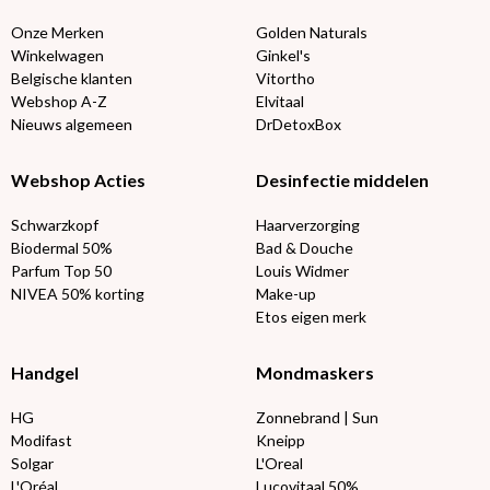
Onze Merken
Golden Naturals
Winkelwagen
Ginkel's
Belgische klanten
Vitortho
Webshop A-Z
Elvitaal
Nieuws algemeen
DrDetoxBox
Webshop Acties
Desinfectie middelen
Schwarzkopf
Haarverzorging
Biodermal 50%
Bad & Douche
Parfum Top 50
Louis Widmer
NIVEA 50% korting
Make-up
Etos eigen merk
Handgel
Mondmaskers
HG
Zonnebrand | Sun
Modifast
Kneipp
Solgar
L'Oreal
L'Oréal
Lucovitaal 50%