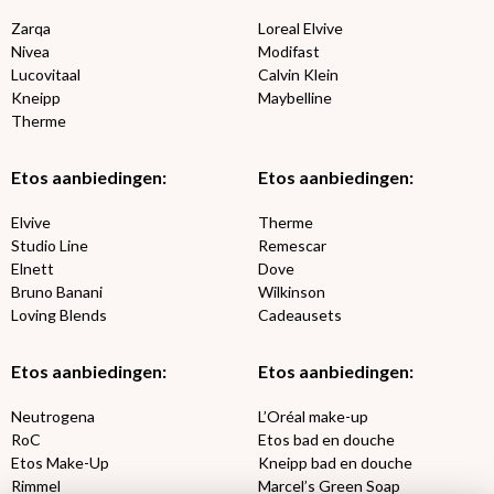
Zarqa
Loreal Elvive
Nivea
Modifast
Lucovitaal
Calvin Klein
Kneipp
Maybelline
Therme
Etos aanbiedingen:
Etos aanbiedingen:
Elvive
Therme
Studio Line
Remescar
Elnett
Dove
Bruno Banani
Wilkinson
Loving Blends
Cadeausets
Etos aanbiedingen:
Etos aanbiedingen:
Neutrogena
L’Oréal make-up
RoC
Etos bad en douche
Etos Make-Up
Kneipp bad en douche
Rimmel
Marcel’s Green Soap