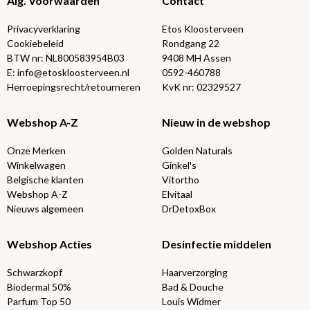
Alg. Voorwaarden
Contact
Privacyverklaring
Etos Kloosterveen
Cookiebeleid
Rondgang 22
BTW nr: NL800583954B03
9408 MH Assen
E: info@etoskloosterveen.nl
0592-460788
Herroepingsrecht/retourneren
KvK nr: 02329527
Webshop A-Z
Nieuw in de webshop
Onze Merken
Golden Naturals
Winkelwagen
Ginkel's
Belgische klanten
Vitortho
Webshop A-Z
Elvitaal
Nieuws algemeen
DrDetoxBox
Webshop Acties
Desinfectie middelen
Schwarzkopf
Haarverzorging
Biodermal 50%
Bad & Douche
Parfum Top 50
Louis Widmer