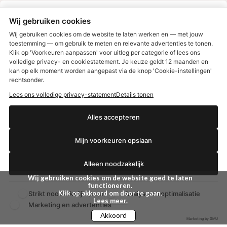
Max Factor
Oral-B
Wij gebruiken cookies
Etos aanbiedingen:
DETOXEN
Wij gebruiken cookies om de website te laten werken en — met jouw
toestemming — om gebruik te meten en relevante advertenties te tonen.
Klik op 'Voorkeuren aanpassen' voor uitleg per categorie of lees ons
Aussie
Always
volledige privacy- en cookiestatement. Je keuze geldt 12 maanden en
€2,50 korting?
Gillette
Libresse
kan op elk moment worden aangepast via de knop 'Cookie-instellingen'
Gezichtsverzorging
Gliss Kur
rechtsonder.
Wella
Etos maandlenzen
Lees ons volledige privacy-statement
Details tonen
Syoss
Etos billendoekjes
Ja, ik wil korting
Alles accepteren
MONDKAPJES
Mijn voorkeuren opslaan
NIVEA SUN
Nee dankjewel
VISION SUN
Alleen noodzakelijk
Ambre Solaire
Zwitsal SUN
Wij gebruiken cookies om de website goed te laten
Biodermal SUN
functioneren.
Klik op akkoord om door te gaan.
Strikt noodzakelijk
Analyse en optimalisatie
(altijd)
Lees meer.
Marketing en advertenties
Akkoord
Marketing by GMU