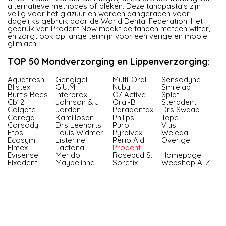
alternatieve methodes of bleken. Deze tandpasta's zijn
veilig voor het glazuur en worden aangeraden voor
dagelijks gebruik door de World Dental Federation. Het
gebruik van Prodent Now maakt de tanden meteen witter,
en zorgt ook op lange termijn voor een veilige en mooie
glimlach.
TOP 50 Mondverzorging en Lippenverzorging:
Aquafresh
Gengigel
Multi-Oral
Sensodyne
Blistex
G.U.M
Nuby
Smilelab
Burt's Bees
Interprox
O7 Active
Splat
Cb12
Johnson & J
Oral-B
Steradent
Colgate
Jordan
Paradontax
Drs Swaab
Corega
Kamillosan
Philips
Tepe
Corsodyl
Drs Leenarts
Purol
Vitis
Etos
Louis Widmer
Pyralvex
Weleda
Ecosym
Listerine
Perio Aid
Overige
Elmex
Lactona
Prodent
Evisense
Meridol
Rosebud S.
Homepage
Fixodent
Maybelinne
Sorefix
Webshop A-Z